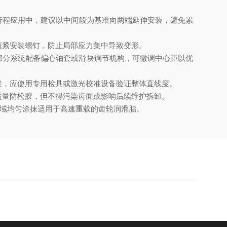
程应用中，建议以中间段为基准向两端延伸安装，避免累
紧安装螺钉，防止局部应力集中导致变形。
。部分系统配备偏心轴套或滑块调节机构，可微调中心距以优
，应使用专用检具或激光校准设备验证整体直线度。
量防松胶，但不得污染齿面或影响后续维护拆卸。
区域均匀涂抹适用于高速重载的齿轮润滑脂。