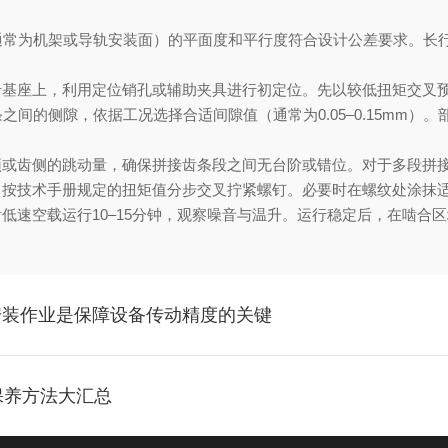
常为机架或导轨安装面）的平面度和平行度符合设计公差要求。长行
基座上，利用定位销孔或辅助夹具进行初定位。先以较低扭矩交叉预
的侧隙，依据工况选择合适间隙值（通常为0.05–0.15mm）
或齿侧的跳动量，确保拼接齿条段之间无台阶或错位。对于多段拼接
按技术手册规定的扭矩值分步交叉拧紧螺钉。必要时在螺纹处涂抹适
速空载运行10–15分钟，观察噪音与温升。运行稳定后，在啮合
安装作业是保障设备传动精度的关键
保养方法大汇总