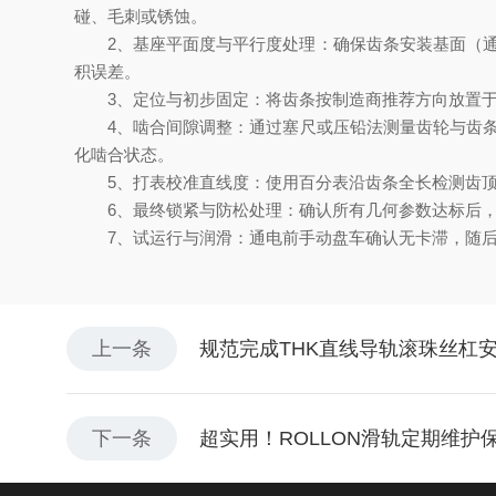
碰、毛刺或锈蚀。
2、基座平面度与平行度处理：确保齿条安装基面（通
积误差。
3、定位与初步固定：将齿条按制造商推荐方向放置于
4、啮合间隙调整：通过塞尺或压铅法测量齿轮与齿条之间
化啮合状态。
5、打表校准直线度：使用百分表沿齿条全长检测齿顶
6、最终锁紧与防松处理：确认所有几何参数达标后，
7、试运行与润滑：通电前手动盘车确认无卡滞，随后低
上一条
规范完成THK直线导轨滚珠丝杠
下一条
超实用！ROLLON滑轨定期维护