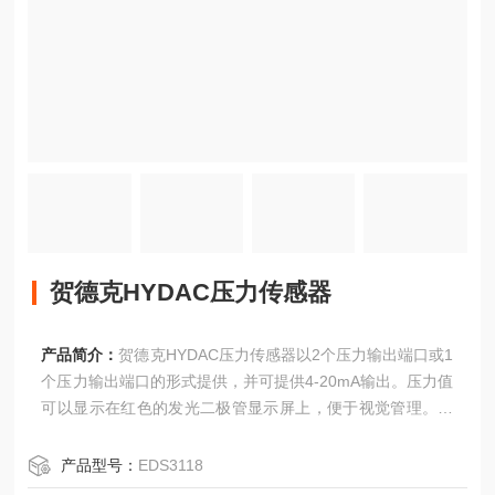
贺德克HYDAC压力传感器
产品简介：
贺德克HYDAC压力传感器以2个压力输出端口或1
个压力输出端口的形式提供，并可提供4-20mA输出。压力值
可以显示在红色的发光二极管显示屏上，便于视觉管理。电
气连接器是用于电气连接的M12外螺纹。该系列传感器的压
力测量范围从真空到9000磅/平方英寸。压力传感器的应用非
产品型号：
EDS3118
常广泛，在今天的高科技生产中也非常重要。