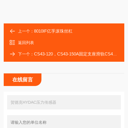
8010IF亿孚滚珠丝杠
上一个：
返回列表
CS43-120，CS43-150A固定支座滑轨CS43-150A轴承ROLLON滚轮滑块
下一个：
在线留言