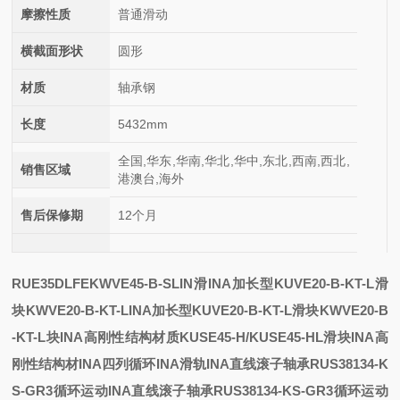
摩擦性质
普通滑动
横截面形状
圆形
材质
轴承钢
长度
5432mm
全国,华东,华南,华北,华中,东北,西南,西北,
销售区域
港澳台,海外
售后保修期
12个月
RUE35DLFE
KWVE45-B-SL
IN
滑
INA加长型KUVE20-B-KT-L滑
块KWVE20-B-KT-L
INA加长型KUVE20-B-KT-L滑块KWVE20-B
-KT-L
块INA高刚性结构材质KUSE45-H/KUSE45-HL
滑块INA高
刚性结构材
INA四列循环
INA滑轨
INA直线滚子轴承RUS38134-K
S-GR3循环运动
INA直线滚子轴承RUS38134-KS-GR3循环运动