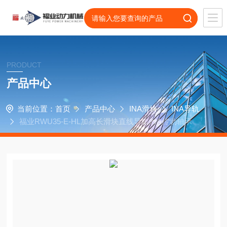
PRODUCT
产品中心
当前位置：
首页
产品中心
INA滑块
INA导轨
福业RWU35-E-HL加高长滑块直线导轨INA传动轴承