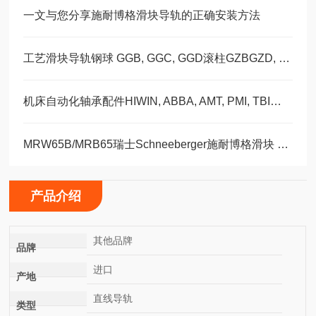
一文与您分享施耐博格滑块导轨的正确安装方法
工艺滑块导轨钢球 GGB, GGC, GGD滚柱GZBGZD, GZV，GGBC/GZBC
机床自动化轴承配件HIWIN, ABBA, AMT, PMI, TBI滑块导轨丝杠
MRW65B/MRB65瑞士Schneeberger施耐博格滑块 导轨
产品介绍
其他品牌
品牌
进口
产地
直线导轨
类型