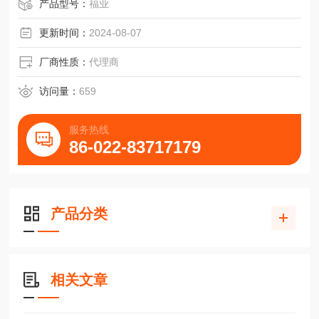
4-20力士乐rexroth滚珠钢球
产品型号：
福业
更新时间：
2024-08-07
厂商性质：
代理商
访问量：
659
服务热线
86-022-83717179
产品分类
相关文章