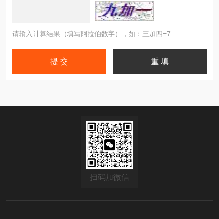
请输入计算结果（填写阿拉伯数字），如：三加四=7
扫码加微信