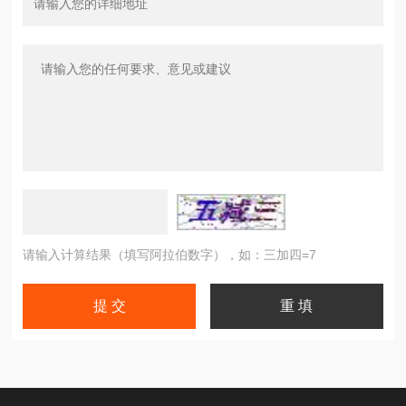
请输入计算结果（填写阿拉伯数字），如：三加四=7