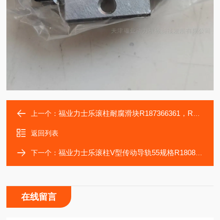
福业力士乐滚柱耐腐滑块R187366361，R187366371
上一个：
返回列表
福业力士乐滚柱V型传动导轨55规格R180851331
下一个：
在线留言