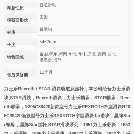
普通滑动
摩擦性质
圆形
横截面形状
轴承钢
材质
5432mm
长度
全国,华东,华南,华北,华中,东北,西南,西北,
销售区域
港澳台,海外
12个月
售后保修期
力士乐
Rexroth / STAR
滑块轨道及丝杆，本公司经营力士乐滑
块
,STAR
滑块，
Rexroth
滑块，力士乐轴承，
STAR
轴承，
Rexr
oth
轴承，
R205C39420新款型号力士乐REXROTH窄型滑块
R20
5C39420新款型号力士乐REXROTH窄型滑块
tar
滑块，星牌
Sta
r
螺母，星牌
Star
丝杆
,STAR
滑块系列：
1651
力士乐滑块，
1653
力士乐滑块，
1665
力士乐滑块，
1662
力士乐滑块，
1623
力士乐