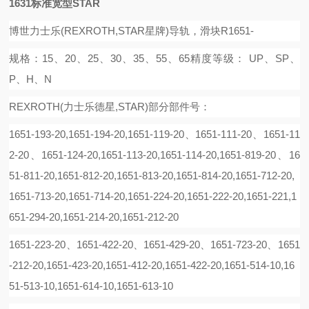
1631
标准宽型
STAR
博世力士乐(REXROTH,STAR星牌)导轨，滑块R1651-
规格：15、20、25、30、35、55、65精度等级： UP、SP、
P、H、N
REXROTH(力士乐德星,STAR)部分部件号：
1651-193-20,1651-194-20,1651-119-20、1651-111-20、1651-11
2-20、1651-124-20,1651-113-20,1651-114-20,1651-819-20、16
51-811-20,1651-812-20,1651-813-20,1651-814-20,1651-712-20,
1651-713-20,1651-714-20,1651-224-20,1651-222-20,1651-221,1
651-294-20,1651-214-20,1651-212-20
1651-223-20、1651-422-20、1651-429-20、1651-723-20、1651
-212-20,1651-423-20,1651-412-20,1651-422-20,1651-514-10,16
51-513-10,1651-614-10,1651-613-10