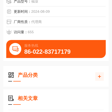
升降应用力士乐重载滚柱滑块R187566361，R187566362
产品型号：
福业
更新时间：
2024-08-09
厂商性质：
代理商
访问量：
655
服务热线
86-022-83717179
产品分类
相关文章