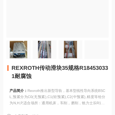
REXROTH传动滑块35规格R18453033
1耐腐蚀
产品简介：
Rexroth推出新型导轨，基本型线性导向系统BSC
L,预紧分为C0(无预紧),C1(轻预紧),C2(中预紧),精度等给分
为N,H,P,适合场所：通用机床，车削，磨削，铣力士乐R165
329320机承载滑块FLS标准型 削，雕铣机，注塑机，搬运，