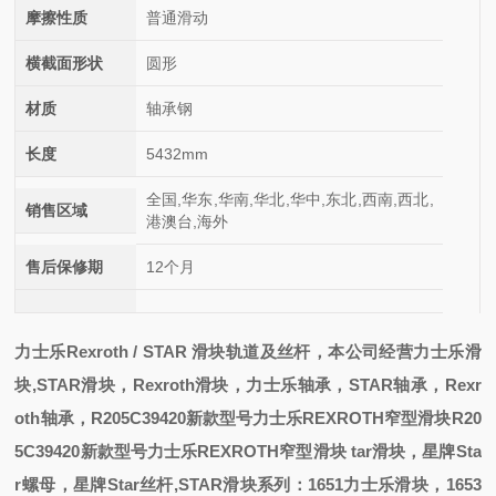
摩擦性质
普通滑动
横截面形状
圆形
材质
轴承钢
长度
5432mm
全国,华东,华南,华北,华中,东北,西南,西北,
销售区域
港澳台,海外
售后保修期
12个月
力士乐
Rexroth / STAR
滑块轨道及丝杆，本公司经营力士乐滑
块
,STAR
滑块，
Rexroth
滑块，力士乐轴承，
STAR
轴承，
Rexr
oth
轴承，
R205C39420新款型号力士乐REXROTH窄型滑块
R20
5C39420新款型号力士乐REXROTH窄型滑块
tar
滑块，星牌
Sta
r
螺母，星牌
Star
丝杆
,STAR
滑块系列：
1651
力士乐滑块，
1653