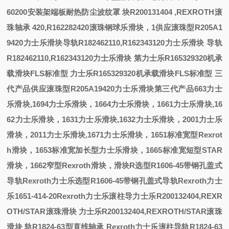
60200安装架端板耐热防尘波纹罩
块R200131404 ,REXROTH滚
珠轴承
420,R162282420滚珠钢球
乐滑块，
1
供应滚珠型R205A1
9420力士乐滑块
导轨R182462110,R162343120力士乐滑块
导轨
R182462110,R162343120力士乐滑块
第
力士乐R165329320机承
载滑块FLS标准型
力士乐R165329320机承载滑块FLS标准型
三
代产品
供应滚珠型R205A19420力士乐滑块第三代产品
663
力士
乐滑块
,1694
力士乐滑块，
1664
力士乐滑块，
1661
力士乐滑块
,16
62
力士乐滑块，
1631
力士乐滑块
,1632
力士乐滑块，
2001
力士乐
滑块，
2011
力士乐滑块
,1671
力士乐滑块，
1651
标准宽型
Rexrot
h
滑块，
1653
标准宽加长型力士乐滑块，
1665
标准宽短型
STAR
滑块，
1662
窄型
Rexroth
滑块，
滑块R
选型R1606-45带钢孔盖式
导轨Rexroth力士乐
选型R1606-45带钢孔盖式导轨Rexroth力士
乐
1651-414-20
Rexroth力士乐滚柱导
力士乐R200132404,REXR
OTH/STAR滚珠滑块
力士乐R200132404,REXROTH/STAR滚珠
滑块
轨R1824-63型直线轴承
Rexroth力士乐滚柱导轨R1824-63