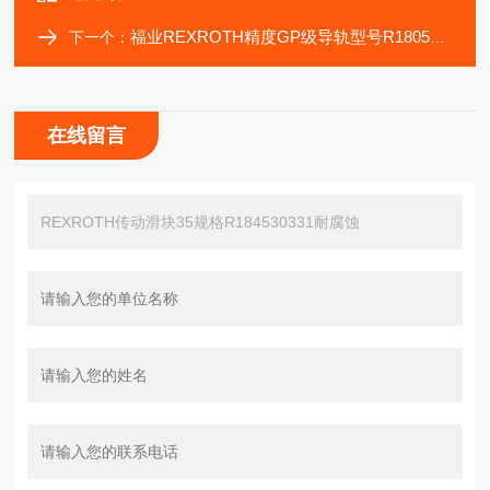
福业REXROTH精度GP级导轨型号R180526831装滑块
下一个：
在线留言