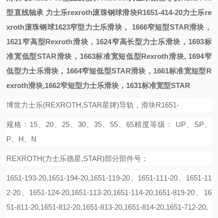
型直线轴承
力士乐rexroth滚珠钢球
滑块R1651-414-20力士乐re
xroth滚珠钢球
1623
窄型力士乐滑块，
1666
窄短型
STAR
滑块，
1621
窄高型
Rexroth
滑块，
1624
窄高长型力士乐滑块，
1693
标
准宽低型
STAR
滑块，
1663
标准宽短低型
Rexroth
滑块
, 1694
窄
低型力士乐滑块，
1664
窄短低型
STAR
滑块，
1661
标准宽短型
R
exroth
滑块
,1662
窄短型力士乐滑块，
1631
标准宽型
STAR
博世力士乐(REXROTH,STAR星牌)导轨，滑块R1651-
规格：15、20、25、30、35、55、65精度等级： UP、SP、
P、H、N
REXROTH(力士乐德星,STAR)部分部件号：
1651-193-20,1651-194-20,1651-119-20、1651-111-20、1651-11
2-20、1651-124-20,1651-113-20,1651-114-20,1651-819-20、16
51-811-20,1651-812-20,1651-813-20,1651-814-20,1651-712-20,