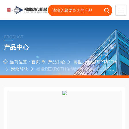
PRODUCT
产品中心
当前位置：
首页
产品中心
博世力士乐REXROTH
滑块导轨
福业REXROTH传动滑块35规格R1845303
31耐腐蚀