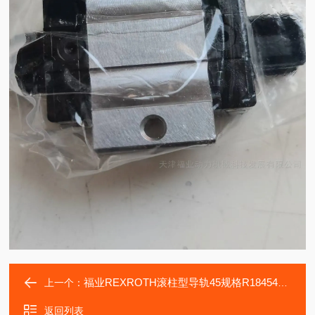
福业REXROTH滚柱型导轨45规格R184540331滑块
上一个：
返回列表