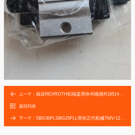
福业REXROTH铝端盖滑块45规格R185142213滚柱式
上一个：
返回列表
SBG30FLSBG25FLL滑块正代机械TMV-1272加工中机导轨
下一个：