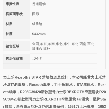
摩擦性质
普通滑动
横截面形状
圆形
材质
轴承钢
长度
5432mm
全国,华东,华南,华北,华中,东北,西南,西北,
销售区域
港澳台,海外
售后保修期
12个月
力士乐
Rexroth / STAR
滑块轨道及丝杆，本公司经营力士乐滑
块
,STAR
滑块，
Rexroth
滑块，力士乐轴承，
STAR
轴承，
Rexr
oth
轴承，
R205C39420新款型号力士乐REXROTH窄型滑块
R20
5C39420新款型号力士乐REXROTH窄型滑块
tar
滑块，星牌
Sta
r
螺母，星牌
Star
丝杆
,STAR
滑块系列：
1651
力士乐滑块，
1653