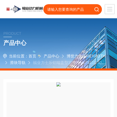
PRODUCT
产品中心
当前位置：
首页
产品中心
博世力士乐REXROTH
滑块导轨
福业力士乐铝端盖型35滑块R185133213防
腐防锈