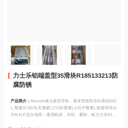
力士乐铝端盖型35滑块R185133213防
腐防锈
产品简介：
Rexroth推出新型导轨，基本型线性导向系统BSC
L,预紧分为C0(无预紧),C1(轻预紧),C2(中预紧),精度等给分
为N,H,P,适合场所：通用机床，车削，磨削，铣力士乐R165
329320机承载滑块FLS标准型 削，雕铣机，注塑机，搬运，