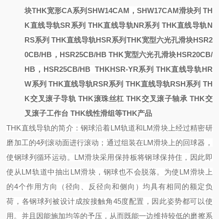
块
THK宽形CA系列SHW14CAM，SHW17CAM滑块
列 TH
K直线导轨SR系列 THK直线导轨NR系列 THK
直线导轨N
RS系列 THK直线导轨HSR系列
THK宽型六光孔滑块HSR2
0CB/HB，HSR25CB/HB
THK宽型六光孔滑块HSR20CB/
HB，HSR25CB/HB
THKHSR-YR系列 THK直线导轨HR
W系列 THK直线导轨RSR系列 THK直线导轨RSH系列 TH
K交叉滚子导轨 THK滚珠丝杠 THK交叉滚子轴承 THK交
叉滚子工作台 THK线性滑组等THK产品
THK直线导轨的简介：
钢球沿着
LM轨道和LM滑块上经过精密研
磨加工的4列滚动面进行滚动；通过组装在LM滑块上的回球器，
使钢球列循环运动。
LM滑块采用保持板将钢球保持住，因此即
使从LM轨道中抽出LM滑块，钢球也不会脱落。
为使
LM滑块上
的4个作用方向（径向、反径向和侧向）均具有相同的额定负
荷，各钢球列被设计成按接触角45度配置，因此姿势都可以使
用。并且因能施加均等的予压，从而既能一边维持较低的磨擦系