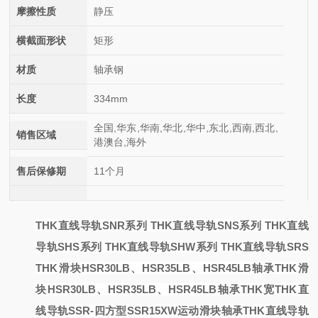
摩擦性质
静压
横截面形状
矩形
材质
轴承钢
长度
334mm
全国,华东,华南,华北,华中,东北,西南,西北,
销售区域
港澳台,海外
售后保修期
11个月
THK直线导轨SNR系列 THK直线导轨SNS系列 THK直线
导轨SHS系列 THK直线导轨SHW系列 THK直线导轨SRS
THK滑块HSR30LB、HSR35LB、HSR45LB轴承
THK滑
块HSR30LB、HSR35LB、HSR45LB轴承
THK宽
THK直
线导轨SSR-四方型SSR15XW运动滑块轴承
THK直线导轨