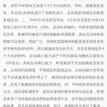
数，安昂THK滑块又加强了4个方向的刚性。同时，因断面高度
低，并且对LM滑块进行了高刚性设计，从而能获得稳定的精度
直线运动。
二、
THK4方向负荷型导轨：
4方向等负荷型
为使
LM
滑块上的4个作用方向（径向、反径向和侧向）均具有相同的额
定负荷，各钢球列被设计成按接触角45度配置，因此无论何种姿
势都可以使用，用途广泛。
高刚性型
因钢球的配置是采用具有良
好平衡性的
4列排列，所以能施加充分的予压，并且容易地提升4
个方向的刚性。
自动调心能力
由于
THK的圆弧沟槽的正面组合
（DF组合）具有自动调心能力，即使施加予压也能吸收安装误
差，从而得到高精度、平滑稳定的直线运动。
出色的耐久性
即使
在予压或偏置负荷作用之下，钢球的差动滑动量也抑制在低温
度，实现了耐磨损性和精度的期维持。
39
、
THK线性滑轨的安装
方法：
线性滑轨属零件，因而在使用时要求有相当地态度，即便
是使用了高性能的直线滑轨如果使用不当，也不能达到预期的性
能效果，而且容易使滑轨损坏。所以，使用时应注意以下事项：