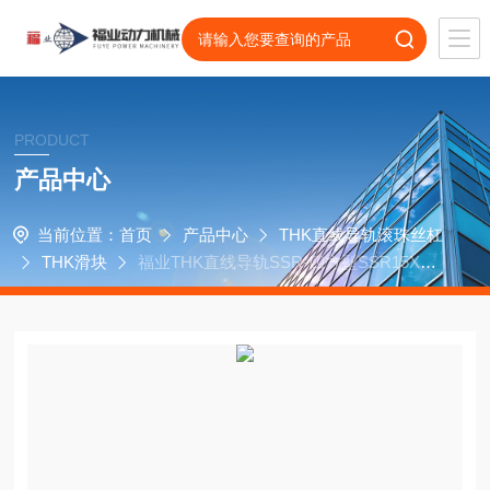
PRODUCT
产品中心
当前位置：
首页
产品中心
THK直线导轨滚珠丝杠
THK滑块
福业THK直线导轨SSR-四方型SSR15XW
运动滑块轴承