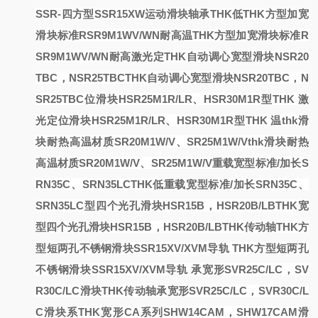
SSR-四方型SSR15XW运动滑块轴承
THK低
THK方型加宽
滑块标准RSR9M1WV/WN耐高温
THK方型加宽滑块标准R
SR9M1WV/WN耐高
激光定
THK自动调心宽型滑块NSR20
TBC，NSR25TBC
THK自动调心宽型滑块NSR20TBC，N
SR25TBC
位滑块HSR25M1R/LR、HSR30M1R型THK
激
光定位滑块HSR25M1R/LR、HSR30M1R型THK
温
thk滑
块耐热高温材质SR20M1W/V、SR25M1W/V
thk滑块耐热
高温材质SR20M1W/V、SR25M1W/V
重载宽型标准/加长S
RN35C、SRN35LC
THK低重载宽型标准/加长SRN35C、
SRN35LC
型四个光孔滑块HSR15B，HSR20B/LB
THK宽
型四个光孔滑块HSR15B，HSR20B/LB
THK传动轴
THK方
型短两孔不锈钢滑块SSR15XV/XVM导轨
THK方型短两孔
不锈钢滑块SSR15XV/XVM导轨
承宽形SVR25C/LC，SV
R30C/LC滑块
THK传动轴承宽形SVR25C/LC，SVR30C/L
C滑块
系
THK宽形CA系列SHW14CAM，SHW17CAM滑