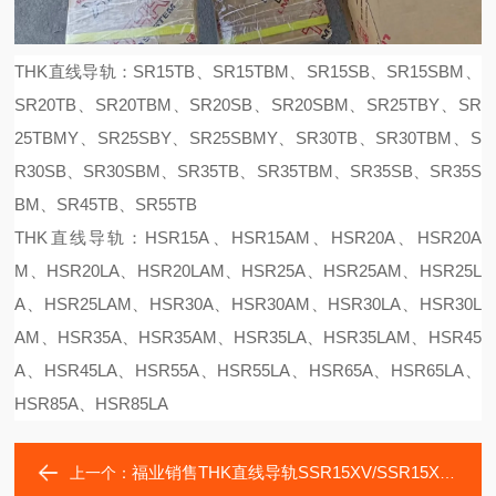
THK直线导轨：SR15TB、SR15TBM、SR15SB、SR15SBM、
SR20TB、SR20TBM、SR20SB、SR20SBM、SR25TBY、SR
25TBMY、SR25SBY、SR25SBMY、SR30TB、SR30TBM、S
R30SB、SR30SBM、SR35TB、SR35TBM、SR35SB、SR35S
BM、SR45TB、SR55TB
THK直线导轨：HSR15A、HSR15AM、HSR20A、HSR20A
M、HSR20LA、HSR20LAM、HSR25A、HSR25AM、HSR25L
A、HSR25LAM、HSR30A、HSR30AM、HSR30LA、HSR30L
AM、HSR35A、HSR35AM、HSR35LA、HSR35LAM、HSR45
A、HSR45LA、HSR55A、HSR55LA、HSR65A、HSR65LA、
HSR85A、HSR85LA
福业销售THK直线导轨SSR15XV/SSR15XVM直线轴承
上一个：