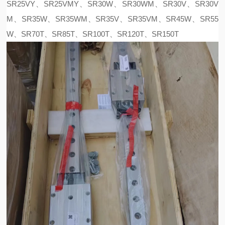
SR25VY、SR25VMY、SR30W、SR30WM、SR30V、SR30V
M、SR35W、SR35WM、SR35V、SR35VM、SR45W、SR55
W、SR70T、SR85T、SR100T、SR120T、SR150T