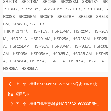
SR20TB、SR20TBM、SR20SB、SR20SBM、SR25TBY、SR
25TBMY、SR25SBY、SR25SBMY、SR30TB、SR30TBM、S
R30SB、SR30SBM、SR35TB、SR35TBM、SR35SB、SR35S
BM、SR45TB、SR55TB
THK直线导轨：HSR15A、HSR15AM、HSR20A、HSR20A
M、HSR20LA、HSR20LAM、HSR25A、HSR25AM、HSR25L
A、HSR25LAM、HSR30A、HSR30AM、HSR30LA、HSR30L
AM、HSR35A、HSR35AM、HSR35LA、HSR35LAM、HSR45
A、HSR45LA、HSR55A、HSR55LA、HSR65A、HSR65LA、
HSR85A、HSR85LA
福业HSR30/HSR35/HSR45滑块THK直线导轨线性
上一个：
返回列表
福业THK环形导轨HCR25A2+60/300R磁性弧形弯轨
下一个：