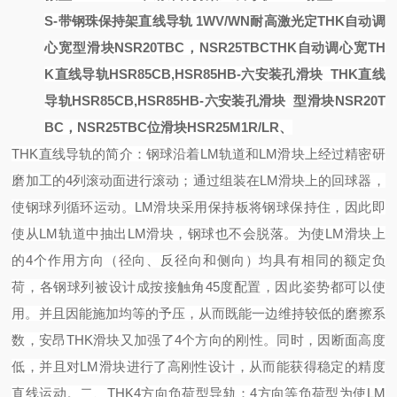
S-带钢珠保持架直线导轨
1WV/WN耐高
激光定
THK自动调
心宽型滑块NSR20TBC，NSR25TBC
THK自动调心宽
TH
K直线导轨HSR85CB,HSR85HB-六安装孔滑块
THK直线
导轨HSR85CB,HSR85HB-六安装孔滑块
型滑块NSR20T
BC，NSR25TBC
位滑块HSR25M1R/LR、
THK直线导轨的简介：
钢球沿着
LM轨道和LM滑块上经过精密研
磨加工的4列滚动面进行滚动；通过组装在LM滑块上的回球器，
使钢球列循环运动。
LM滑块采用保持板将钢球保持住，因此即
使从LM轨道中抽出LM滑块，钢球也不会脱落。
为使
LM滑块上
的4个作用方向（径向、反径向和侧向）均具有相同的额定负
荷，各钢球列被设计成按接触角45度配置，因此姿势都可以使
用。并且因能施加均等的予压，从而既能一边维持较低的磨擦系
数，安昂THK滑块又加强了4个方向的刚性。同时，因断面高度
低，并且对LM滑块进行了高刚性设计，从而能获得稳定的精度
直线运动。
二、
THK4方向负荷型导轨：
4方向等负荷型
为使
LM