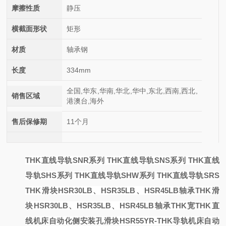
摩擦性质
静压
横截面形状
矩形
材质
轴承钢
长度
334mm
全国,华东,华南,华北,华中,东北,西南,西北,
销售区域
港澳台,海外
售后保修期
11个月
THK直线导轨SNR系列 THK直线导轨SNS系列 THK直线
导轨SHS系列 THK直线导轨SHW系列 THK直线导轨SRS
THK滑块HSR30LB、HSR35LB、HSR45LB轴承
THK滑
块HSR30LB、HSR35LB、HSR45LB轴承
THK宽
THK直
线
机床自动化侧安装孔滑块HSR55YR-THK导轨
机床自动