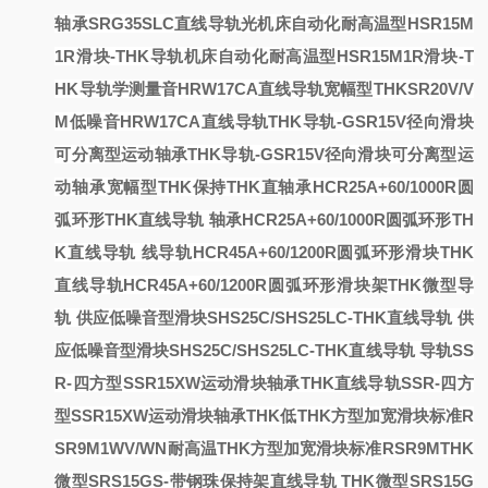
轴承SRG35SLC直线导轨光
机床自动化耐高温型HSR15M
1R滑块-THK导轨
机床自动化耐高温型HSR15M1R滑块-T
HK导轨
学测量
音HRW17CA直线导轨宽幅型THK
SR20V/V
M低噪音HRW17CA直线导轨
THK导轨-GSR15V径向滑块
可分离型运动轴承
THK导轨-GSR15V径向滑块可分离型运
动轴承
宽幅型THK
保持
THK直
轴承HCR25A+60/1000R圆
弧环形THK直线导轨
轴承HCR25A+60/1000R圆弧环形TH
K直线导轨
线导轨HCR45A+60/1200R圆弧环形滑块
THK
直线导轨HCR45A+60/1200R圆弧环形滑块
架THK微型导
轨
供应低噪音型滑块SHS25C/SHS25LC-THK直线导轨
供
应低噪音型滑块SHS25C/SHS25LC-THK直线导轨
导轨SS
R-四方型SSR15XW运动滑块轴承
THK直线导轨SSR-四方
型SSR15XW运动滑块轴承
THK低
THK方型加宽滑块标准R
SR9M1WV/WN耐高温
THK方型加宽滑块标准RSR9M
THK
微型SRS15GS-带钢珠保持架直线导轨
THK微型SRS15G