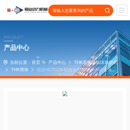
PRODUCT
产品中心
当前位置：
首页
产品中心
THK直线导轨滚珠丝杠
THK滑块
福业HCR12A-铝合金耐腐蚀THK高速弧形
圆弧滑块