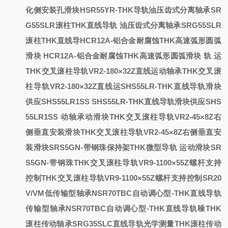
化侧安装孔滑块HSR55YR-THK导轨
油压齿式分离轴承SR
G55SLR滚柱THK直线导轨
油压齿式分离轴承SRG55SLR
滚柱THK直线导
HCR12A-铝合金耐腐蚀THK高速弧形圆弧
滑块
HCR12A-铝合金耐腐蚀THK高速弧形圆弧滑块
轨
运
THK交叉滚柱导轨VR2-180×32Z直线运动轴承
THK交叉滚
柱导轨VR2-180×32Z直线运
SHS55LR-THK直线导轨滑块
供应SHS55LR1SS
SHS55LR-THK直线导轨滑块供应SHS
55LR1SS
动轴承
动
滑块THK交叉滚柱导轨VR2-45×8Z右
侧垂直安装
滑块THK交叉滚柱导轨VR2-45×8Z右侧垂直安
装
滑块SRS5GN-带钢珠保持架THK微型导轨
运动滑块SR
S5GN-带钢珠
THK交叉滚柱导轨VR9-1100×55Z螺杆支持
控制
THK交叉滚柱导轨VR9-1100×55Z螺杆支持控制
SR20
V/VM低
传输型轴承NSR70TBC自动调心型-THK直线导轨
传输型轴承NSR70TBC自动调心型-THK直线导轨
噪
THK
滚柱传动轴承SRG35SLC直线导轨光学测量
THK滚柱传动