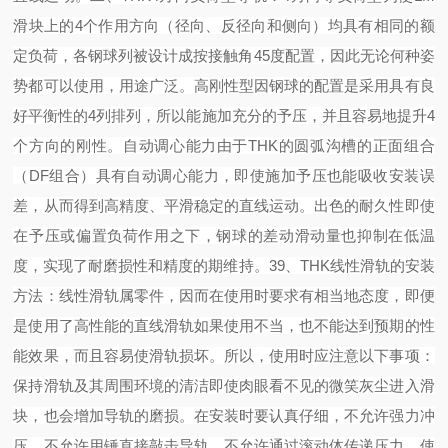
滑块上的4个作用方向（径向、反径向和侧向）均具有相同的额
定负荷，各钢球列被设计成按接触角45度配置，因此无论何种姿
势都可以使用，用途广泛。
高刚性型
因钢球的配置是采用具有良
好平衡性的
4列排列，所以能施加充分的予压，并且容易地提升4
个方向的刚性。
自动调心能力
由于
THK的圆弧沟槽的正面组合
（DF组合）具有自动调心能力，即使施加予压也能吸收安装误
差，从而得到高精度、平滑稳定的直线运动。
出色的耐久性
即使
在予压或偏置负荷作用之下，钢球的差动滑动量也抑制在低温
度，实现了耐磨损性和精度的期维持。
39
、
THK线性滑轨的安装
方法：
线性滑轨属零件，因而在使用时要求有相当地态度，即便
是使用了高性能的直线滑轨如果使用不当，也不能达到预期的性
能效果，而且容易使滑轨损坏。所以，使用时应注意以下事项：
保持滑轨及其周围环境的清洁即使肉眼看不见的微笑灰尘进入滑
块，也会增加导轨的磨损。
在安装时要认真仔细，不允许强力冲
压，不允许用锤直接敲击导轨，不允许通过滚动体传递压力。
使