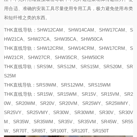
用合适、准确的安装工具尽量使用专用工具，极力避免使用布类
和短纤维之类的东西。
THK直线导轨：SHW12CAM、SHW14CAM、SHW17CAM、S
HW21CA、SHW27CA、SHW35CA、SHW50CA
THK直线导轨：SHW12CRM、SHW14CRM、SHW17CRM、S
HW21CR、SHW27CR、SHW35CR、SHW50CR
THK直线导轨：SRS9M、SRS12M、SRS15M、SRS20M、SR
S25M
THK直线导轨：SRS9WM、SRS12WM、SRS15WM
THK直线导轨：SR15W、SR15WM、SR15V、SR15VM、SR2
0W、SR20WM、SR20V、SR20VM、SR25WY、SR25WMY、
SR25VY、SR25VMY、SR30W、SR30WM、SR30V、SR30V
M、SR35W、SR35WM、SR35V、SR35VM、SR45W、SR55
W、SR70T、SR85T、SR100T、SR120T、SR150T