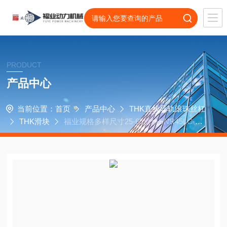
PRODUCT
产品中心
当前位置：
首页
产品中心
THK直线导轨滚珠丝杠
THK滑块
福业规格多样尺寸25-65滑块SNR45LC-TH
K滚柱导轨