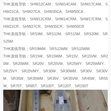
THK直线导轨：SHW12CAM、SHW14CAM、SHW17CAM、S
HW21CA、SHW27CA、SHW35CA、SHW50CA
THK直线导轨：SHW12CRM、SHW14CRM、SHW17CRM、S
HW21CR、SHW27CR、SHW35CR、SHW50CR
THK直线导轨：SRS9M、SRS12M、SRS15M、SRS20M、SR
S25M
THK直线导轨：SRS9WM、SRS12WM、SRS15WM
THK直线导轨：SR15W、SR15WM、SR15V、SR15VM、SR2
0W、SR20WM、SR20V、SR20VM、SR25WY、SR25WMY、
SR25VY、SR25VMY、SR30W、SR30WM、SR30V、SR30V
M、SR35W、SR35WM、SR35V、SR35VM、SR45W、SR55
W、SR70T、SR85T、SR100T、SR120T、SR150T