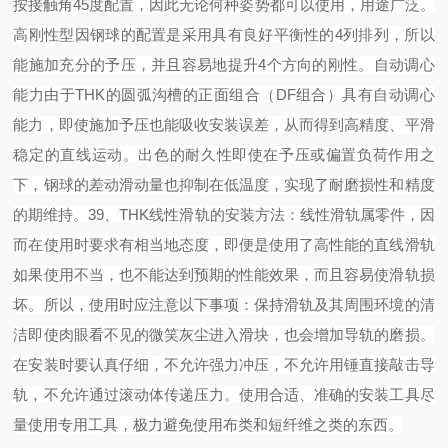
按接触角45度配置，因此无论何种姿势都可以使用，用途广泛。
高刚性型
因钢球的配置是采用具有良好平衡性的
4列排列，所以
能施加充分的予压，并且容易地提升4个方向的刚性。
自动调心
能力
由于
THK的圆弧沟槽的正面组合（DF组合）具有自动调心
能力，即使施加予压也能吸收安装误差，从而得到高精度、平滑
稳定的直线运动。
出色的耐久性
即使在予压或偏置负荷作用之
下，钢球的差动滑动量也抑制在低温度，实现了耐磨损性和精度
的期维持。
39
、
THK线性滑轨的安装方法：
线性滑轨属零件，因
而在使用时要求有相当地态度，即便是使用了高性能的直线滑轨
如果使用不当，也不能达到预期的性能效果，而且容易使滑轨损
坏。所以，使用时应注意以下事项：
保持滑轨及其周围环境的清
洁即使肉眼看不见的微笑灰尘进入滑块，也会增加导轨的磨损。
在安装时要认真仔细，不允许强力冲压，不允许用锤直接敲击导
轨，不允许通过滚动体传递压力。
使用合适、准确的安装工具尽
量使用专用工具，极力避免使用布类和短纤维之类的东西。