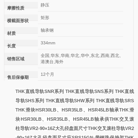
静压
摩擦性质
矩形
横截面形状
轴承钢
材质
334mm
长度
全国,华东,华南,华北,华中,东北,西南,西北,
销售区域
港澳台,海外
12个月
售后保修期
THK直线导轨SNR系列 THK直线导轨SNS系列 THK直线
导轨SHS系列 THK直线导轨SHW系列 THK直线导轨SRS
THK滑块HSR30LB、HSR35LB、HSR45LB轴承
THK滑
块HSR30LB、HSR35LB、HSR45LB轴承
供
THK交叉滚
柱导轨VR2-90×16Z大孔径盘面尺寸
THK交叉滚柱导轨VR2
-90×16Z大孔径盘面尺寸
应SRS15GN-带钢珠保持架THK