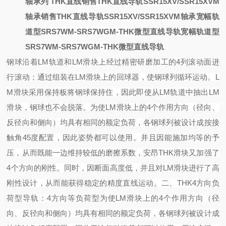
轴承
列 THK直线
销售THK直线导轨SSR15XV/SSR15XVM
轴承
销售THK直线导轨SSR15XV/SSR15XVM轴承
宽幅轨
道型SRS7WM-SRS7WGM-THK微型直线导轨
宽幅轨道型
SRS7WM-SRS7WGM-THK微型直线导轨
钢球沿着
LM轨道和LM滑块上经过精密研磨加工的4列滚动面进
行滚动；通过组装在LM滑块上的回球器，使钢球列循环运动。
L
M滑块采用保持板将钢球保持住，因此即使从LM轨道中抽出LM
滑块，钢球也不会脱落。
为使
LM滑块上的4个作用方向（径向、
反径向和侧向）均具有相同的额定负荷，各钢球列被设计成按接
触角45度配置，因此姿势都可以使用。并且因能施加均等的予
压，从而既能一边维持较低的磨擦系数，安昂THK滑块又加强了
4个方向的刚性。同时，因断面高度低，并且对LM滑块进行了高
刚性设计，从而能获得稳定的精度直线运动。
二、
THK4方向负
荷型导轨：
4方向等负荷型
为使
LM滑块上的4个作用方向（径
向、反径向和侧向）均具有相同的额定负荷，各钢球列被设计成