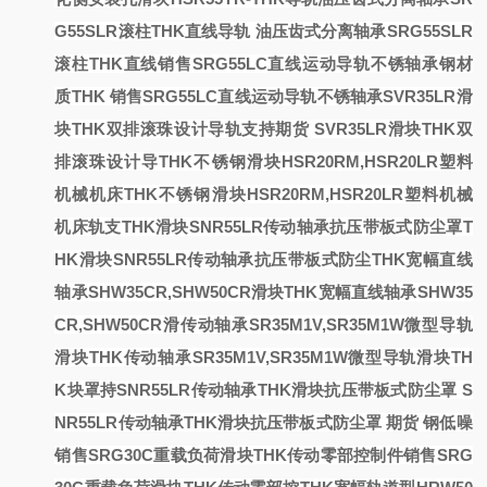
G55SLR滚柱THK直线导轨
油压齿式分离轴承SRG55SLR
滚柱THK直线
销售SRG55LC直线运动导轨不锈轴承钢材
质THK
销售SRG55LC直线运动导轨不锈轴承
SVR35LR滑
块THK双排滚珠设计导轨支持期货
SVR35LR滑块THK双
排滚珠设计导
THK不锈钢滑块HSR20RM,HSR20LR塑料
机械机床
THK不锈钢滑块HSR20RM,HSR20LR塑料机械
机床
轨支
THK滑块SNR55LR传动轴承抗压带板式防尘罩
T
HK滑块SNR55LR传动轴承抗压带板式防尘
THK宽幅直线
轴承SHW35CR,SHW50CR滑块
THK宽幅直线轴承SHW35
CR,SHW50CR滑
传动轴承SR35M1V,SR35M1W微型导轨
滑块THK
传动轴承SR35M1V,SR35M1W微型导轨滑块TH
K
块
罩
持
SNR55LR传动轴承THK滑块抗压带板式防尘罩
S
NR55LR传动轴承THK滑块抗压带板式防尘罩
期货
钢
低噪
销售SRG30C重载负荷滑块THK传动零部控制件
销售SRG