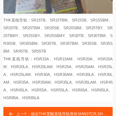
THK直线导轨：SR15TB、SR15TBM、SR15SB、SR15SBM、
SR20TB、SR20TBM、SR20SB、SR20SBM、SR25TBY、SR
25TBMY、SR25SBY、SR25SBMY、SR30TB、SR30TBM、S
R30SB、SR30SBM、SR35TB、SR35TBM、SR35SB、SR35S
BM、SR45TB、SR55TB
THK直线导轨：HSR15A、HSR15AM、HSR20A、HSR20A
M、HSR20LA、HSR20LAM、HSR25A、HSR25AM、HSR25L
A、HSR25LAM、HSR30A、HSR30AM、HSR30LA、HSR30L
AM、HSR35A、HSR35AM、HSR35LA、HSR35LAM、HSR45
A、HSR45LA、HSR55A、HSR55LA、HSR65A、HSR65LA、
HSR85A、HSR85LA
福业THK宽幅直线导轨滑块SHW27CR,SHW35CR
上一个：