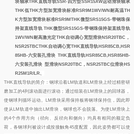
块轴承
THK直线导轨SSR-四方型SSR15XW运动滑块轴承
THK低
THK方型加宽滑块标准RSR9M1WV/WN耐高温
TH
K方型加宽滑块标准RSR9M
THK微型SRS15GS-带钢珠保
持架直线导轨
THK微型SRS15GS-带钢珠保持架直线导轨
1WV/WN耐高
激光定
THK自动调心宽型滑块NSR20TBC，
NSR25TBC
THK自动调心宽
THK直线导轨HSR85CB,HSR
85HB-六安装孔滑块
THK直线导轨HSR85CB,HSR85HB-
六安装孔滑块
型滑块NSR20TBC，NSR25TBC
位滑块HS
R25M1R/LR、
THK直线导轨的简介：
钢球沿着
LM轨道和LM滑块上经过精密研
磨加工的4列滚动面进行滚动；通过组装在LM滑块上的回球器，
使钢球列循环运动。
LM滑块采用保持板将钢球保持住，因此即
使从LM轨道中抽出LM滑块，钢球也不会脱落。
为使
LM滑块上
的4个作用方向（径向、反径向和侧向）均具有相同的额定负
荷，各钢球列被设计成按接触角45度配置，因此姿势都可以使