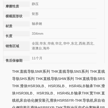
静压
摩擦性质
矩形
横截面形状
轴承钢
材质
334mm
长度
全国,华东,华南,华北,华中,东北,西南,西北,
销售区域
港澳台,海外
11个月
售后保修期
THK直线导轨SNR系列 THK直线导轨SNS系列 THK直线
导轨SHS系列 THK直线导轨SHW系列 THK直线导轨SRS
THK滑块HSR30LB、HSR35LB、HSR45LB轴承
THK滑
块HSR30LB、HSR35LB、HSR45LB轴承
THK宽
THK直
线
机床自动化侧安装孔滑块HSR55YR-THK导轨
机床自动
化侧安装孔滑块HSR55YR-THK导轨
油压齿式分离轴承SR