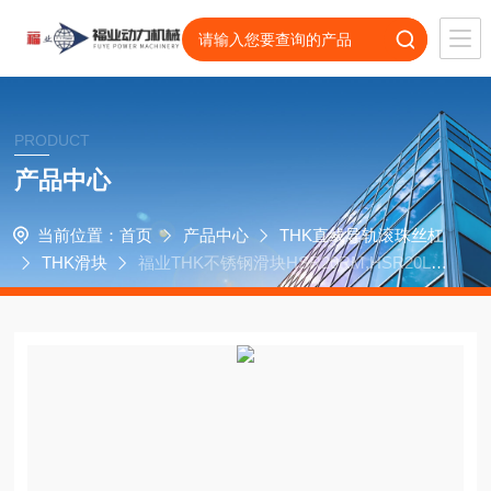
PRODUCT
产品中心
当前位置：
首页
产品中心
THK直线导轨滚珠丝杠
THK滑块
福业THK不锈钢滑块HSR20RM,HSR20LR
塑料机械机床