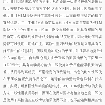
用。并且因能施加均等的予压，从而既能一边维持较低的磨擦系
数，安昂THK滑块又加强了4个方向的刚性。同时，因断面高度
低，并且对LM滑块进行了高刚性设计，从而能获得稳定的精度
直线运动。
二、
THK4方向负荷型导轨：
4方向等负荷型
为使
LM
滑块上的4个作用方向（径向、反径向和侧向）均具有相同的额
定负荷，各钢球列被设计成按接触角45度配置，因此无论何种姿
势都可以使用，用途广泛。
高刚性型
因钢球的配置是采用具有良
好平衡性的
4列排列，所以能施加充分的予压，并且容易地提升4
个方向的刚性。
自动调心能力
由于
THK的圆弧沟槽的正面组合
（DF组合）具有自动调心能力，即使施加予压也能吸收安装误
差，从而得到高精度、平滑稳定的直线运动。
出色的耐久性
即使
在予压或偏置负荷作用之下，钢球的差动滑动量也抑制在低温
度，实现了耐磨损性和精度的期维持。
39
、
THK线性滑轨的安装
方法：
线性滑轨属零件，因而在使用时要求有相当地态度，即便
是使用了高性能的直线滑轨如果使用不当，也不能达到预期的性