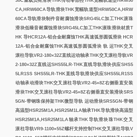
30C重载负荷滑块THK传动零部控
THK宽幅轨道型HRW50
CA,HRW60CA导轨滑块
THK宽幅轨道型HRW50CA,HRW
60CA导轨滑块
制件
音耐腐蚀滑块SRG45LC加工THK滚珠
滑块
低噪音耐腐蚀滑块SRG45LC加工THK滚珠滑块
材质T
HK
导
HCR12A-铝合金耐腐蚀THK高速弧形圆弧滑块
HCR
12A-铝合金耐腐蚀THK高速弧形圆弧滑块
轨
运
THK交叉
滚柱导轨VR2-180×32Z直线运动轴承
THK交叉滚柱导轨VR
2-180×32Z直线运
SHS55LR-THK直线导轨滑块供应SHS5
5LR1SS
SHS55LR-THK直线导轨滑块供应SHS55LR1SS
动轴承
动
滑块THK交叉滚柱导轨VR2-45×8Z右侧垂直安装
滑块THK交叉滚柱导轨VR2-45×8Z右侧垂直安装
滑块SRS
5GN-带钢珠保持架THK微型导轨
运动滑块SRS5GN-带钢
高温型HSR25M1A,HSR25M1LA轴承THK导轨滑块
高温型
HSR25M1A,HSR25M1LA轴承THK导轨滑块
珠
THK交叉
滚柱导轨VR9-1100×55Z螺杆支持控制
THK交叉滚柱导轨V