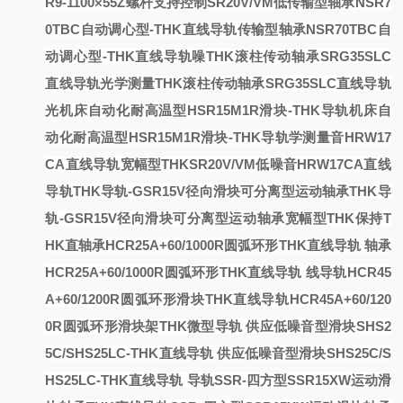
R9-1100×55Z螺杆支持控制
SR20V/VM低
传输型轴承NSR7
0TBC自动调心型-THK直线导轨
传输型轴承NSR70TBC自
动调心型-THK直线导轨
噪
THK滚柱传动轴承SRG35SLC
直线导轨光学测量
THK滚柱传动轴承SRG35SLC直线导轨
光
机床自动化耐高温型HSR15M1R滑块-THK导轨
机床自
动化耐高温型HSR15M1R滑块-THK导轨
学测量
音HRW17
CA直线导轨宽幅型THK
SR20V/VM低噪音HRW17CA直线
导轨
THK导轨-GSR15V径向滑块可分离型运动轴承
THK导
轨-GSR15V径向滑块可分离型运动轴承
宽幅型THK
保持
T
HK直
轴承HCR25A+60/1000R圆弧环形THK直线导轨
轴承
HCR25A+60/1000R圆弧环形THK直线导轨
线导轨HCR45
A+60/1200R圆弧环形滑块
THK直线导轨HCR45A+60/120
0R圆弧环形滑块
架THK微型导轨
供应低噪音型滑块SHS2
5C/SHS25LC-THK直线导轨
供应低噪音型滑块SHS25C/S
HS25LC-THK直线导轨
导轨SSR-四方型SSR15XW运动滑