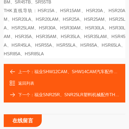
BM、SR45TB、SR55TB
THK直线导轨：HSR15A、HSR15AM、HSR20A、HSR20A
M、HSR20LA、HSR20LAM、HSR25A、HSR25AM、HSR25L
A、HSR25LAM、HSR30A、HSR30AM、HSR30LA、HSR30L
AM、HSR35A、HSR35AM、HSR35LA、HSR35LAM、HSR45
A、HSR45LA、HSR55A、HSR55LA、HSR65A、HSR65LA、
HSR85A、HSR85LA
福业SHW12CAM、SHW14CAM汽车配件THK直线导轨
上一个：
返回列表
福业SNR25R、SNR25LR塑料机械配件THK直线导轨
下一个：
在线留言