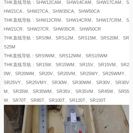
THK直线导轨：SHW12CAM、SHW14CAM、SHW17CAM、S
HW21CA、SHW27CA、SHW35CA、SHW50CA
THK直线导轨：SHW12CRM、SHW14CRM、SHW17CRM、S
HW21CR、SHW27CR、SHW35CR、SHW50CR
THK直线导轨：SRS9M、SRS12M、SRS15M、SRS20M、SR
S25M
THK直线导轨：SRS9WM、SRS12WM、SRS15WM
THK直线导轨：SR15W、SR15WM、SR15V、SR15VM、SR2
0W、SR20WM、SR20V、SR20VM、SR25WY、SR25WMY、
SR25VY、SR25VMY、SR30W、SR30WM、SR30V、SR30V
M、SR35W、SR35WM、SR35V、SR35VM、SR45W、SR55
W、SR70T、SR85T、SR100T、SR120T、SR150T