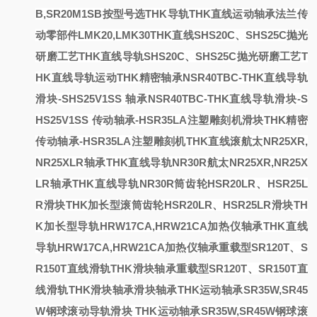
B,SR20M1SB按型号选
THK导轨
THK直线运动轴承法兰传
动零部件LMK20,LMK30
THK直线
SHS20C、SHS25C抛光
研磨工艺THK直线导轨
SHS20C、SHS25C抛光研磨工艺T
HK直线导轨
运动
THK精密
轴承NSR40TBC-THK直线导轨
滑块-SHS25V1SS
轴承NSR40TBC-THK直线导轨滑块-S
HS25V1SS
传动轴承-HSR35LA注塑雕刻机滑块
THK精密
传动轴承-HSR35LA注塑雕刻机
THK直线
滚
航太NR25XR,
NR25XLR轴承THK直线导轨NR30R
航太NR25XR,NR25X
LR轴承THK直线导轨NR30R
筒齿轮HSR20LR、HSR25L
R滑块THK加长型
滚筒齿轮HSR20LR、HSR25LR滑块TH
K加长型
导轨HRW17CA,HRW21CA加热仪轴承
THK直线
导轨HRW17CA,HRW21CA加热仪轴承
重载型SR120T、S
R150T直线滑轨THK滑块轴承
重载型SR120T、SR150T直
线滑轨THK滑块轴承
滑块
轴承
THK运动轴承SR35W,SR45
W钢球滚动导轨滑块
THK运动轴承SR35W,SR45W钢球滚