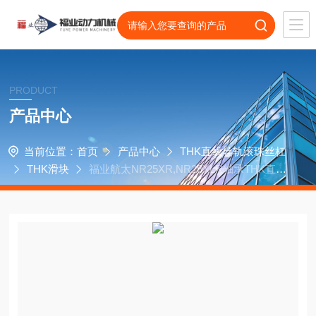
PRODUCT
产品中心
当前位置：
首页
产品中心
THK直线导轨滚珠丝杠
THK滑块
福业航太NR25XR,NR25XLR轴承THK直线
导轨NR30R