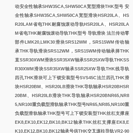
动
安全性轴承SHW35CA,SHW50CA宽型滑块THK型号
安
全性轴承SHW35CA,SHW50CA宽型滑块
HSR20LA、HS
R20LAM省电THK耐腐蚀滚动导轨
HSR20LA、HSR20LA
M省电THK耐腐蚀滚动导轨
THK型号
导轨滑块
法兰传动零
部件LMK20,LMK30
滑块SRS12WM，SRS15WM传动轴
承
THK导轨滑块SRS12WM，SRS15WM传动轴承
择THK
直
SSR30XWM滑块SSR35XW轴承SSR25XW导轨THK
SS
R30XWM滑块SSR35XW轴承SSR25XW导轨THK
线导轨
四孔THK滑块可上下锁安装型号
SVS45C法兰四孔THK滑
块
HSR20BM、HSR20LB滑块THK导轨轴承HSR20B
HSR
20BM、HSR20LB滑块THK导轨轴承HSR20B
NR65,NR8
5,NR100重负载型滑轨轴承THK型号
NR65,NR85,NR100重
负载型滑轨轴承THK型号
可上下锁安装型
THK丝杠支撑座
EK8,EK10,EK12,BK10,BK12轴承
THK丝杠支撑座EK8,E
K10,EK12,BK10,BK12轴承
号
供
THK交叉滚柱导轨VR2-90