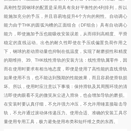
高刚性型
因钢球的配置是采用具有良好平衡性的
4列排列，所以
能施加充分的予压，并且容易地提升4个方向的刚性。
自动调心
能力
由于
THK的圆弧沟槽的正面组合（DF组合）具有自动调心
能力，即使施加予压也能吸收安装误差，从而得到高精度、平滑
稳定的直线运动。
出色的耐久性
即使在予压或偏置负荷作用之
下，钢球的差动滑动量也抑制在低温度，实现了耐磨损性和精度
的期维持。
39
、
THK线性滑轨的安装方法：
线性滑轨属零件，因
而在使用时要求有相当地态度，即便是使用了高性能的直线滑轨
如果使用不当，也不能达到预期的性能效果，而且容易使滑轨损
坏。所以，使用时应注意以下事项：
保持滑轨及其周围环境的清
洁即使肉眼看不见的微笑灰尘进入滑块，也会增加导轨的磨损。
在安装时要认真仔细，不允许强力冲压，不允许用锤直接敲击导
轨，不允许通过滚动体传递压力。
使用合适、准确的安装工具尽
量使用专用工具，极力避免使用布类和短纤维之类的东西。