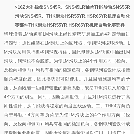
×16Z大孔径盘
SNS45R、SNS45LR轴承THK导轨SNS55R
滑块
SNS45R、
THK滑块HSR55YR,HSR65YR机床自动化
零部件
THK滑块HSR55YR,HSR65YR机床自动化零部件
钢球沿着
LM轨道和LM滑块上经过精密研磨加工的4列滚动面进
行滚动；通过组装在LM滑块上的回球器，使钢球列循环运动。
L
M滑块采用保持板将钢球保持住，因此即使从LM轨道中抽出LM
滑块，钢球也不会脱落。
为使
LM滑块上的4个作用方向（径向、
反径向和侧向）均具有相同的额定负荷，各钢球列被设计成按接
触角45度配置，因此姿势都可以使用。并且因能施加均等的予
压，从而既能一边维持较低的磨擦系数，安昂THK滑块又加强了
4个方向的刚性。同时，因断面高度低，并且对LM滑块进行了高
刚性设计，从而能获得稳定的精度直线运动。
二、
THK4方向负
荷型导轨：
4方向等负荷型
为使
LM滑块上的4个作用方向（径
向、反径向和侧向）均具有相同的额定负荷，各钢球列被设计成
按接触角45度配置，因此无论何种姿势都可以使用，用途广泛。