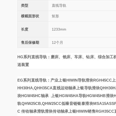
类型
直线导轨
横截面形状
矩形
长度
1233mm
售后保修期
12个月
HG系列直线导轨：磨床、铣床、车床、钻床、综合加工
送装置
EG系列直线导轨：产业
上银HIWIN导轨滑块RGH45C
HH30HA,QHH35CA直线运动轴承
上银导轨滑块QHH30H
块HGW45HC轴承
上银HGW45HA导轨HGW45HB滑块
轨QHW25CB,QHW25CC低噪音链
银泰滑块MSA15ASS
C
传动轴承
滑轨滑块传动轴承
上银HIWIN销售RGH35CC