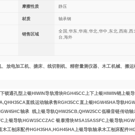
摩擦性质
静压
材质
轴承钢
全国,华东,华南,华北,华中,东北,西南,西
销售区域
台,海外
机、放电加工机、搪床、线切割机、精密量测仪器、木工机械、搬运
C上下锁通孔型
上银HIWIN导轨滑块RGH45CC上下
上银HIWIN销
上银导
A,QHH35CA直线运动轴承
售RGH35CC直
上银HGW45HA导轨HGW
HGW45HC轴承
线
上银导轨QHW25CB,QHW25CC低噪音链传动轴
FC上银导轨HGW15CCZAC
银泰滑块MSA15ASSFC上银导轨HGW1
直
木工刨床配件HGH35HA,HGH45HA上银导轨轴承
木工刨床配件HGH