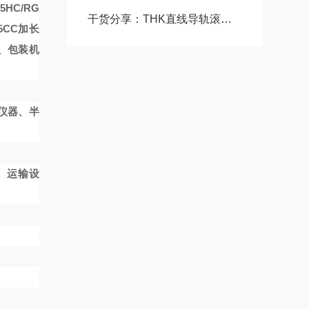
5HC/RG
干货分享：THK直线导轨滚珠丝杠使用中的那些常见故障与解决技巧
5CC加长
、包装机
仪器、半
、运输设