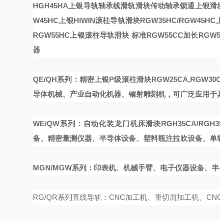
HGH45HA上银导轨轴承
线滑轨滑块传动轴承
锁通
上银滑块
W45HC上银HIWIN滚柱导轨滑块
RGW35HC/RGW45H
RGW55HC上银滚柱导轨滑块
标准RGW55CC加长RGW
器
QE/QH系列：精密
上银P级滚柱滑块RGW25CA,RGW3
导体机械、产业自动化机器、镭射雕刻机，可广泛应用于
WE/QW系列：自动化装
龙门机床滑块RGH35CA/RGH3
备、精密量测仪器、半导体设备、塑料瓶注拉吹设备、单
MGN/MGW系列：印表机、机械手臂、电子仪器设备、
RG/QR系列直线导轨：CNC加工机、重切屑加工机、