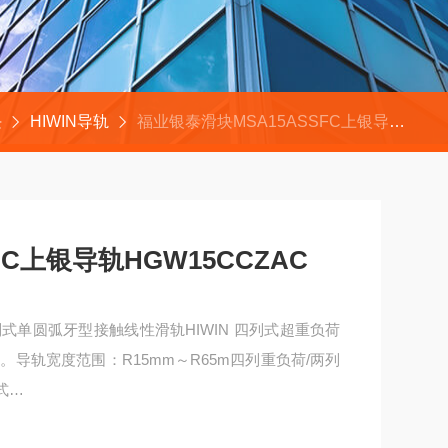
块
HIWIN导轨
福业银泰滑块MSA15ASSFC上银导轨HGW15CCZAC
FC上银导轨HGW15CCZAC
式单圆弧牙型接触线性滑轨HIWIN 四列式超重负荷
导轨宽度范围：R15mm～R65m四列重负荷/两列
式
5CCZAC