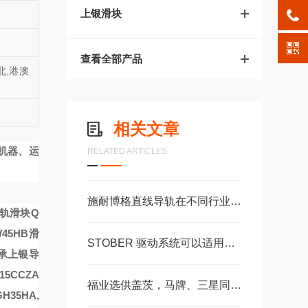
上银滑块
查看全部产品
北,港澳
相关文章
机器、运
RELATED ARTICLES
施耐博格直线导轨在不同行业中的具体应用分享
轨滑块Q
45HB滑
STOBER 驱动系统可以适用于配合精度高自由扩展 – 方案。 ‍
承
上银导
5CCZA
福业选供盖茨，马牌、三星同步带、皮带轮，可带图纸加工定制。
35HA,