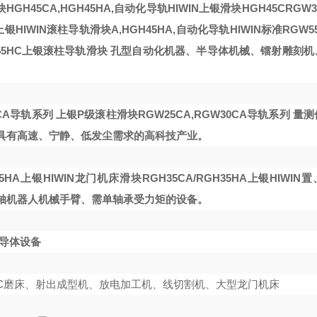
HGH45CA,HGH45HA,自动化导轨HIWIN
上银滑块HGH45C
RGW3
C上银HIWIN滚柱导轨滑块
A,HGH45HA,自动化导轨HIWIN
标准RGW5
55HC上银滚柱导轨滑块
孔型
自动化机器、半导体机械、镭射雕刻机
0CA导轨系列
上银P级滚柱滑块RGW25CA,RGW30CA导轨系列
量测
具有高速、宁静、低发尘需求的高科技产业。
5HA上银HIWIN
龙门机床滑块RGH35CA/RGH35HA上银HIWIN
置
轴机器人机械手臂、需单轴承受力矩的设备。
半导体设备
CNC磨床、射出成型机、放电加工机、线切割机、大型龙门机床