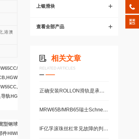
上银滑块
查看全部产品
北,港澳
相关文章
W65CC/
RELATED ARTICLES
CB,HGW
W55CC,
正确安装ROLLON滑轨是承受高负载并保持定位精度的关键
导轨HG
MRW65B/MRB65瑞士Schneeberger施耐博格滑块 导轨
兰宽型钢球
IF亿孚滚珠丝杠常见故障的判断与解决方法分享
零部件
HIWI