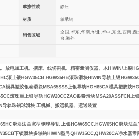
摩擦性质
静压
材质
轴承钢
全国,华东,华南,华北,华中,东北,西南,西
销售区域
台,海外
机、放电加工机、搪床、线切割机、精密量测仪器、木
HIWIN/上银HG
5HC滚
上银HGW35CB,HGW35HB滚珠滑块HIWIN导轨
上银HGW35
5CA模具塑胶
银泰滑块MSA65SSS上银导轨HGH65CA模具塑胶
块HG
W65CC滚珠重
上银导轨HGW20CCZAC银泰滑块MSA20ASSFCN
上银
IN导轨
珠钢球滑块
工机械、搬运机器、运送装置
GW65HC滑块法兰宽型钢球导轨
上银HGW65CC,HGW65HC滑块法
W35CB下锁滑块多轴钻
HIWIN型号QHW15CC,QHW20CA净水器