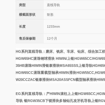
类型
直线导轨
横截面形状
矩形
长度
1233mm
售后保修期
12个月
HG系列直线导轨：磨床、铣床、车床、钻床、综合加工
HGW65HC滚珠钢球滑块
HIWIN/上银HGW65CC/HGW6
35HB滚珠
HIWIN滑
银泰滑块MSA65SSS上银导轨HGH6
HGW65CC滚珠重载型轴承
HIWIN滑块HGW55CC,HG
W20CCZAC银泰滑块MSA20ASSFCN
载型轴承
滑块HIW
EG系列直线导轨：产
HIWIN滚柱
上
上银HGW65CC,H
导轨
银RGW35CB下锁滑块多轴钻孔攻牙机导轨
上银RG