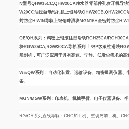
N型号QHW15CC,QHW20CA净水器零部件
孔攻牙机导轨
W20CC油压自动钻孔机
上银导轨QHW20CB,QHW20C
封防尘HIWIN导轨
上银钢珠滑块MGN15H全密封防尘HIW
QE/QH系列：精密
上银滚柱型滑轨RGH25CA/RGH30CA
块RGW25CA,RGW30CA导轨系列
上银P级滚柱滑块RGW2
雕刻机，可广泛应用于具有高速、宁静、低发尘需求的高
WE/QW系列：自动化装置、运输设备、精密量测仪器
备。
MGN/MGW系列：印表机、机械手臂、电子仪器设备、
RG/QR系列直线导轨：CNC加工机、重切屑加工机、