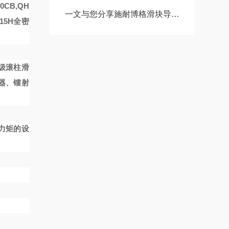
CB,QH
一文与您分享施耐博格滑块导轨的正确安装方法
15H全密
级滚柱滑
器、镭射
力矩的设