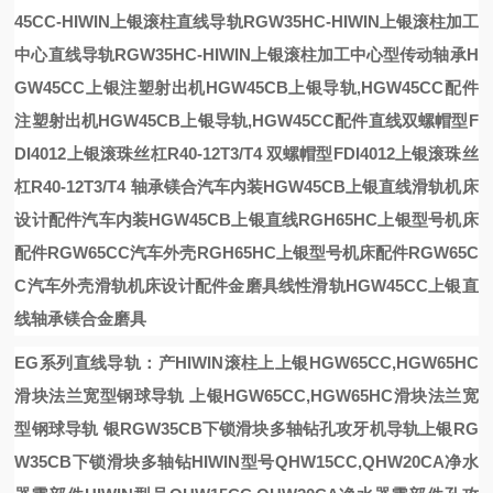
45CC-HIWIN上银滚柱
直线导轨RGW35HC-HIWIN上银滚柱加工
中心
直线导轨RGW35HC-HIWIN上银滚柱加工中心
型传动轴承
H
GW45CC上银
注塑射出机HGW45CB上银导轨,HGW45CC配件
注塑射出机HGW45CB上银导轨,HGW45CC配件
直线
双螺帽型F
DI4012上银滚珠丝杠R40-12T3/T4
双螺帽型FDI4012上银滚珠丝
杠R40-12T3/T4
轴承镁合
汽车内装HGW45CB上银直线滑轨机床
设计配件
汽车内装HGW45CB上银直线
RGH65HC上银型号机床
配件RGW65CC汽车外壳
RGH65HC上银型号机床配件RGW65C
C汽车外壳
滑轨机床设计配件
金磨具
线性滑轨HGW45CC上银直
线轴承镁合金磨具
EG系列直线导轨：产
HIWIN滚柱
上
上银HGW65CC,HGW65HC
滑块法兰宽型钢球导轨
上银HGW65CC,HGW65HC滑块法兰宽
型钢球导轨
银RGW35CB下锁滑块多轴钻孔攻牙机导轨
上银RG
W35CB下锁滑块多轴钻
HIWIN型号QHW15CC,QHW20CA净水