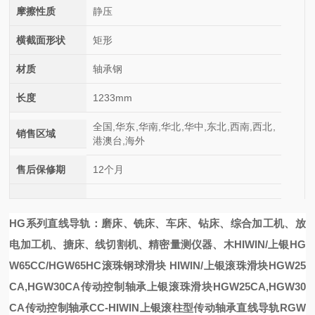
摩擦性质
静压
横截面形状
矩形
材质
轴承钢
长度
1233mm
全国,华东,华南,华北,华中,东北,西南,西北,
销售区域
港澳台,海外
售后保修期
12个月
HG系列直线导轨：磨床、铣床、车床、钻床、综合加工机、放
电加工机、搪床、线切割机、精密量测仪器、木
HIWIN/上银HG
W65CC/HGW65HC滚珠钢球滑块
HIWIN/
上银滚珠滑块HGW25
CA,HGW30CA传动控制轴承
上银滚珠滑块HGW25CA,HGW30
CA传动控制轴承
CC-HIWIN上银滚柱型传动轴承
直线导轨RGW