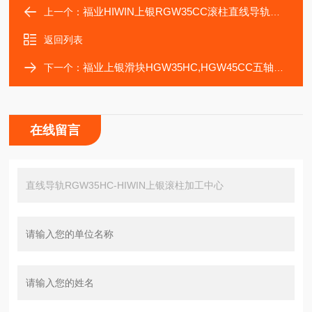
福业HIWIN上银RGW35CC滚柱直线导轨五轴加工
上一个：
返回列表
福业上银滑块HGW35HC,HGW45CC五轴机床传动导轨
下一个：
在线留言