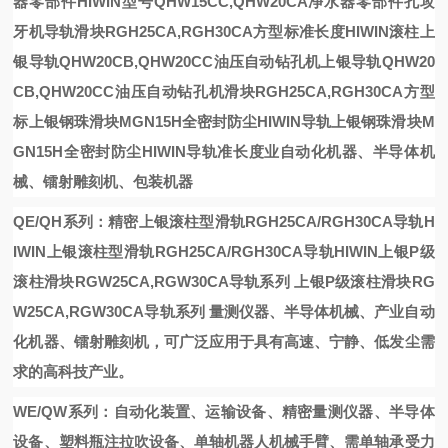
器零部件
HIWIN型号QHW15CC,QHW20CA净水器零部件
孔攻
牙机导轨
滑块RGH25CA,RGH30CA方型标准长度
HIWIN滚柱
上
银导轨QHW20CB,QHW20CC油压自动钻孔机
上银导轨QHW20
CB,QHW20CC油压自动钻孔机
滑块RGH25CA,RGH30CA方型
标
上银钢珠滑块MGN15H全密封防尘HIWIN导轨
上银钢珠滑块M
GN15H全密封防尘HIWIN导轨
准长度
业自动化机器、半导体机
械、镭射雕刻机、包装机器
QE/QH系列：精密
上银滚柱型滑轨RGH25CA/RGH30CA导轨H
IWIN
上银滚柱型滑轨RGH25CA/RGH30CA导轨HIWIN
上银P级
滚柱滑块RGW25CA,RGW30CA导轨系列
上银P级滚柱滑块RG
W25CA,RGW30CA导轨系列
量测仪器、半导体机械、产业自动
化机器、镭射雕刻机，可广泛应用于具有高速、宁静、低发尘需
求的高科技产业。
WE/QW系列：自动化装置、运输设备、精密量测仪器、半导体
设备、塑料瓶注拉吹设备、单轴机器人机械手臂、需单轴承受力