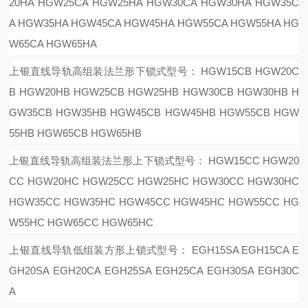
20HA HGW25CA HGW25HA HGW30CA HGW30HA HGW35C
A HGW35HA HGW45CA HGW45HA HGW55CA HGW55HA HG
W65CA HGW65HA
上银直线导轨高组装法兰形下锁式型号：
HGW15CB HGW20C
B HGW20HB HGW25CB HGW25HB HGW30CB HGW30HB H
GW35CB HGW35HB HGW45CB HGW45HB HGW55CB HGW
55HB HGW65CB HGW65HB
上银直线导轨高组装法兰形上下锁式型号：
HGW15CC HGW20
CC HGW20HC HGW25CC HGW25HC HGW30CC HGW30HC
HGW35CC HGW35HC HGW45CC HGW45HC HGW55CC HG
W55HC HGW65CC HGW65HC
上银直线导轨低组装方形上锁式型号：
EGH15SA EGH15CA E
GH20SA EGH20CA EGH25SA EGH25CA EGH30SA EGH30C
A