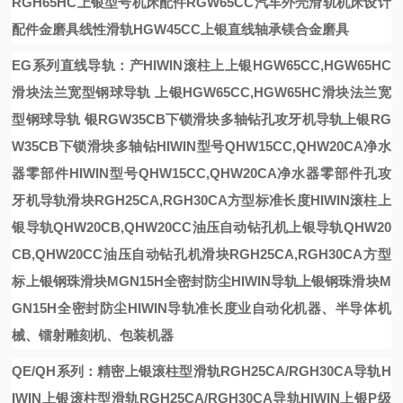
RGH65HC上银型号机床配件RGW65CC汽车外壳
滑轨机床设计
配件
金磨具
线性滑轨HGW45CC上银直线轴承镁合金磨具
EG系列直线导轨：产
HIWIN滚柱
上
上银HGW65CC,HGW65HC
滑块法兰宽型钢球导轨
上银HGW65CC,HGW65HC滑块法兰宽
型钢球导轨
银RGW35CB下锁滑块多轴钻孔攻牙机导轨
上银RG
W35CB下锁滑块多轴钻
HIWIN型号QHW15CC,QHW20CA净水
器零部件
HIWIN型号QHW15CC,QHW20CA净水器零部件
孔攻
牙机导轨
滑块RGH25CA,RGH30CA方型标准长度
HIWIN滚柱
上
银导轨QHW20CB,QHW20CC油压自动钻孔机
上银导轨QHW20
CB,QHW20CC油压自动钻孔机
滑块RGH25CA,RGH30CA方型
标
上银钢珠滑块MGN15H全密封防尘HIWIN导轨
上银钢珠滑块M
GN15H全密封防尘HIWIN导轨
准长度
业自动化机器、半导体机
械、镭射雕刻机、包装机器
QE/QH系列：精密
上银滚柱型滑轨RGH25CA/RGH30CA导轨H
IWIN
上银滚柱型滑轨RGH25CA/RGH30CA导轨HIWIN
上银P级