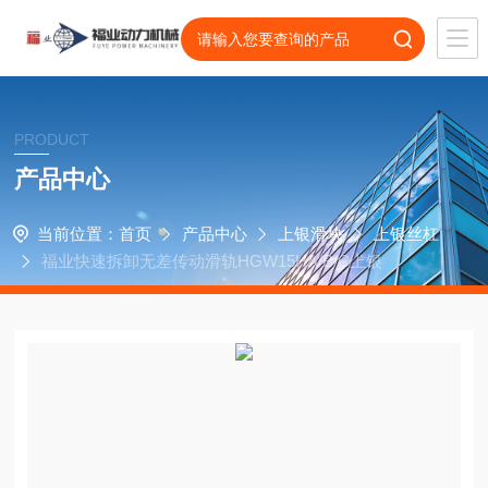
PRODUCT
产品中心
当前位置：
首页
产品中心
上银滑块
上银丝杠
福业快速拆卸无差传动滑轨HGW15HA/B/C上银