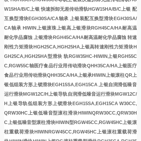
W15HA/B/C上银
快速拆卸无差传动滑轨HGW15HA/B/C上银
配
互换型滑块EGH30SA/CA轴承
上银装配互换型滑块EGH30SA/
CA轴承
HIWIN上银滚珠
上银高
上银滑块RGH45CA/HA耐高温
耐化学品腐蚀
上银滑块RGH45CA/HA耐高温耐化学品腐蚀
转速
刚性力矩滑块HGH25CA,HGH25HA
上银高转速刚性力矩滑块H
GH25CA,HGH25HA
型滑块
轨RGW35HC-HIWIN上银
RGH55C
C,RGW55C轴
医疗食品行业用传动滑块QHH35CA/HA上银
医疗
食品行业用传动滑块QHH35CA/HA上银
承HIWIN上银滚柱
QR
上
银低组装方形上锁滑块EGH15SA,EGH15CA
上银
自润滑低噪音
运行滑块MGW12C/H上银导轨
自润滑低噪音运行滑块MGW12C/
H上银导轨
低组装方形上锁滑块EGH15SA,EGH15CA
W30CC,
QRW30HC上银低噪音型滚柱滑块HIWIN
QRW30CC,QRW30H
C上银低噪音型滚柱滑块HIWIN
型
RGW45CC,RGW45HC上银滚
柱重载荷滑块HIWIN
RGW45CC,RGW45HC上银滚柱重载荷滑