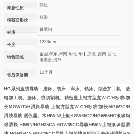
静压
摩擦性质
矩形
横截面形状
轴承钢
材质
1233mm
长度
全国,华东,华南,华北,华中,东北,西南,西北,
销售区域
港澳台,海外
12个月
售后保修期
HG系列直线导轨：磨床、铣床、车床、钻床、综合加工机、放
电加工机、搪床、线切割机、精密量
上银方型宽W-C/H标准/加
长MGW7C/H滑块导轨
上银方型宽W-C/H标准/加长MGW7C/H
滑块导轨
测仪器、木
HIWIN/上银HGW65CC/HGW65HC滚珠钢
球滑块
HIWIN/
HGH35CA,HGW35CC导轨HIWIN上银滚珠型滑
块
HGH35CA,HGW35CC导轨
上银装
快速拆卸无差传动滑轨HG