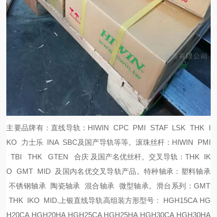
主要品牌有：
直线导轨：
HIWIN CPC PMI STAF LSK THK I
KO 力士乐 INA SBC及国产导轨等等。
滚珠丝杆：
HIWIN PMI
TBI THK GTEN 合庆 及国产名优丝杆。
交叉导轨：
THK IK
O GMT MID 及国内名优交叉导轨产品。
特种轴承：塑料轴承
不锈钢轴承 陶瓷轴承 混合轴承 微型轴承。
滑台系列：
GMT
THK IKO MID.
上银直线导轨高组装方形型号：
HGH15CA HG
H20CA HGH20HA HGH25CA HGH25HA HGH30CA HGH30HA