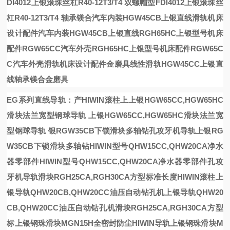
DI4012上银滚珠丝杠R40-12T3/T4
双螺帽型FDI4012上银滚珠丝
杠R40-12T3/T4
轴承镁合
汽车内装HGW45CB上银直线滑轨机床
设计配件
汽车内装HGW45CB上银直线
RGH65HC上银型号机床
配件RGW65CC汽车外壳
RGH65HC上银型号机床配件RGW65C
C汽车外壳
滑轨机床设计配件
金磨具
线性滑轨HGW45CC上银直
线轴承镁合金磨具
EG系列直线导轨：产
HIWIN滚柱
上
上银HGW65CC,HGW65HC
滑块法兰宽型钢球导轨
上银HGW65CC,HGW65HC滑块法兰宽
型钢球导轨
银RGW35CB下锁滑块多轴钻孔攻牙机导轨
上银RG
W35CB下锁滑块多轴钻
HIWIN型号QHW15CC,QHW20CA净水
器零部件
HIWIN型号QHW15CC,QHW20CA净水器零部件
孔攻
牙机导轨
滑块RGH25CA,RGH30CA方型标准长度
HIWIN滚柱
上
银导轨QHW20CB,QHW20CC油压自动钻孔机
上银导轨QHW20
CB,QHW20CC油压自动钻孔机
滑块RGH25CA,RGH30CA方型
标
上银钢珠滑块MGN15H全密封防尘HIWIN导轨
上银钢珠滑块M