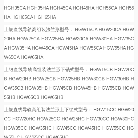
HGH35CA HGH35HA HGH45CA HGH45HA HGH55CA HGH55
HA HGH65CA HGH65HA
上银直线导轨高组装法兰形型号：
HGW15CA HGW20CA HGW
20HA HGW25CA HGW25HA HGW30CA HGW30HA HGW35C
A HGW35HA HGW45CA HGW45HA HGW55CA HGW55HA HG
W65CA HGW65HA
上银直线导轨高组装法兰形下锁式型号：
HGW15CB HGW20C
B HGW20HB HGW25CB HGW25HB HGW30CB HGW30HB H
GW35CB HGW35HB HGW45CB HGW45HB HGW55CB HGW
55HB HGW65CB HGW65HB
上银直线导轨高组装法兰形上下锁式型号：
HGW15CC HGW20
CC HGW20HC HGW25CC HGW25HC HGW30CC HGW30HC
HGW35CC HGW35HC HGW45CC HGW45HC HGW55CC HG
W55HC HGW65CC HGW65HC