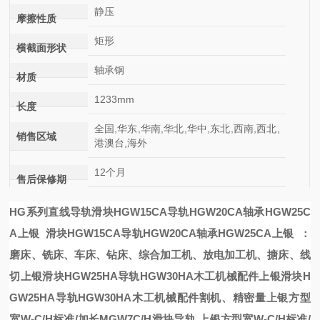
静压
摩擦性质
矩形
横截面形状
轴承钢
材质
1233mm
长度
全国,华东,华南,华北,华中,东北,西南,西北,
销售区域
港澳台,海外
12个月
售后保修期
HG系列直线导轨
滑块HGW15CA导轨HGW20CA轴承HGW25C
A上银
滑块HGW15CA导轨HGW20CA轴承HGW25CA上银
：
磨床、铣床、车床、钻床、综合加工机、放电加工机、搪床、线
切
上银滑块HGW25HA导轨HGW30HA木工机械配件
上银滑块H
GW25HA导轨HGW30HA木工机械配件
割机、精密量
上银方型
宽W-C/H标准/加长MGW7C/H滑块导轨
上银方型宽W-C/H标准/