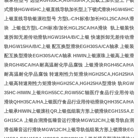
轴承
柱型号
选型RGH55CA,RGH55HA大负载上
加长型上下锁
式滑块HGW45HC上银直线导轨
加长型上下锁式滑块HGW45HC
上银直线导轨
银滚柱型号
方型L-C/H标准/加长HGL25CA/HA滑
块
上银低方型L-C/H标准/加长HGL25CA/HA滑块
轨
上银装
快
速拆卸无差传动滑轨HGW15HA/B/C上银
快速拆卸无差传动滑
轨HGW15HA/B/C上银
配互换型滑块EGH30SA/CA轴承
上银装
配互换型滑块EGH30SA/CA轴承
HIWIN上银滚珠
上银高
上银滑
块RGH45CA/HA耐高温耐化学品腐蚀
上银滑块RGH45CA/HA
耐高温耐化学品腐蚀
转速刚性力矩滑块HGH25CA,HGH25HA
上银高转速刚性力矩滑块HGH25CA,HGH25HA
型滑块
轨RGW
35HC-HIWIN上银
RGH55CC,RGW55C轴
医疗食品行业用传动
滑块QHH35CA/HA上银
医疗食品行业用传动滑块QHH35CA/HA
上银
承HIWIN上银滚柱
QR
上银低组装方形上锁滑块EGH15SA,E
GH15CA
上银
自润滑低噪音运行滑块MGW12C/H上银导轨
自润
滑低噪音运行滑块MGW12C/H上银导轨
低组装方形上锁滑块EG