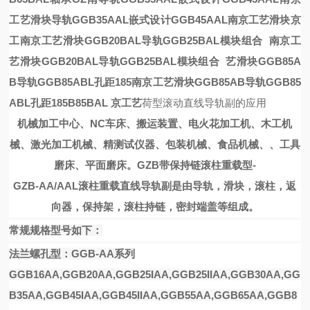
工艺滑块
导轨GGB35AAL嵌式设计GGB45AAL南京工艺滑块
京
工
南京工艺滑块GGB20BAL导轨GGB25BAL模块组合
南京工
艺滑块GGB20BAL导轨GGB25BAL模块组合
艺滑块GGB85A
B导轨GGB85ABL孔距185
南京工艺滑块GGB85AB导轨GGB85
ABL孔距185
B85BAL
京工艺
荷型滚动直线导轨副的应用
机械加工中心、
NC车床、搬运装置、电火花加工机、木工机
械、激光加工机械、精测试仪器、包装机械、食品机械、、工具
磨床、平面磨床。
GZB带保持链滚柱重载型-
GZB-AA/AAL滚柱重载直线导轨副是由导轨，滑块，滚柱，返
向器，保持架，滚柱持链，密封端盖等组成。
常规规格型号如下：
法兰螺孔型：GGB-AA系列
GGB16AA,GGB20AA,GGB25IAA,GGB25IIAA,GGB30AA,GG
B35AA,GGB45IAA,GGB45IIAA,GGB55AA,GGB65AA,GGB8