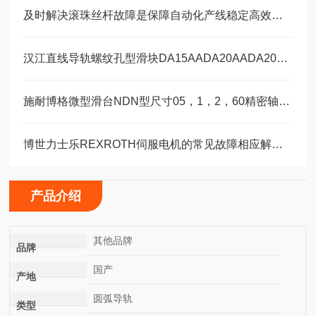
及时解决滚珠丝杆故障是保障自动化产线稳定高效的关键
汉江直线导轨螺纹孔型滑块DA15AADA20AADA20AAL
施耐博格微型滑台NDN型尺寸05，1，2，60精密轴承选型
博世力士乐REXROTH伺服电机的常见故障相应解决方法分享
产品介绍
其他品牌
品牌
国产
产地
圆弧导轨
类型