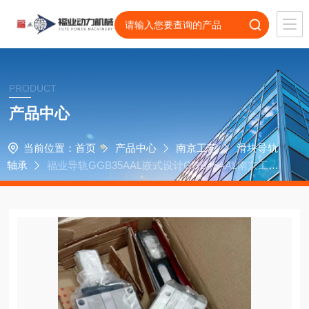
PRODUCT
产品中心
当前位置：
首页
产品中心
南京工艺
滑块导轨
轴承
福业导轨GGB35AAL嵌式设计GGB45AAL南京工艺
滑块