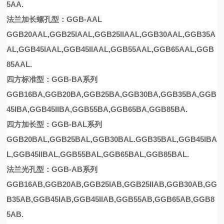
5AA.
法兰加长螺孔型：GGB-AAL
GGB20AAL,GGB25IAAL,GGB25IIAAL,GGB30AAL,GGB35A
AL,GGB45IAAL,GGB45IIAAL,GGB55AAL,GGB65AAL,GGB
85AAL.
四方标准型：GGB-BA系列
GGB16BA,GGB20BA,GGB25BA,GGB30BA,GGB35BA,GGB
45IBA,GGB45IIBA,GGB55BA,GGB65BA,GGB85BA.
四方加长型：GGB-BAL系列
GGB20BAL,GGB25BAL,GGB30BAL.GGB35BAL,GGB45IBA
L,GGB45IIBAL,GGB55BAL,GGB65BAL,GGB85BAL.
法兰光孔型：GGB-AB系列
GGB16AB,GGB20AB,GGB25IAB,GGB25IIAB,GGB30AB,GG
B35AB,GGB45IAB,GGB45IIAB,GGB55AB,GGB65AB,GGB8
5AB.