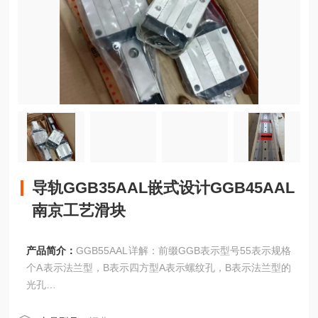
导轨GGB35AAL嵌式设计GGB45AAL
南京工艺滑块
产品简介：
GGB55AAL详解：前缀GGB表示型号55表示规格
个A表示法兰型，B表示四方型A表示螺纹孔，B表示法兰型的
光孔
L表示滑块加长常规规格型号如下法兰螺孔GGB16AA,GGB2