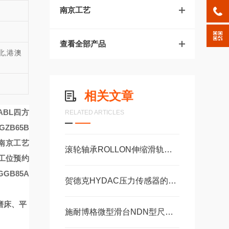
南京工艺
查看全部产品
北,港澳
相关文章
/ABL四方
RELATED ARTICLES
ZB65B
南京工艺
滚轮轴承ROLLON伸缩滑轨传动配件GUDEL齿条导轨福业选购
双工位预约
GB85A
贺德克HYDAC压力传感器的常见故障相应解决方法分享
磨床、平
施耐博格微型滑台NDN型尺寸05，1，2，60精密轴承选型