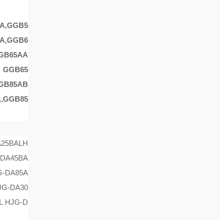
A
,
GGB5
A
,
GGB6
GB65AA
，
GGB65
GB85AB
L
,
GGB85
A25BAL
H
-DA45BA
G-DA85A
JG-DA30
L HJG-D