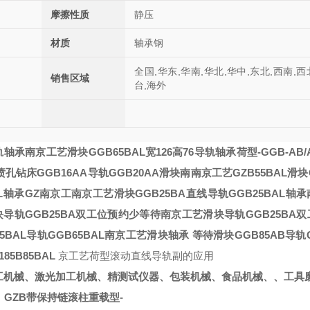
摩擦性质
静压
材质
轴承钢
全国,华东,华南,华北,华中,东北,西南,西
销售区域
台,海外
轨轴承
南京工艺滑块GGB65BAL宽126高76导轨轴承
荷型
-
GGB-AB
喷孔钻床GGB16AA导轨GGB20AA滑块南
南京工艺GZB55BAL滑块G
L轴承GZ
南京工
南京工艺滑块GGB25BA直线导轨GGB25BAL轴承
导轨GGB25BA双工位预约少等待
南京工艺滑块导轨GGB25BA
55BAL导轨GGB65BAL南京工艺滑块轴承
等待
滑块GGB85AB导轨G
85
B85BAL
京工艺荷型滚动直线导轨副的应用
工机械、激光加工机械、精测试仪器、包装机械、食品机械、、工具
。
GZB带保持链滚柱重载型-