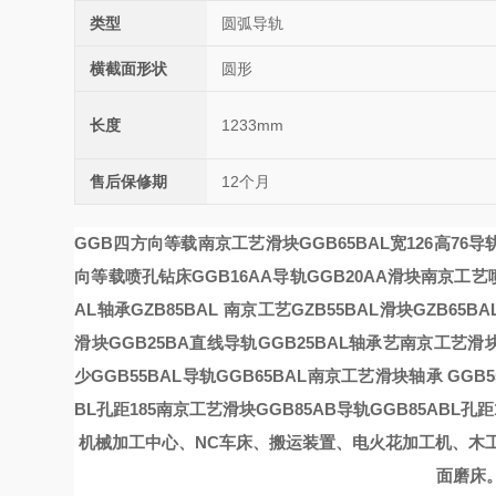
类型
圆弧导轨
横截面形状
圆形
长度
1233mm
售后保修期
12个月
GGB四方向等载
南京工艺滑块GGB65BAL宽126高76导
向等载
喷孔钻床GGB16AA导轨GGB20AA滑块南京工艺
AL轴承GZB85BAL
南京工艺GZB55BAL滑块GZB65BA
滑块GGB25BA直线导轨GGB25BAL轴承
艺
南京工艺滑块
少
GGB55BAL导轨GGB65BAL南京工艺滑块轴承
GGB
BL孔距185
南京工艺滑块GGB85AB导轨GGB85ABL孔距1
机械加工中心、
NC车床、搬运装置、电火花加工机、木
面磨床