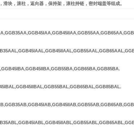
导轨，滑块，滚柱，返向器，保持架，滚柱持链，密封端盖等组成。
A,GGB35AA,GGB45IAA,GGB45IIAA,GGB55AA,GGB65AA,GGB
B35AAL,GGB45IAAL,GGB45IIAAL,GGB55AAL,GGB65AAL,GGB
GGB45IBA,GGB45IIBA,GGB55BA,GGB65BA,GGB85BA.
5IBAL,GGB45IIBAL,GGB55BAL,GGB65BAL,GGB85BAL.
B,GGB35AB,GGB45IAB,GGB45IIAB,GGB55AB,GGB65AB,GGB
B35ABL,GGB45IABL,GGB45IIABL,GGB55ABL,GGB65ABL,GGB