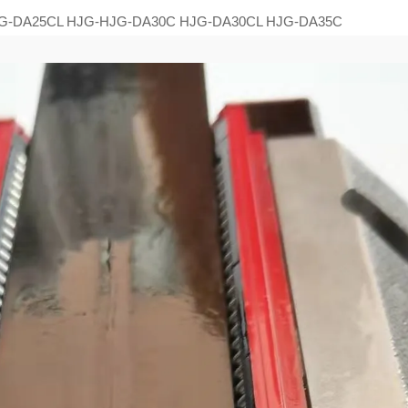
G-DA25CL HJG-HJG-DA30C HJG-DA30CL HJG-DA35C