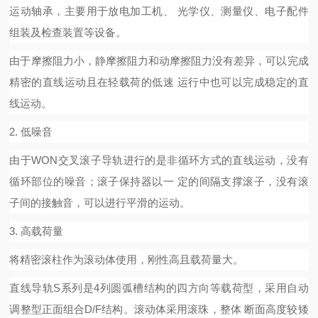
运动轴承，主要用于放电加工机、
光学仪、测量仪、电子配件
组装及检查装置等设备。
由于摩擦阻力小，静摩擦阻力和动摩擦阻力没有差异，可以完成
精密的直线运动且在轻载荷的低速
运行中也可以完成稳定的直
线运动。
2.
低噪音
由于
WON
交叉滚子导轨进行的是非循环方式的直线运动，没有
循环部位的噪音；滚子保持器以一
定的间隔支撑滚子，没有滚
子间的接触音，可以进行平滑的运动。
3.
高载荷量
将精密滚柱作为滚动体使用，刚性高且载荷量大。
直线导轨
S
系列是
4
列圆弧槽结构的四方向等载荷型，采用自动
调整型正面组合
D/F
结构。滚动体采用滚珠，整体
断面高度较矮