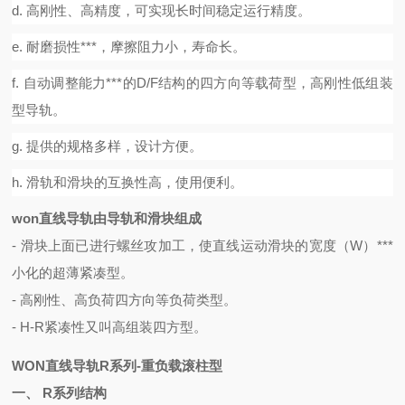
d.
高刚性、高精度，可实现长时间稳定运行精度。
e.
耐磨损性
***，摩擦阻力小，寿命长。
f.
自动调整能力
***的
D/F
结构的四方向等载荷型，高刚性低组装
型导轨。
g.
提供的规格多样，设计方便。
h.
滑轨和滑块的互换性高，使用便利。
won
直线导轨由
导轨和滑块
组成
-
滑块上面已进行螺丝攻加工，使直线运动滑块的宽度（
W
）
***
小化的超薄紧凑型。
-
高刚性、高负荷四方向等负荷类型。
- H-R
紧凑性又叫高组装四方型。
WON
直线导轨
R
系列
-
重负载滚柱型
一、
R
系列结构