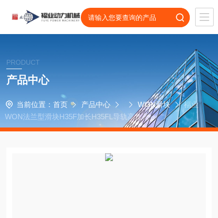
PRODUCT
产品中心
当前位置：
首页
产品中心
WON滑块
福业
WON法兰型滑块H35F加长H35FL导轨高负荷