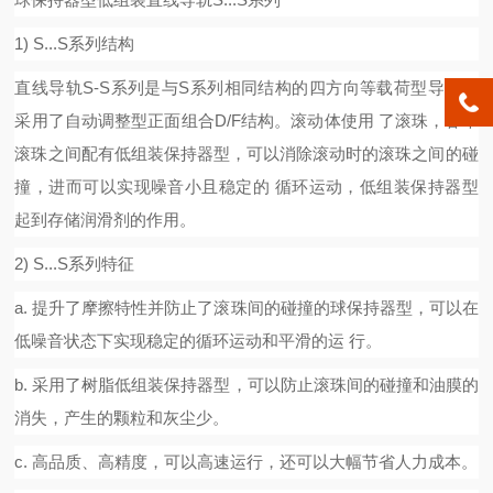
1) S...S
系列结构
直线导轨
S-S
系列是与
S
系列相同结构的四方向等载荷型导轨，
采用了自动调整型正面组合
D/F
结构。滚动体使用
了滚珠，各个
滚珠之间配有低组装保持器型，可以消除滚动时的滚珠之间的碰
撞，进而可以实现噪音小且稳定的
循环运动，低组装保持器型
起到存储润滑剂的作用。
2) S...S
系列特征
a.
提升了摩擦特性并防止了滚珠间的碰撞的球保持器型，可以在
低噪音状态下实现稳定的循环运动和平滑的运
行。
b.
采用了树脂低组装保持器型，可以防止滚珠间的碰撞和油膜的
消失，产生的颗粒和灰尘少。
c.
高品质、高精度，可以高速运行，还可以大幅节省人力成本。