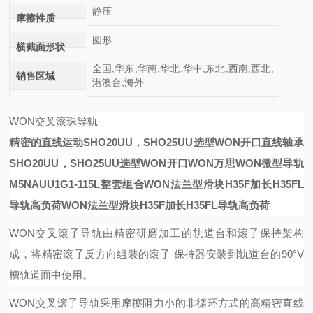
静压
摩擦性质
圆形
横截面形状
全国,华东,华南,华北,华中,东北,西南,西北,
销售区域
港澳台,海外
WON交叉滚珠导轨
精密的直线运动SHO20UU，SHO25UU选型WON开口直线轴承
SHO20UU，SHO25UU选型WON开口
WON万思
WON微型导轨
M5NAUU1G1-115L整套组合
WON法兰型滑块H35F加长H35FL
导轨高负荷
WON法兰型滑块H35F加长H35FL导轨高负荷
WON
交叉滚子导轨由精密研磨加工的轨道台和滚子保持架构
成，将精密滚子反方向组装的滚子
保持器安装到轨道台的
90°V
槽轨道面中使用。
WON
交叉滚子导轨采用摩擦阻力小的非循环方式的高精密直线