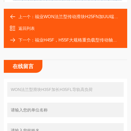
福业WON法兰型传动滑块H25FN加UU端盖密封有货
上一个：
返回列表
福业H45F，H55F大规格重负载型传动轴承WON滑块
下一个：
在线留言