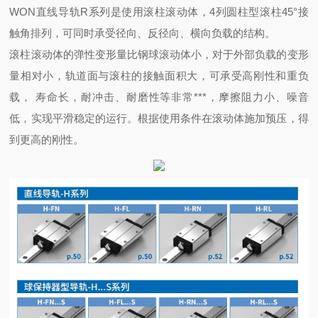
WON
直线导轨
R
系列是使用滚柱滚动体，
4
列圆柱型滚柱
45°
接
触角排列，可同时承受径向、反径向、横向负载的结构。
滚柱滚动体的弹性变形量比钢球滚动体小，对于外部负载的变形
量相对小，轨道面与滚柱的接触面积大，可承受高刚性和重负
载，
寿命长，耐冲击、耐磨性等非常
***
，摩擦阻力小、噪音
低，实现平滑稳定的运行。根据使用条件在滚动体施加预压，得
到更高的刚性。