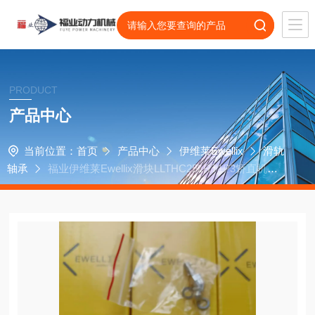
PRODUCT
产品中心
当前位置：
首页
产品中心
伊维莱Ewellix
滑轨
轴承
福业伊维莱Ewellix滑块LLTHC25LRT1P3矫直机轴
承