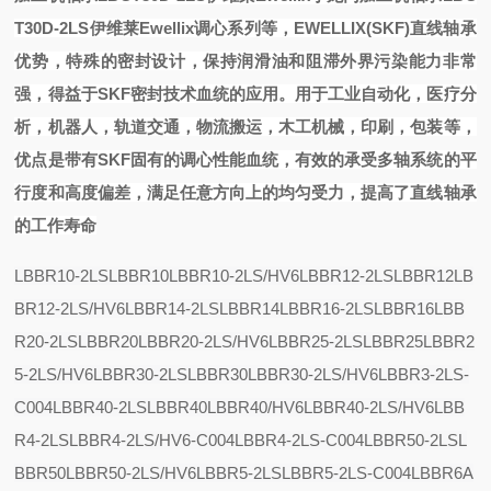
T30D-2LS伊维莱Ewellix
调心系列等，EWELLIX(SKF)直线轴承
优势，特殊的密封设计，保持润滑油和阻滞外界污染能力非常
强，得益于SKF密封技术血统的应用。用于工业自动化，医疗分
析，机器人，轨道交通，物流搬运，木工
机械，印刷，包装等，
优点是带有SKF固有的调心性能血统，有效的承受多轴系统的平
行度和高度偏差，满足任意方向上的均匀受力，提高了直线轴承
的工作寿命
LBBR10-2LS
LBBR10
LBBR10-2LS/HV6
LBBR12-2LS
LBBR12
LB
BR12-2LS/HV6
LBBR14-2LS
LBBR14
LBBR16-2LS
LBBR16
LBB
R20-2LS
LBBR20
LBBR20-2LS/HV6
LBBR25-2LS
LBBR25
LBBR2
5-2LS/HV6
LBBR30-2LS
LBBR30
LBBR30-2LS/HV6
LBBR3-2LS-
C004
LBBR40-2LS
LBBR40
LBBR40/HV6
LBBR40-2LS/HV6
LBB
R4-2LS
LBBR4-2LS/HV6-C004
LBBR4-2LS-C004
LBBR50-2LS
L
BBR50
LBBR50-2LS/HV6
LBBR5-2LS
LBBR5-2LS-C004
LBBR6A