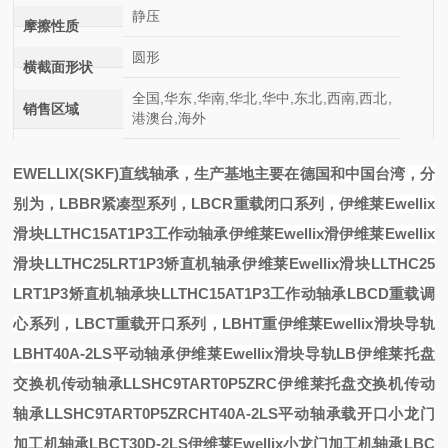
静压
摩擦性质
圆形
横截面形状
全国,华东,华南,华北,华中,东北,西南,西北,
销售区域
港澳台,海外
EWELLIX(SKF)直线轴承，生产基地主要在德国和中国台湾，分
别为，LBBR紧凑型系列，LBCR重载闭口系列，
伊维莱Ewellix
滑块LLTHC15AT1P3工作动轴承
伊维莱Ewellix滑
伊维莱Ewellix
滑块LLTHC25LRT1P3矫直机轴承
伊维莱Ewellix滑块LLTHC25
LRT1P3矫直机轴承
块LLTHC15AT1P3工作动轴承
LBCD重载调
心系列，LBCT重载开口系列，LBHT重
伊维莱Ewellix滑块导轨
LBHT40A-2LS平动轴承
伊维莱Ewellix滑块导轨LB
伊维莱托盘
交换机传动轴承LLSHC9TART0P5ZRC
伊维莱托盘交换机传动
轴承LLSHC9TART0P5ZRC
HT40A-2LS平动轴承
载开口
小龙门
加工机轴承LBCT30D-2LS伊维莱Ewellix
小龙门加工机轴承LBC