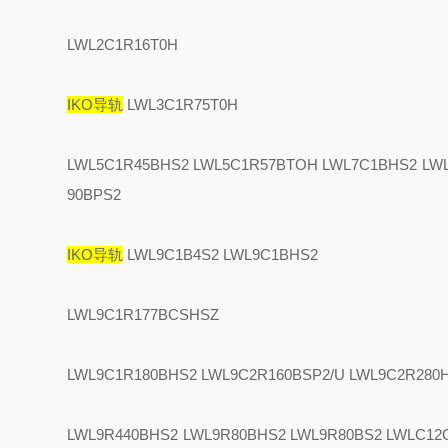
LWL2C1R16T0H
IKO导轨
LWL3C1R75T0H
LWL5C1R45BHS2 LWL5C1R57BTOH LWL7C1BHS2 LW
90BPS2
IKO导轨
LWL9C1B4S2 LWL9C1BHS2
LWL9C1R177BCSHSZ
LWL9C1R180BHS2 LWL9C2R160BSP2/U LWL9C2R280
LWL9R440BHS2 LWL9R80BHS2 LWL9R80BS2 LWLC12C1