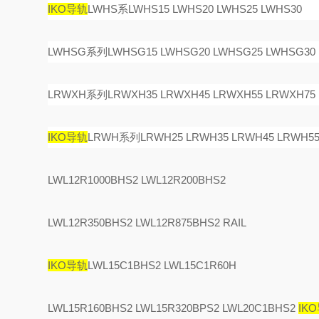
IKO导轨
LWHS系LWHS15 LWHS20 LWHS25 LWHS30
LWHSG系列LWHSG15 LWHSG20 LWHSG25 LWHSG30
LRWXH系列LRWXH35 LRWXH45 LRWXH55 LRWXH75
IKO导轨
LRWH系列LRWH25 LRWH35 LRWH45 LRWH55
LWL12R1000BHS2 LWL12R200BHS2
LWL12R350BHS2 LWL12R875BHS2 RAIL
IKO导轨
LWL15C1BHS2 LWL15C1R60H
LWL15R160BHS2 LWL15R320BPS2 LWL20C1BHS2
IK