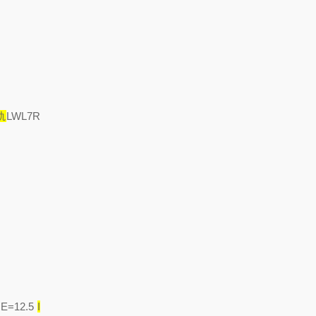
轨
LWL7R
 E=12.5
I