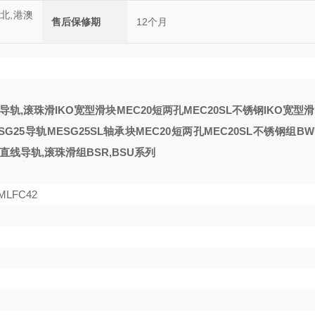
西北,港澳
售后保修期
12个月
线导轨,滚珠滑
IKO宽型滑块MEC20短两孔MEC20SL不锈钢
IKO宽型滑
G25导轨MESG25SL轴承
块MEC20短两孔MEC20SL不锈钢
组BW
O直线导轨,滚珠滑组BSR,BSU系列
MLFC42