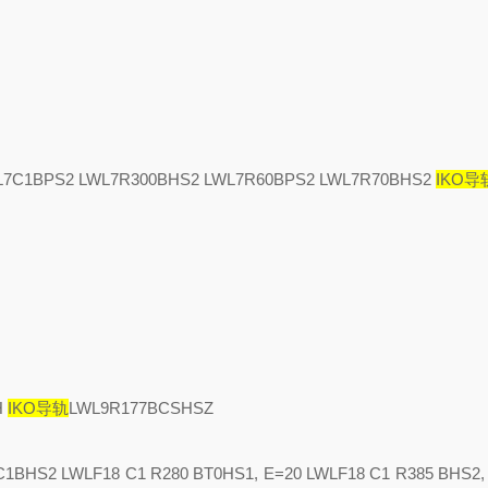
L7C1BPS2 LWL7R300BHS2 LWL7R60BPS2 LWL7R70BHS2
IKO导
H
IKO导轨
LWL9R177BCSHSZ
BHS2 LWLF18 C1 R280 BT0HS1, E=20 LWLF18 C1 R385 BHS2,