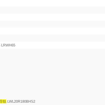
 LRWH65
O导轨
LWL20R180BHS2