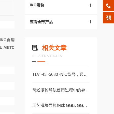
IKO滑轨
查看全部产品
IKO自润
相关文章
U,METC
RELATED ARTICLES
TLV -43 -5680 -NIC型号，尺寸，长度CS -28 -100 -2RS -B -NIC 。
简述滚轮导轨使用过程中的异常信号解决方法
工艺滑块导轨钢球 GGB, GGC, GGD滚柱GZBGZD, GZV，GGBC/GZBC