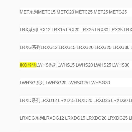
MET系列METC15 METC20 METC25 MET25 METG25
LRX系列LRX12 LRX15 LRX20 LRX25 LRX30 LRX35 LRX
LRXG系列LRXG12 LRXG15 LRXG20 LRXG25 LRXG30 
IKO导轨
LWHS系列LWHS15 LWHS20 LWHS25 LWHS30
LWHSG系列 LWHSG20 LWHSG25 LWHSG30
LRXD系列LRXD12 LRXD15 LRXD20 LRXD25 LRXD30 L
LRXDG系列LRXDG12 LRXDG15 LRXDG20 LRXDG25 L