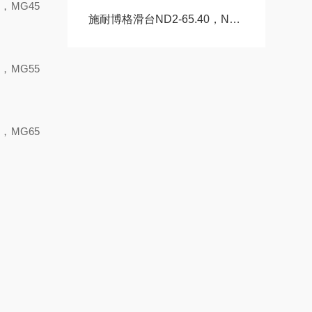
，
MG
4
5
施耐博格滑台ND2-65.40，ND2-80.50按需求定制不同模具
，
MG
5
5
，
MG
6
5