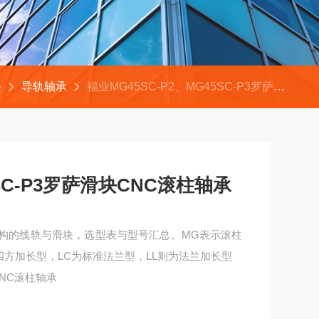
块
导轨轴承
福业MG45SC-P2、MG45SC-P3罗萨滑块CNC滚柱轴承
5SC-P3罗萨滑块CNC滚柱轴承
结构的线轨与滑块，选型表与型号汇总。MG表示滚柱
四方加长型，LC为标准法兰型，LL则为法兰加长型
块CNC滚柱轴承