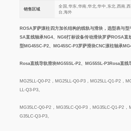
全国,华东,华南,华北,华中,东北,西南,
销售区域
台,海外
ROSA
罗萨滚柱四方加长结构的线轨与滑块，选型表与型
SA直线轴承NG4、NG6打标设备传动滑块罗萨
ROSA直
型
MG45SC-P2、MG45SC-P3罗萨滑块CNC滚柱轴承
MG
Rosa直线导轨滑块MG55SL-P2、MG55SL-P3
Rosa直线
MG25LL-Q0-P2
，
MG25LL-Q0-P3
，
MG25LL-Q1-P2
，
MG
LL-Q3-P3
。
MG35L
C
-Q0-P2
，
MG35L
C
-Q0-P3
，
MG35L
C
-Q1-P2
，
G35L
C
-Q3-P3
。