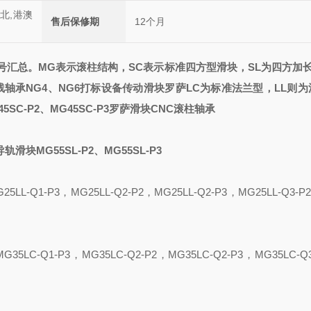
西北,港澳
售后保修期
12个月
号汇总
。
MG表示滚柱结构，SC表示标准四方型滑块，SL为四方加
线轴承NG4、NG6打标设备传动滑块罗萨
LC为标准法兰型，
LL
则为
45SC-P2、MG45SC-P3罗萨滑块CNC滚柱轴承
导轨滑块MG55SL-P2、MG55SL-P3
25LL-Q1-P3
，
MG25LL-Q2-P2
，
MG25LL-Q2-P3
，
MG25LL-Q3-P2
MG35L
C
-Q1-P3
，
MG35L
C
-Q2-P2
，
MG35L
C
-Q2-P3
，
MG35L
C
-Q