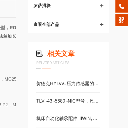
罗萨滑块
查看全部产品
长型，
RO
法兰加长
相关文章
RELATED ARTICLES
，
MG25
贺德克HYDAC压力传感器的常见故障相应解决方法分享
TLV -43 -5680 -NIC型号，尺寸，长度CS -28 -100 -2RS -B -NIC 。
3-P2
，
M
机床自动化轴承配件HIWIN, ABBA, AMT, PMI, TBI滑块导轨丝杠