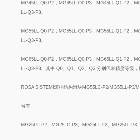
MG
4
5LL-Q0-P2
，
MG
4
5LL-Q0-P3
，
MG
4
5LL-Q1-P2
，
M
LL-Q3-P3
。
MG
5
5LL-Q0-P2
，
MG
5
5LL-Q0-P3
，
MG
5
5LL-Q1-P2
，
M
LL-Q3-P3
。
MG
6
5LL-Q0-P2
，
MG
6
5LL-Q0-P3
，
MG
6
5LL-Q1-P2
，
M
LL-Q3-P3
。
其中
Q0
、
Q1
、
Q2
、
Q3
分别代表精度等级，
ROSA SISTEMI
滚柱结构滑块
MG55LC-P2/MG55LL-P3/M
号有
MG25LC-P2
、
MG25LC-P3
、
MG25LL-P2
、
MG25LL-P3