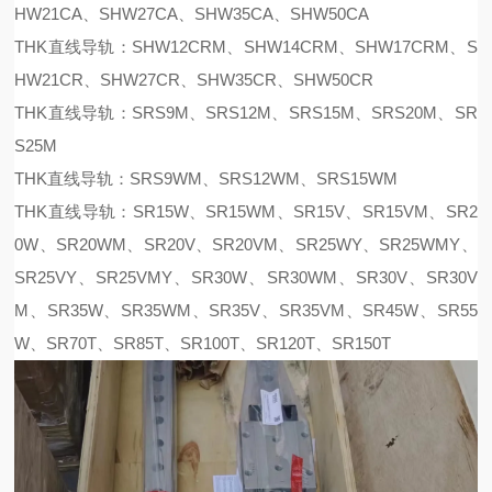
HW21CA、SHW27CA、SHW35CA、SHW50CA
THK直线导轨：SHW12CRM、SHW14CRM、SHW17CRM、S
HW21CR、SHW27CR、SHW35CR、SHW50CR
THK直线导轨：SRS9M、SRS12M、SRS15M、SRS20M、SR
S25M
THK直线导轨：SRS9WM、SRS12WM、SRS15WM
THK直线导轨：SR15W、SR15WM、SR15V、SR15VM、SR2
0W、SR20WM、SR20V、SR20VM、SR25WY、SR25WMY、
SR25VY、SR25VMY、SR30W、SR30WM、SR30V、SR30V
M、SR35W、SR35WM、SR35V、SR35VM、SR45W、SR55
W、SR70T、SR85T、SR100T、SR120T、SR150T