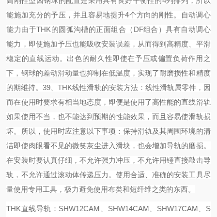
高刚性型
因钢球的配置是采用具有良好平衡性的
4列排列，所以
能施加充分的予压，并且容易地提升4个方向的刚性。
自动调心
能力
由于
THK的圆弧沟槽的正面组合（DF组合）具有自动调心
能力，即使施加予压也能吸收安装误差，从而得到高精度、平滑
稳定的直线运动。
出色的耐久性
即使在予压或偏置负荷作用之
下，钢球的差动滑动量也抑制在低温度，实现了耐磨损性和精度
的期维持。
39
、
THK线性滑轨的安装方法：
线性滑轨属零件，因
而在使用时要求有相当地态度，即便是使用了高性能的直线滑轨
如果使用不当，也不能达到预期的性能效果，而且容易使滑轨损
坏。所以，使用时应注意以下事项：
保持滑轨及其周围环境的清
洁即使肉眼看不见的微笑灰尘进入滑块，也会增加导轨的磨损。
在安装时要认真仔细，不允许强力冲压，不允许用锤直接敲击导
轨，不允许通过滚动体传递压力。
使用合适、准确的安装工具尽
量使用专用工具，极力避免使用布类和短纤维之类的东西。
THK直线导轨：SHW12CAM、SHW14CAM、SHW17CAM、S