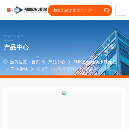
PRODUCT
产品中心
当前位置：
首页
产品中心
THK直线导轨滚珠丝杠
THK滑块
福业THK传动零部件HRW17CA滑块HRW1
7自动化配件