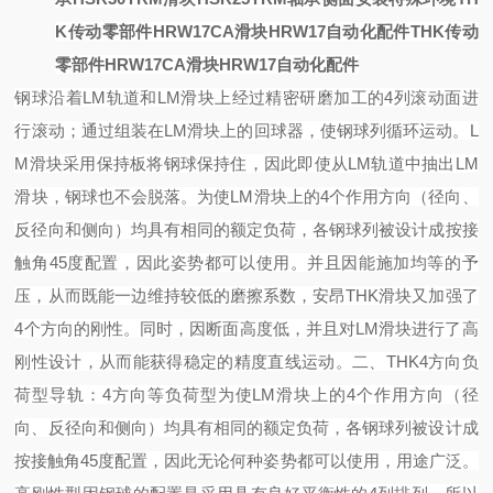
K传动零部件HRW17CA滑块HRW17自动化配件
THK传动
零部件HRW17CA滑块HRW17自动化配件
钢球沿着
LM轨道和LM滑块上经过精密研磨加工的4列滚动面进
行滚动；通过组装在LM滑块上的回球器，使钢球列循环运动。
L
M滑块采用保持板将钢球保持住，因此即使从LM轨道中抽出LM
滑块，钢球也不会脱落。
为使
LM滑块上的4个作用方向（径向、
反径向和侧向）均具有相同的额定负荷，各钢球列被设计成按接
触角45度配置，因此姿势都可以使用。并且因能施加均等的予
压，从而既能一边维持较低的磨擦系数，安昂THK滑块又加强了
4个方向的刚性。同时，因断面高度低，并且对LM滑块进行了高
刚性设计，从而能获得稳定的精度直线运动。
二、
THK4方向负
荷型导轨：
4方向等负荷型
为使
LM滑块上的4个作用方向（径
向、反径向和侧向）均具有相同的额定负荷，各钢球列被设计成
按接触角45度配置，因此无论何种姿势都可以使用，用途广泛。