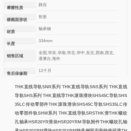
静压
摩擦性质
矩形
横截面形状
轴承钢
材质
334mm
长度
全国,华东,华南,华北,华中,东北,西南,西北,
销售区域
港澳台,海外
12个月
售后保修期
THK直线导轨SNR系列 THK直线导轨SNS系列 THK直线
导轨SHS系列 THK直线导
THK滚珠滑块SHS45C导轨SHS
35LC传动零部件
THK滚珠滑块SHS45C导轨SHS35LC传
动零部件
轨SHW系列 THK直线导轨SRS
THK滑
THK螺纹
孔轴承HSR20YR滑块HSR20YRM导轨附件
THK螺纹孔轴
承
HSR30YRM滑块HSR25YRM轴承侧面安装特殊环境
TH