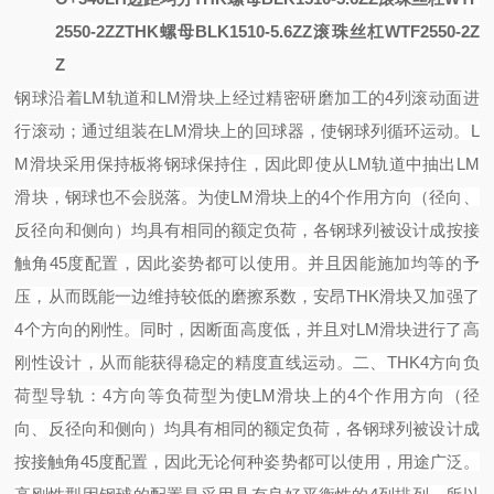
2550-2ZZ
THK螺母BLK1510-5.6ZZ滚珠丝杠WTF2550-2Z
Z
钢球沿着
LM轨道和LM滑块上经过精密研磨加工的4列滚动面进
行滚动；通过组装在LM滑块上的回球器，使钢球列循环运动。
L
M滑块采用保持板将钢球保持住，因此即使从LM轨道中抽出LM
滑块，钢球也不会脱落。
为使
LM滑块上的4个作用方向（径向、
反径向和侧向）均具有相同的额定负荷，各钢球列被设计成按接
触角45度配置，因此姿势都可以使用。并且因能施加均等的予
压，从而既能一边维持较低的磨擦系数，安昂THK滑块又加强了
4个方向的刚性。同时，因断面高度低，并且对LM滑块进行了高
刚性设计，从而能获得稳定的精度直线运动。
二、
THK4方向负
荷型导轨：
4方向等负荷型
为使
LM滑块上的4个作用方向（径
向、反径向和侧向）均具有相同的额定负荷，各钢球列被设计成
按接触角45度配置，因此无论何种姿势都可以使用，用途广泛。