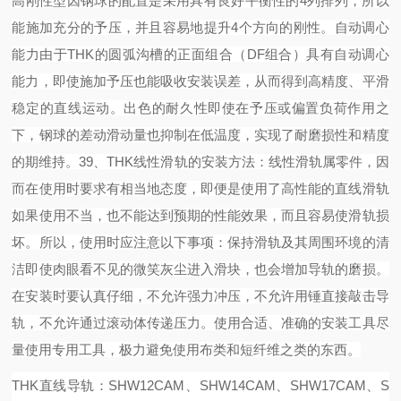
高刚性型
因钢球的配置是采用具有良好平衡性的
4列排列，所以
能施加充分的予压，并且容易地提升4个方向的刚性。
自动调心
能力
由于
THK的圆弧沟槽的正面组合（DF组合）具有自动调心
能力，即使施加予压也能吸收安装误差，从而得到高精度、平滑
稳定的直线运动。
出色的耐久性
即使在予压或偏置负荷作用之
下，钢球的差动滑动量也抑制在低温度，实现了耐磨损性和精度
的期维持。
39
、
THK线性滑轨的安装方法：
线性滑轨属零件，因
而在使用时要求有相当地态度，即便是使用了高性能的直线滑轨
如果使用不当，也不能达到预期的性能效果，而且容易使滑轨损
坏。所以，使用时应注意以下事项：
保持滑轨及其周围环境的清
洁即使肉眼看不见的微笑灰尘进入滑块，也会增加导轨的磨损。
在安装时要认真仔细，不允许强力冲压，不允许用锤直接敲击导
轨，不允许通过滚动体传递压力。
使用合适、准确的安装工具尽
量使用专用工具，极力避免使用布类和短纤维之类的东西。
THK直线导轨：SHW12CAM、SHW14CAM、SHW17CAM、S