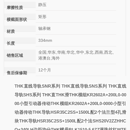
静压
摩擦性质
矩形
横截面形状
轴承钢
材质
334mm
长度
全国,华东,华南,华北,华中,东北,西南,西北,
销售区域
港澳台,海外
12个月
售后保修期
THK直线导轨SNR系列 THK直线导轨SNS系列 THK直线
导轨SHS系列 THK直
THK滑
THK模组KR2602A+200L0-00
00小型引动器传动
THK模组KR2602A+200L0-0000小型引
动器传动
THK导轨HSR35C2SS+1500L配2个法兰型4孔滑
块
THK导轨HSR35C2SS+1500L配2个法
SHS20V2ZZHHC
O+340LH边距均分
THK螺母BLK1510-5.6ZZ滚珠丝杠WTF