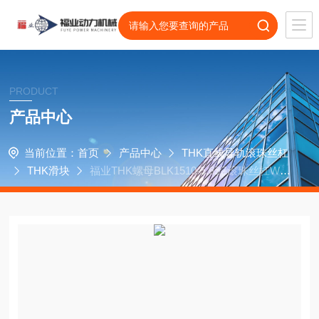
PRODUCT
产品中心
当前位置：
首页
产品中心
THK直线导轨滚珠丝杠
THK滑块
福业THK螺母BLK1510-5.6ZZ滚珠丝杠WT
F2550-2ZZ