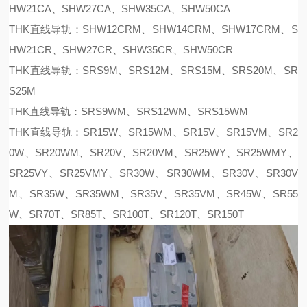
HW21CA、SHW27CA、SHW35CA、SHW50CA
THK直线导轨：SHW12CRM、SHW14CRM、SHW17CRM、S
HW21CR、SHW27CR、SHW35CR、SHW50CR
THK直线导轨：SRS9M、SRS12M、SRS15M、SRS20M、SR
S25M
THK直线导轨：SRS9WM、SRS12WM、SRS15WM
THK直线导轨：SR15W、SR15WM、SR15V、SR15VM、SR2
0W、SR20WM、SR20V、SR20VM、SR25WY、SR25WMY、
SR25VY、SR25VMY、SR30W、SR30WM、SR30V、SR30V
M、SR35W、SR35WM、SR35V、SR35VM、SR45W、SR55
W、SR70T、SR85T、SR100T、SR120T、SR150T