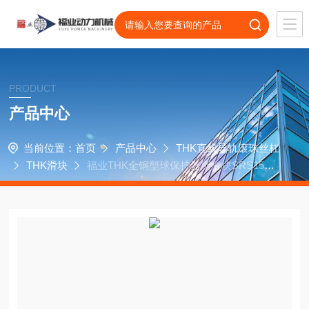
PRODUCT
产品中心
当前位置：
首页
产品中心
THK直线导轨滚珠丝杠
THK滑块
福业THK全钢型球保持器型滑块SRS15M
轴承SRS20M