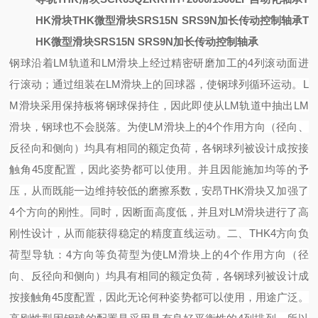
HK滑块
THK微型滑块SRS15N SRS9N加长传动控制轴承
T
HK微型滑块SRS15N SRS9N加长传动控制轴承
钢球沿着
LM轨道和LM滑块上经过精密研磨加工的4列滚动面进
行滚动；通过组装在LM滑块上的回球器，使钢球列循环运动。
L
M滑块采用保持板将钢球保持住，因此即使从LM轨道中抽出LM
滑块，钢球也不会脱落。
为使
LM滑块上的4个作用方向（径向、
反径向和侧向）均具有相同的额定负荷，各钢球列被设计成按接
触角45度配置，因此姿势都可以使用。并且因能施加均等的予
压，从而既能一边维持较低的磨擦系数，安昂THK滑块又加强了
4个方向的刚性。同时，因断面高度低，并且对LM滑块进行了高
刚性设计，从而能获得稳定的精度直线运动。
二、
THK4方向负
荷型导轨：
4方向等负荷型
为使
LM滑块上的4个作用方向（径
向、反径向和侧向）均具有相同的额定负荷，各钢球列被设计成
按接触角45度配置，因此无论何种姿势都可以使用，用途广泛。