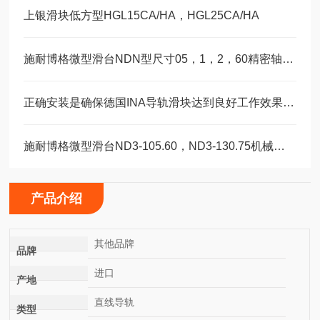
上银滑块低方型HGL15CA/HA，HGL25CA/HA
施耐博格微型滑台NDN型尺寸05，1，2，60精密轴承选型
正确安装是确保德国INA导轨滑块达到良好工作效果的关键
施耐博格微型滑台ND3-105.60，ND3-130.75机械装配轴承
产品介绍
其他品牌
品牌
进口
产地
直线导轨
类型