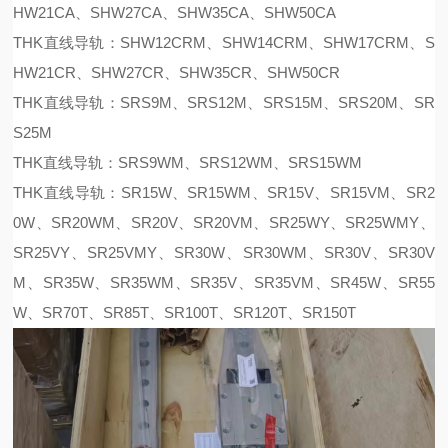
HW21CA、SHW27CA、SHW35CA、SHW50CA
THK直线导轨：SHW12CRM、SHW14CRM、SHW17CRM、S
HW21CR、SHW27CR、SHW35CR、SHW50CR
THK直线导轨：SRS9M、SRS12M、SRS15M、SRS20M、SR
S25M
THK直线导轨：SRS9WM、SRS12WM、SRS15WM
THK直线导轨：SR15W、SR15WM、SR15V、SR15VM、SR2
0W、SR20WM、SR20V、SR20VM、SR25WY、SR25WMY、
SR25VY、SR25VMY、SR30W、SR30WM、SR30V、SR30V
M、SR35W、SR35WM、SR35V、SR35VM、SR45W、SR55
W、SR70T、SR85T、SR100T、SR120T、SR150T