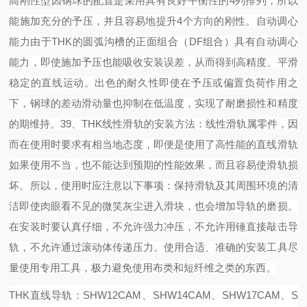
高刚性型
因钢球的配置是采用具有良好平衡性的
4列排列，所以
能施加充分的予压，并且容易地提升4个方向的刚性。
自动调心
能力
由于
THK的圆弧沟槽的正面组合（DF组合）具有自动调心
能力，即使施加予压也能吸收安装误差，从而得到高精度、平滑
稳定的直线运动。
出色的耐久性
即使在予压或偏置负荷作用之
下，钢球的差动滑动量也抑制在低温度，实现了耐磨损性和精度
的期维持。
39
、
THK线性滑轨的安装方法：
线性滑轨属零件，因
而在使用时要求有相当地态度，即便是使用了高性能的直线滑轨
如果使用不当，也不能达到预期的性能效果，而且容易使滑轨损
坏。所以，使用时应注意以下事项：
保持滑轨及其周围环境的清
洁即使肉眼看不见的微笑灰尘进入滑块，也会增加导轨的磨损。
在安装时要认真仔细，不允许强力冲压，不允许用锤直接敲击导
轨，不允许通过滚动体传递压力。
使用合适、准确的安装工具尽
量使用专用工具，极力避免使用布类和短纤维之类的东西。
THK直线导轨：SHW12CAM、SHW14CAM、SHW17CAM、S