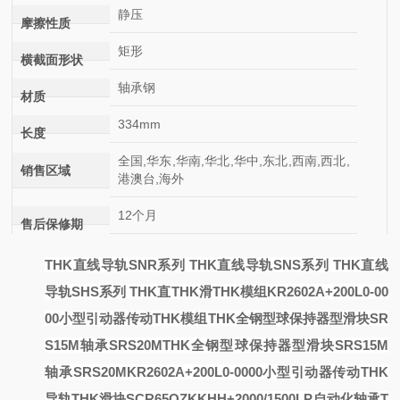
静压
摩擦性质
矩形
横截面形状
轴承钢
材质
334mm
长度
全国,华东,华南,华北,华中,东北,西南,西北,
销售区域
港澳台,海外
12个月
售后保修期
THK直线导轨SNR系列 THK直线导轨SNS系列 THK直线
导轨SHS系列 THK直
THK滑
THK模组KR2602A+200L0-00
00小型引动器传动
THK模组
THK全钢型球保持器型滑块SR
S15M轴承SRS20M
THK全钢型球保持器型滑块SRS15M
轴承SRS20M
KR2602A+200L0-0000小型引动器传动
THK
导轨
THK滑块SCR65QZKKHH+2000/1500LP自动化轴承
T