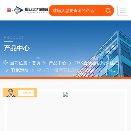
PRODUCT
产品中心
当前位置：
首页
产品中心
THK直线导轨滚珠丝杠
THK滑块
福业THK微型直线导轨SRS9WGM宽幅轨
道型SRS9WM