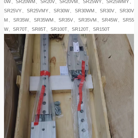
0W、SR20WM、SR20V、SR20VM、SR25WY、SR25WMY、
SR25VY、SR25VMY、SR30W、SR30WM、SR30V、SR30V
M、SR35W、SR35WM、SR35V、SR35VM、SR45W、SR55
W、SR70T、SR85T、SR100T、SR120T、SR150T