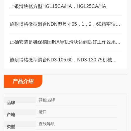
上银滑块低方型HGL15CA/HA，HGL25CA/HA
施耐博格微型滑台NDN型尺寸05，1，2，60精密轴承选型
正确安装是确保德国INA导轨滑块达到良好工作效果的关键
施耐博格微型滑台ND3-105.60，ND3-130.75机械装配轴承
产品介绍
其他品牌
品牌
进口
产地
直线导轨
类型