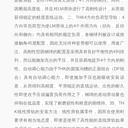
磨擦系数，安昂THK滑块又加强了4个方向的刚性。同时，
因断面高度低，并且对LM滑块进行了高刚性设计，从而能
获得稳定的精度直线运动。
二、
THK4方向负荷型导轨：
4
方向等负荷型
为使
LM滑块上的4个作用方向（径向、反径
向和侧向）均具有相同的额定负荷，各钢球列被设计成按
接触角45度配置，因此无论何种姿势都可以使用，用途广
泛。
高刚性型
因钢球的配置是采用具有良好平衡性的
4列排
列，所以能施加充分的予压，并且容易地提升4个方向的刚
性。
自动调心能力
由于
THK的圆弧沟槽的正面组合（DF组
合）具有自动调心能力，即使施加予压也能吸收安装误
差，从而得到高精度、平滑稳定的直线运动。
出色的耐久
性
即使在予压或偏置负荷作用之下，钢球的差动滑动量也
抑制在低温度，实现了耐磨损性和精度的期维持。
39
、
TH
K线性滑轨的安装方法：
线性滑轨属零件，因而在使用时
要求有相当地态度，即便是使用了高性能的直线滑轨如果