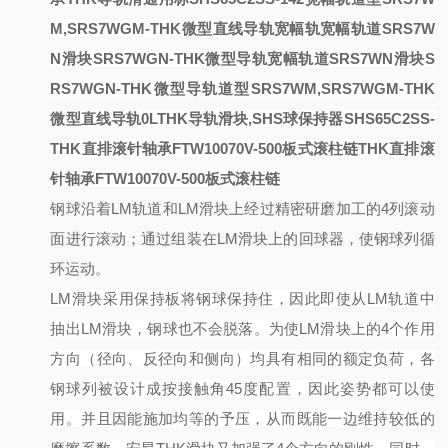
M,SRS7WGM-THK微型直线导轨
宽幅轨
宽幅轨道SRS7W
N滑块SRS7WGN-THK微型导轨
宽幅轨道SRS7WN滑块S
RS7WGN-THK微型导轨
道型SRS7WM,SRS7WGM-THK
微型直线导轨
0LTHK导轨滑块,SHS球保持器
SHS65C2SS-
THK直排滚针轴承FTW10070V-500板式滚柱链
THK直排滚
针轴承FTW10070V-500板式滚柱链
钢球沿着
LM轨道和LM滑块上经过精密研磨加工的4列滚动
面进行滚动；通过组装在LM滑块上的回球器，使钢球列循
环运动。
LM滑块采用保持板将钢球保持住，因此即使从LM轨道中
抽出LM滑块，钢球也不会脱落。
为使
LM滑块上的4个作用
方向（径向、反径向和侧向）均具有相同的额定负荷，各
钢球列被设计成按接触角45度配置，因此姿势都可以使
用。并且因能施加均等的予压，从而既能一边维持较低的