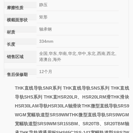
静压
摩擦性质
矩形
横截面形状
轴承钢
材质
334mm
长度
全国,华东,华南,华北,华中,东北,西南,西北,
销售区域
港澳台,海外
12个月
售后保修期
THK直线导轨SNR系列 THK直线导轨SNS系列 THK直线
导轨SHS系列 THK直
HSR20LR、HSR20LRM滑
THK滑块
HSR30LAM导轨HSR30LA轴
滑块
THK微型直线导轨SRS9
WGM宽幅轨道型SRS9WM
THK微型直线导轨SRS9WGM
宽幅轨道型SRS9WM
SR15SBM、SR20TB、SR20TBM轴
承THK导轨
滑
通用标
SHS65C2SS-142
宽幅轨道型SRS7W