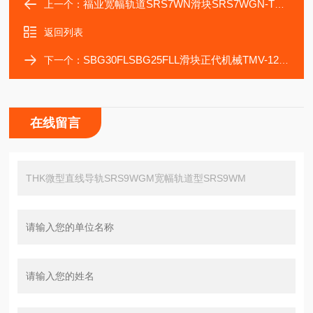
福业宽幅轨道SRS7WN滑块SRS7WGN-THK微型导轨
上一个：
返回列表
SBG30FLSBG25FLL滑块正代机械TMV-1272加工中机导轨
下一个：
在线留言