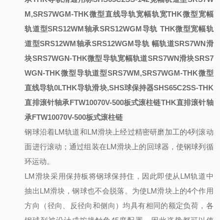
M,SRS7WGM-THK微型直线导轨
宽幅轨
宽
THK微型宽幅
轨道型SRS12WM轴承SRS12WGM导轨
THK微型宽幅轨
道型SRS12WM轴承SRS12WGM导轨
幅轨道SRS7WN滑
块SRS7WGN-THK微型导轨
宽幅轨道SRS7WN滑块SRS7
WGN-THK微型导轨
道型SRS7WM,SRS7WGM-THK微型
直线导轨
0LTHK导轨滑块,SHS球保持器
SHS65C2SS-
THK
直排滚针轴承FTW10070V-500板式滚柱链
THK直排滚针轴
承FTW10070V-500板式滚柱链
钢球沿着
LM轨道和LM滑块上经过精密研磨加工的4列滚动
面进行滚动；通过组装在LM滑块上的回球器，使钢球列循
环运动。
LM滑块采用保持板将钢球保持住，因此即使从LM轨道中
抽出LM滑块，钢球也不会脱落。
为使
LM滑块上的4个作用
方向（径向、反径向和侧向）均具有相同的额定负荷，各