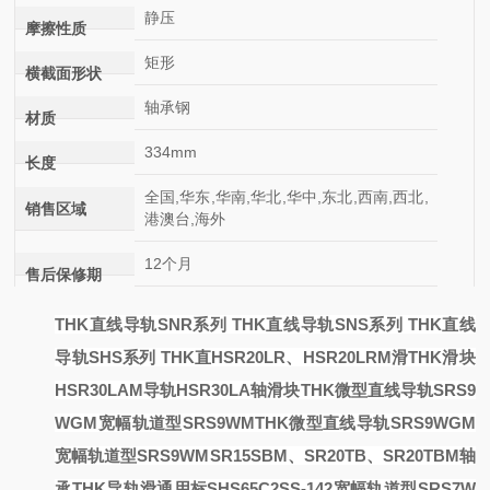
静压
摩擦性质
矩形
横截面形状
轴承钢
材质
334mm
长度
全国,华东,华南,华北,华中,东北,西南,西北,
销售区域
港澳台,海外
12个月
售后保修期
THK直线导轨SNR系列 THK直线导轨SNS系列 THK直线
导轨SHS系列 THK直
HSR20LR、HSR20LRM滑
THK滑块
HSR30LAM导轨HSR30LA轴
滑块
THK微型直线导轨SRS9
WGM宽幅轨道型SRS9WM
THK微型直线导轨SRS9WGM
宽幅轨道型SRS9WM
SR15SBM、SR20TB、SR20TBM轴
承THK导轨
滑
通用标
SHS65C2SS-142
宽幅轨道型SRS7W