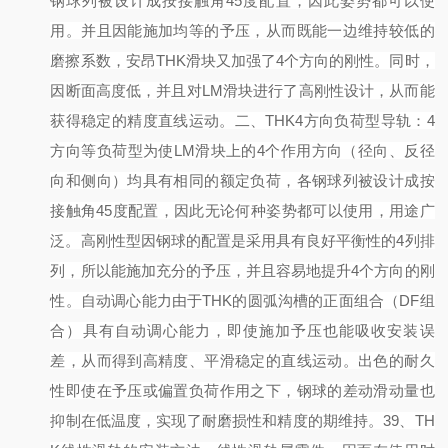
钢球列被设计成按接触角45度配置，因此姿势都可以使
用。并且因能施加均等的予压，从而既能一边维持较低的
磨擦系数，安昂THK滑块又加强了4个方向的刚性。同时，
因断面高度低，并且对LM滑块进行了高刚性设计，从而能
获得稳定的精度直线运动。
二、
THK4方向负荷型导轨：
4
方向等负荷型
为使
LM滑块上的4个作用方向（径向、反径
向和侧向）均具有相同的额定负荷，各钢球列被设计成按
接触角45度配置，因此无论何种姿势都可以使用，用途广
泛。
高刚性型
因钢球的配置是采用具有良好平衡性的
4列排
列，所以能施加充分的予压，并且容易地提升4个方向的刚
性。
自动调心能力
由于
THK的圆弧沟槽的正面组合（DF组
合）具有自动调心能力，即使施加予压也能吸收安装误
差，从而得到高精度、平滑稳定的直线运动。
出色的耐久
性
即使在予压或偏置负荷作用之下，钢球的差动滑动量也
抑制在低温度，实现了耐磨损性和精度的期维持。
39
、
TH