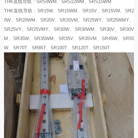
THK直线导轨：SRS9WM、SRS12WM、SRS15WM
THK直线导轨：SR15W、SR15WM、SR15V、SR15VM、SR2
0W、SR20WM、SR20V、SR20VM、SR25WY、SR25WMY、
SR25VY、SR25VMY、SR30W、SR30WM、SR30V、SR30V
M、SR35W、SR35WM、SR35V、SR35VM、SR45W、SR55
W、SR70T、SR85T、SR100T、SR120T、SR150T