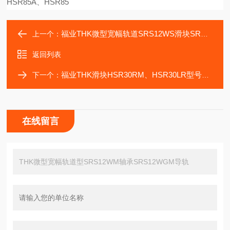
HSR85A、HSR85
福业THK微型宽幅轨道SRS12WS滑块SRS12WGS轴承
上一个：
返回列表
福业THK滑块HSR30RM、HSR30LR型号传动轴承
下一个：
在线留言