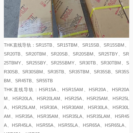
THK直线导轨：SR15TB、SR15TBM、SR15SB、SR15SBM、
SR20TB、SR20TBM、SR20SB、SR20SBM、SR25TBY、SR
25TBMY、SR25SBY、SR25SBMY、SR30TB、SR30TBM、S
R30SB、SR30SBM、SR35TB、SR35TBM、SR35SB、SR35S
BM、SR45TB、SR55TB
THK直线导轨：HSR15A、HSR15AM、HSR20A、HSR20A
M、HSR20LA、HSR20LAM、HSR25A、HSR25AM、HSR25L
A、HSR25LAM、HSR30A、HSR30AM、HSR30LA、HSR30L
AM、HSR35A、HSR35AM、HSR35LA、HSR35LAM、HSR45
A、HSR45LA、HSR55A、HSR55LA、HSR65A、HSR65LA、