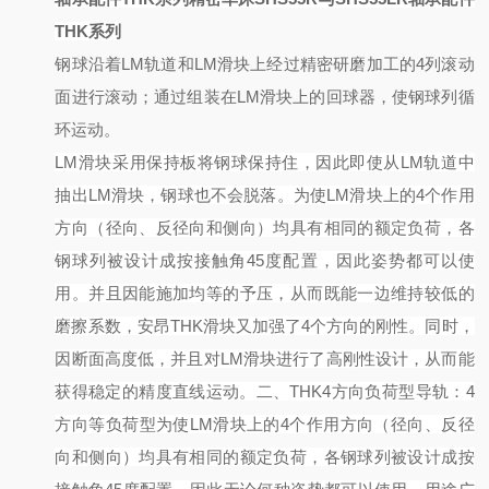
THK系列
钢球沿着
LM轨道和LM滑块上经过精密研磨加工的4列滚动
面进行滚动；通过组装在LM滑块上的回球器，使钢球列循
环运动。
LM滑块采用保持板将钢球保持住，因此即使从LM轨道中
抽出LM滑块，钢球也不会脱落。
为使
LM滑块上的4个作用
方向（径向、反径向和侧向）均具有相同的额定负荷，各
钢球列被设计成按接触角45度配置，因此姿势都可以使
用。并且因能施加均等的予压，从而既能一边维持较低的
磨擦系数，安昂THK滑块又加强了4个方向的刚性。同时，
因断面高度低，并且对LM滑块进行了高刚性设计，从而能
获得稳定的精度直线运动。
二、
THK4方向负荷型导轨：
4
方向等负荷型
为使
LM滑块上的4个作用方向（径向、反径
向和侧向）均具有相同的额定负荷，各钢球列被设计成按