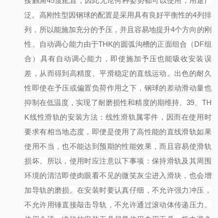
接触角45度配置，因此无论何种姿势都可以使用，用途广
泛。
高刚性型
因钢球的配置是采用具有良好平衡性的
4列排
列，所以能施加充分的予压，并且容易地提升4个方向的刚
性。
自动调心能力
由于
THK的圆弧沟槽的正面组合（DF组
合）具有自动调心能力，即使施加予压也能吸收安装误
差，从而得到高精度、平滑稳定的直线运动。
出色的耐久
性
即使在予压或偏置负荷作用之下，钢球的差动滑动量也
抑制在低温度，实现了耐磨损性和精度的期维持。
39
、
TH
K线性滑轨的安装方法：
线性滑轨属零件，因而在使用时
要求有相当地态度，即便是使用了高性能的直线滑轨如果
使用不当，也不能达到预期的性能效果，而且容易使滑轨
损坏。所以，使用时应注意以下事项：
保持滑轨及其周围
环境的清洁即使肉眼看不见的微笑灰尘进入滑块，也会增
加导轨的磨损。
在安装时要认真仔细，不允许强力冲压，
不允许用锤直接敲击导轨，不允许通过滚动体传递压力。