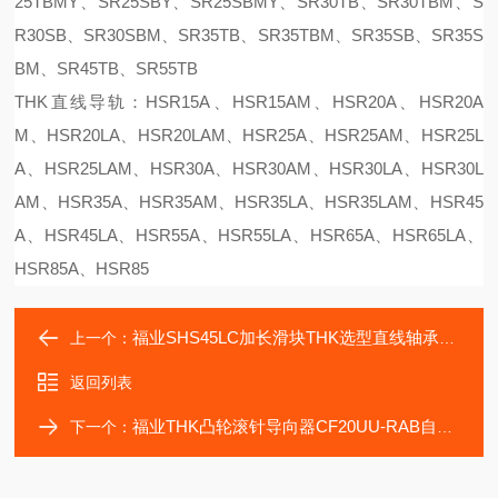
25TBMY、SR25SBY、SR25SBMY、SR30TB、SR30TBM、S
R30SB、SR30SBM、SR35TB、SR35TBM、SR35SB、SR35S
BM、SR45TB、SR55TB
THK直线导轨：HSR15A、HSR15AM、HSR20A、HSR20A
M、HSR20LA、HSR20LAM、HSR25A、HSR25AM、HSR25L
A、HSR25LAM、HSR30A、HSR30AM、HSR30LA、HSR30L
AM、HSR35A、HSR35AM、HSR35LA、HSR35LAM、HSR45
A、HSR45LA、HSR55A、HSR55LA、HSR65A、HSR65LA、
HSR85A、HSR85
福业SHS45LC加长滑块THK选型直线轴承导轨
上一个：
返回列表
福业THK凸轮滚针导向器CF20UU-RAB自动化配件
下一个：