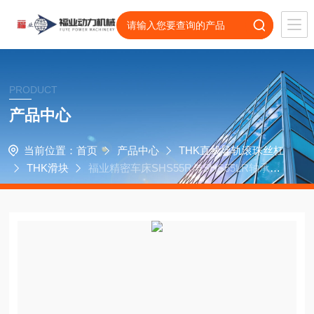
PRODUCT
产品中心
当前位置：
首页
产品中心
THK直线导轨滚珠丝杠
THK滑块
福业精密车床SHS55R与SHS55LR轴承配
件THK系列