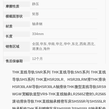
静压
摩擦性质
矩形
横截面形状
轴承钢
材质
334mm
长度
全国,华东,华南,华北,华中,东北,西南,西北,
销售区域
港澳台,海外
12个月
售后保修期
THK直线导轨SNR系列 THK直线导轨SNS系列 THK直线
导轨SHS系列 THK直
HSR20LR、HSR20LRM滑
THK滑块
HSR30LAM导轨HSR30LA轴
滑块
THK微型直线导轨SRS9
WGM宽幅轨道型
VR9-
THK直线轴承LR2565Z密封LR2565
滚动滑块导轨
THK直线轴承
精密车床SHS55R与SHS55LR
轴承配件THK系列
精密车床SHS55R与SHS55LR轴承配件