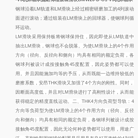
钢球沿着
LM轨道和LM滑块上经过精密研磨加工的4列滚动
面进行滚动；通过组装在LM滑块上的回球器，使钢球列循
环运动。
LM滑块采用保持板将钢球保持住，因此即使从LM轨道中
抽出LM滑块，钢球也不会脱落。
为使
LM滑块上的4个作用
方向（径向、反径向和侧向）均具有相同的额定负荷，各
钢球列被设计成按接触角45度配置，因此姿势都可以使
用。并且因能施加均等的予压，从而既能一边维持较低的
磨擦系数，安昂THK滑块又加强了4个方向的刚性。同时，
因断面高度低，并且对LM滑块进行了高刚性设计，从而能
获得稳定的精度直线运动。
二、
THK4方向负荷型导轨：
4
方向等负荷型
为使
LM滑块上的4个作用方向（径向、反径
向和侧向）均具有相同的额定负荷，各钢球列被设计成按
接触角45度配置，因此无论何种姿势都可以使用，用途广