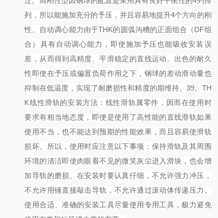
泛。
高刚性型
因钢球的配置是采用具有良好平衡性的
4列排
列，所以能施加充分的予压，并且容易地提升4个方向的刚
性。
自动调心能力
由于
THK的圆弧沟槽的正面组合（DF组
合）具有自动调心能力，即使施加予压也能吸收安装误
差，从而得到高精度、平滑稳定的直线运动。
出色的耐久
性
即使在予压或偏置负荷作用之下，钢球的差动滑动量也
抑制在低温度，实现了耐磨损性和精度的期维持。
39
、
TH
K线性滑轨的安装方法：
线性滑轨属零件，因而在使用时
要求有相当地态度，即便是使用了高性能的直线滑轨如果
使用不当，也不能达到预期的性能效果，而且容易使滑轨
损坏。所以，使用时应注意以下事项：
保持滑轨及其周围
环境的清洁即使肉眼看不见的微笑灰尘进入滑块，也会增
加导轨的磨损。
在安装时要认真仔细，不允许强力冲压，
不允许用锤直接敲击导轨，不允许通过滚动体传递压力。
使用合适、准确的安装工具尽量使用专用工具，极力避免