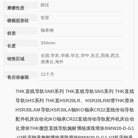
静压
摩擦性质
矩形
横截面形状
轴承钢
材质
334mm
长度
全国,华东,华南,华北,华中,东北,西南,西北,
销售区域
港澳台,海外
12个月
售后保修期
THK直线导轨SNR系列 THK直线导轨SNS系列 THK直线
导轨SHS系列 THK直
HSR20LR、HSR20LRM滑
THK滑块
HSR30LAM导轨HSR30LA轴
IKO轴承CR22直线传动导轨
配件机床自动化
IKO轴承CR22直线传动导轨配件机床自动
化
滑块
THK微型直线导轨
施耐博格滚珠滑块BMW20-D-G1
-V3机床轴承
施耐博格滚珠滑块BMW20-D-G1-V3机床轴承