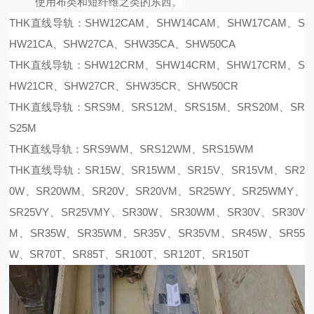
使用布类和短纤维之类的东西。
THK直线导轨：SHW12CAM、SHW14CAM、SHW17CAM、S
HW21CA、SHW27CA、SHW35CA、SHW50CA
THK直线导轨：SHW12CRM、SHW14CRM、SHW17CRM、S
HW21CR、SHW27CR、SHW35CR、SHW50CR
THK直线导轨：SRS9M、SRS12M、SRS15M、SRS20M、SR
S25M
THK直线导轨：SRS9WM、SRS12WM、SRS15WM
THK直线导轨：SR15W、SR15WM、SR15V、SR15VM、SR2
0W、SR20WM、SR20V、SR20VM、SR25WY、SR25WMY、
SR25VY、SR25VMY、SR30W、SR30WM、SR30V、SR30V
M、SR35W、SR35WM、SR35V、SR35VM、SR45W、SR55
W、SR70T、SR85T、SR100T、SR120T、SR150T