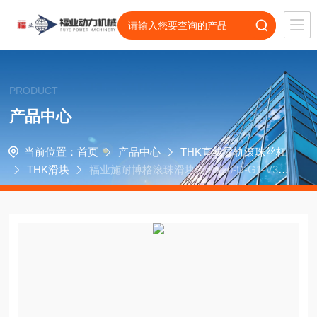
PRODUCT
产品中心
当前位置：
首页
产品中心
THK直线导轨滚珠丝杠
THK滑块
福业施耐博格滚珠滑块BMW20-D-G1-V3机
床轴承