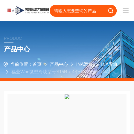
PRODUCT
产品中心
当前位置：
首页
产品中心
INA滑块
INA导轨
福业Won微型滑块型号S15R x 4个传动零部件INA