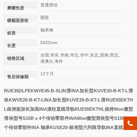
普通滑动
摩擦性质
圆形
横截面形状
轴承钢
材质
5432mm
长度
全国,华东,华南,华北,华中,东北,西南,西北,
销售区域
港澳台,海外
12个月
售后保修期
RUE35DLFE
KWVE45-B-SL
IN
滑
INA加长型KUVE20-B-KT-L滑
块KWVE20-B-KT-L
INA加长型KUVE20-B-KT-L滑
RUE55EKTH
L保持架加长加高INA滚柱直线导轨
RUE55EKTHL保持
Won微型
滑块型号S15R x 4个传动零部件INA
Won微型滑块型号S15R x 4
个传动零部件INA
轴承KUSE20-标准型六列珠导轨INA直线导轨