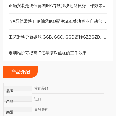
正确安装是确保德国INA导轨滑块达到良好工作效果的关键
INA导轨滑块THK轴承IKO配件SBC线轨福业自动化选型
工艺滑块导轨钢球 GGB, GGC, GGD滚柱GZBGZD, GZV，GGBC/GZBC
定期维护可提高IF亿孚滚珠丝杠的工作效率
产品介绍
其他品牌
品牌
进口
产地
直线导轨
类型