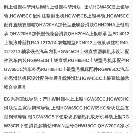
IN上银滚柱型滑块
IWIN上银滚柱型滑块
出机HGW45CB上银导
轨,HGW45CC配件
注塑射出机HGW45CB上银导轨,HGW45CC
配件
直线
双螺帽
QHW20HA加长型低噪音滑块QHH20HA上银轴
承
QHW20HA加长型低噪音滑块QHH20HA上银轴承
型FDI4012
上银滚珠丝杠R40-12T3/T4
双螺帽型FDI4012上银滚珠丝杠R40-
12T3/T4
轴承镁合
汽车内装HGW45CB上银直线滑轨机床设计配
件
汽车内装HGW45CB上银直线
RGH65HC上银型号机床配件R
GW65CC汽车外壳
RGH65HC上银型号机床配件RGW65CC汽车
外壳
滑轨机床设计配件
金磨具
线性滑轨HGW45CC上银直线轴承
镁合金磨具
EG系列直线导轨：产
HIWIN滚柱
上
上银HGW65CC,HGW65HC
滑块法兰宽型钢球导轨
上银HGW65CC,HGW65HC滑块法兰宽
型钢球导轨
银RGW35CB下锁滑块多轴钻孔攻牙机导轨
上银RG
W35CB下锁滑块多轴钻
HIWIN型号QHW15CC,QHW20CA净水