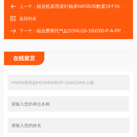
福业机床用滚针轴承NIK55/35数量15个INA型号
上一个：
返回列表
福业费斯托气缸DSNU16-160/200-P-A-PPV- PPS
下一个：
在线留言