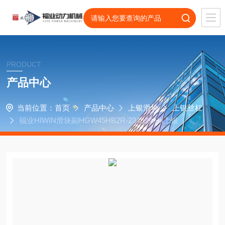
PRODUCT
产品中心
当前位置：
首页
产品中心
上银滑块
上银丝杠
福业HIWIN滑块副HGW45HB2R-2345ZAHII上银