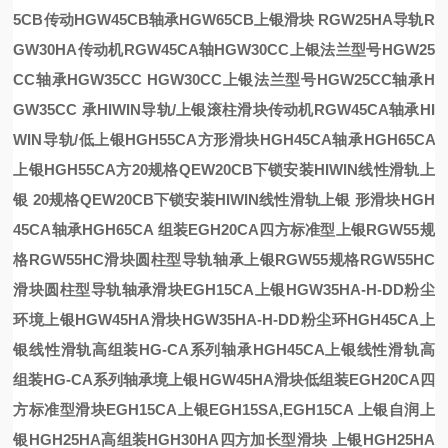
5CB传动HGW45CB轴承HGW65CB上银滑块
RGW25HA导轨R
GW30HA
传动机RGW45CA轴
HGW30CC上银法兰型号HGW25
CC轴承HGW35CC
HGW30CC上银法兰型号HGW25CC轴承H
GW35CC
承HIWIN导轨/上银滚柱滑块
传动机RGW45CA轴承HI
WIN导轨/
低
上银HGH55CA方形滑块HGH45CA轴承HGH65CA
上银HGH55CA方
20规格QEW20CB下锁安装HIWIN线性滑轨上
银
20规格QEW20CB下锁安装HIWIN线性滑轨上银
形滑块HGH
45CA轴承HGH65CA
组装EGH20CA四方标准型
上银RGW55规
格RGW55HC滑块圆柱型导轨轴承
上银RGW55规格RGW55HC
滑块圆柱型导轨轴承
滑块EGH15CA上银
HGW35HA-H-DD粉尘
环境上银HGW45HA滑块
HGW35HA-H-DD粉尘环
HGH45CA上
银线性滑轨高组装HG-CA系列轴承
HGH45CA上银线性滑轨高
组装HG-CA系列轴承
境上银HGW45HA滑块
低组装EGH20CA四
方标准型滑块EGH15CA上银
EGH15SA,EGH15CA
上银
自润
上
银HGH25HA高组装HGH30HA四方加长型滑块
上银HGH25HA