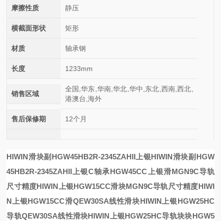
摩擦性质
静压
横截面形状
矩形
材质
轴承钢
长度
1233mm
全国,华东,华南,华北,华中,东北,西南,西北,
销售区域
港澳台,海外
售后保修期
12个月
HIWIN滑块副HGW45HB2R-2345ZAHII上银
HIWIN滑块副HGW
45HB2R-2345ZAHII上银
C轴承HGW45CC上银滑
MGN9C导轨
尺寸精度HIWIN上银HGW15CC滑块
MGN9C导轨尺寸精度HIWI
N上银HGW15CC滑
QEW30SA线性滑块HIWIN上银HGW25HC
导轨
QEW30SA线性滑块HIWIN上银HGW25HC导轨
块
块
HGW5