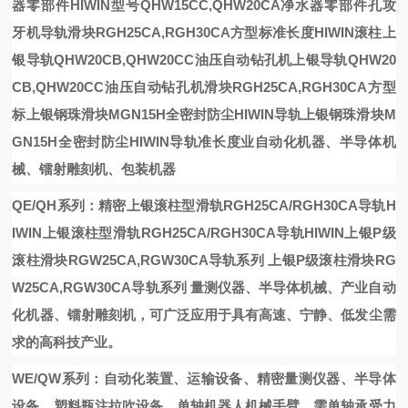
器零部件
HIWIN型号QHW15CC,QHW20CA净水器零部件
孔攻
牙机导轨
滑块RGH25CA,RGH30CA方型标准长度
HIWIN滚柱
上
银导轨QHW20CB,QHW20CC油压自动钻孔机
上银导轨QHW20
CB,QHW20CC油压自动钻孔机
滑块RGH25CA,RGH30CA方型
标
上银钢珠滑块MGN15H全密封防尘HIWIN导轨
上银钢珠滑块M
GN15H全密封防尘HIWIN导轨
准长度
业自动化机器、半导体机
械、镭射雕刻机、包装机器
QE/QH系列：精密
上银滚柱型滑轨RGH25CA/RGH30CA导轨H
IWIN
上银滚柱型滑轨RGH25CA/RGH30CA导轨HIWIN
上银P级
滚柱滑块RGW25CA,RGW30CA导轨系列
上银P级滚柱滑块RG
W25CA,RGW30CA导轨系列
量测仪器、半导体机械、产业自动
化机器、镭射雕刻机，可广泛应用于具有高速、宁静、低发尘需
求的高科技产业。
WE/QW系列：自动化装置、运输设备、精密量测仪器、半导体
设备、塑料瓶注拉吹设备、单轴机器人机械手臂、需单轴承受力