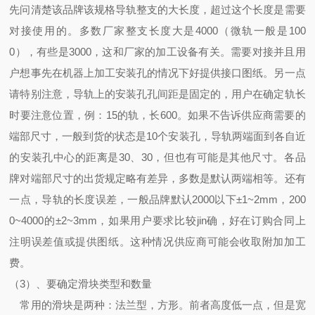
先问清楚该品牌该规格导轨整支的大长度，超过这个长度是需要
对接使用的。多数厂家整支长度大是4000（微轨一般是100
0），有些是3000，这和厂家的加工设备有关。需要对接并且用
户想事先在机器上加工安装孔的情况下好提供接口图纸。另一点
请特别注意，导轨上的安装孔孔间距是固定的，用户在确定轨长
时要注意位置，例：15的轨，长600。如果不告诉供应商需要的
端部尺寸，一般到货的状态是10个安装孔，导轨两端面到各自近
的安装孔中心的距离是30、30，但也有可能是其他尺寸。各品
牌对端部尺寸的出货规定略有差异，多数是默认两端相等。还有
一点，导轨的长度误差，一般品牌默认2000以下±1~2mm，200
0~4000的±2~3mm，如果用户要求比较jin确，好在订购合同上
注明误差值或提供图纸。这种情况供应商可能会收取附加加工
费。
（3）、要确定滑块类型和数量
常用的滑块是两种：法兰型，方形。前者高度低一点，但是宽