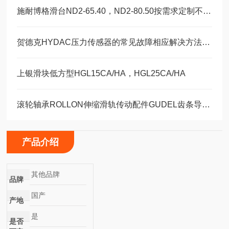
施耐博格滑台ND2-65.40，ND2-80.50按需求定制不同模具
贺德克HYDAC压力传感器的常见故障相应解决方法分享
上银滑块低方型HGL15CA/HA，HGL25CA/HA
滚轮轴承ROLLON伸缩滑轨传动配件GUDEL齿条导轨福业选购
产品介绍
其他品牌
品牌
国产
产地
是
是否