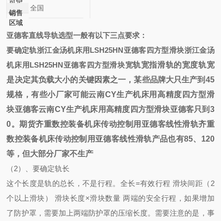
可定
全国
制
销售
区域
亚德客直线导轨选型一般有以下三点要求：
要确定轨
浙江金汤机床用LSH25HN亚德客四方型滑块
浙江金汤
机床用LSH25HN亚德客四方型滑块
宽
轨宽指滑轨的宽度轨宽
是决定其负载大小的关键因素之一，某些品牌大只生产到45
规格，有些小厂家可能
云南CY生产机床用高精度四方型滑
块亚德客
云南CY生产机床用高精度四方型滑块亚德客
只到3
0。期货
齐重数控装备机床传动控制用亚德客线性滑轨
齐重
数控装备机床传动控制用亚德客线性滑轨
产品也有85、120
等，但大部分厂家不生产
（2）、要确定轨长
这个长度是轨的总长，不是行程。全长=有效行程 滑块间距（2
个以上滑块） 滑块长度×滑块数量 两端的安全行程，如果增加
了防护罩，需要加上两端防护罩的压缩长度。需要注意的是，事