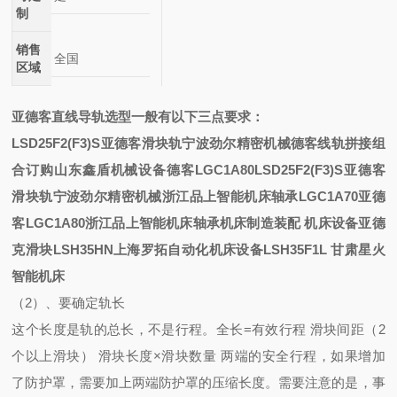
制
销售
全国
区域
亚德客直线导轨选型一般有以下三点要求：
LSD25F2(F3)S亚德客滑块轨宁波劲尔精密机械
德客线轨拼接组
合订购山东鑫盾机械设备
德客LGC1A80
LSD25F2(F3)S亚德客
滑块轨宁波劲尔精密机械
浙江品上智能机床轴承
LGC1A70亚德
客LGC1A80浙江品上智能机床轴承
机床制造装配
机床设备
亚德
克滑块LSH35HN上海罗拓自动化机床设备
LSH35F1L
甘肃星火
智能机床
（2）、要确定轨长
这个长度是轨的总长，不是行程。全长=有效行程 滑块间距（2
个以上滑块） 滑块长度×滑块数量 两端的安全行程，如果增加
了防护罩，需要加上两端防护罩的压缩长度。需要注意的是，事