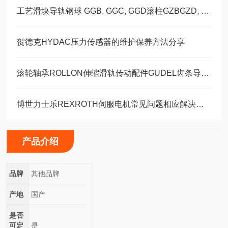
工艺滑块导轨钢球 GGB, GGC, GGD滚柱GZBGZD, GZV，GGBC/GZBC
贺德克HYDAC压力传感器的维护保养方法分享
滚轮轴承ROLLON伸缩滑轨传动配件GUDEL齿条导轨福业选购
博世力士乐REXROTH伺服电机常见问题相应解决方法分享
产品介绍
品牌
其他品牌
产地
国产
是否
可定
是