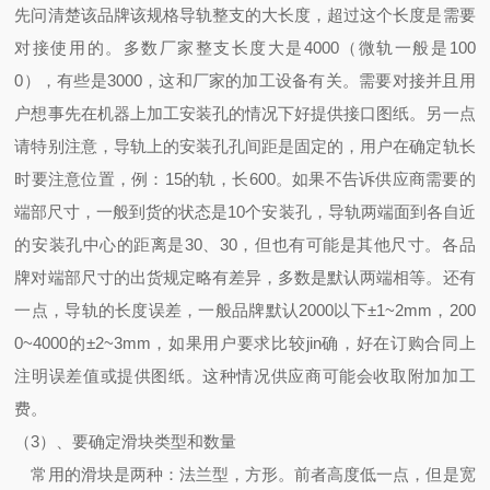
先问清楚该品牌该规格导轨整支的大长度，超过这个长度是需要
对接使用的。多数厂家整支长度大是4000（微轨一般是100
0），有些是3000，这和厂家的加工设备有关。需要对接并且用
户想事先在机器上加工安装孔的情况下好提供接口图纸。另一点
请特别注意，导轨上的安装孔孔间距是固定的，用户在确定轨长
时要注意位置，例：15的轨，长600。如果不告诉供应商需要的
端部尺寸，一般到货的状态是10个安装孔，导轨两端面到各自近
的安装孔中心的距离是30、30，但也有可能是其他尺寸。各品
牌对端部尺寸的出货规定略有差异，多数是默认两端相等。还有
一点，导轨的长度误差，一般品牌默认2000以下±1~2mm，200
0~4000的±2~3mm，如果用户要求比较jin确，好在订购合同上
注明误差值或提供图纸。这种情况供应商可能会收取附加加工
费。
（3）、要确定滑块类型和数量
常用的滑块是两种：法兰型，方形。前者高度低一点，但是宽