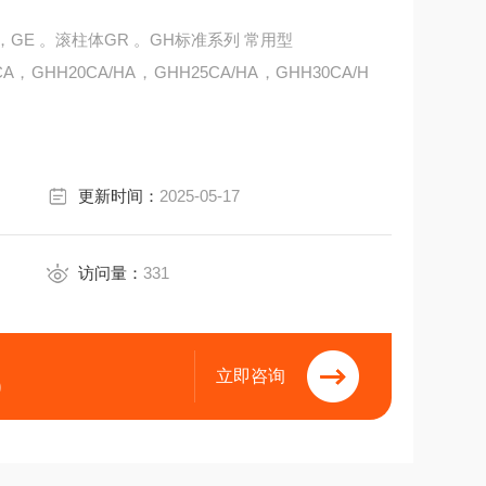
GE 。滚柱体GR 。GH标准系列 常用型
CA，GHH20CA/HA，GHH25CA/HA，GHH30CA/H
械传动导轨
更新时间：
2025-05-17
访问量：
331
立即咨询
9