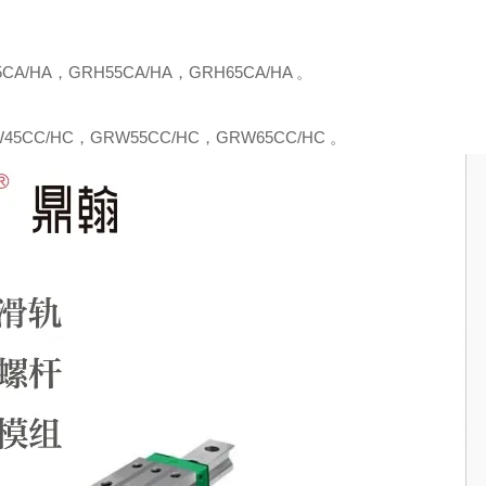
5CA
/
HA
，
G
R
H55CA
/
HA
，
G
R
H65CA
/
HA
。
W45C
C/
H
C，
G
R
W55C
C/
H
C
，
G
R
W65C
C/
H
C 。