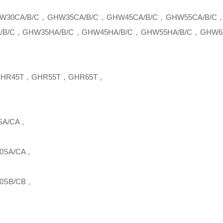
W30CA
/B/C
，
GHW35CA
/B/C
，
GHW45CA
/B/C
，
GHW55CA
/B/C
A
/B/C
，
GHW35HA
/B/C
，
GHW45H
A/B/C，
GHW55HA
/B/C
，
GHW6
HR45T，GHR55T，GHR65T 。
SA/CA
。
0SA/CA
。
0S
B
/C
B 。