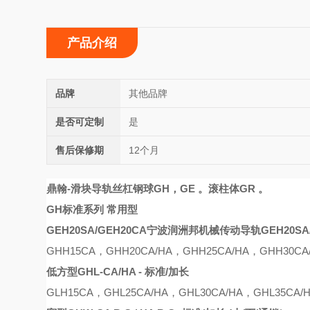
产品介绍
品牌
其他品牌
是否可定制
是
售后保修期
12个月
鼎翰
-滑块导轨丝杠
钢球GH，GE 。滚柱体GR 。
GH标准系列 常用型
GEH20SA/GEH20CA宁波润洲邦机械传动导轨
GEH20
GHH15CA
，
GHH20CA
/
HA
，
GHH25CA
/
HA
，
GHH30CA
低方型
GHL-CA/HA - 标准/加长
G
L
H15CA
，
GH
L
25CA
/
HA
，
GH
L
30CA
/
HA
，
GH
L
35CA
/