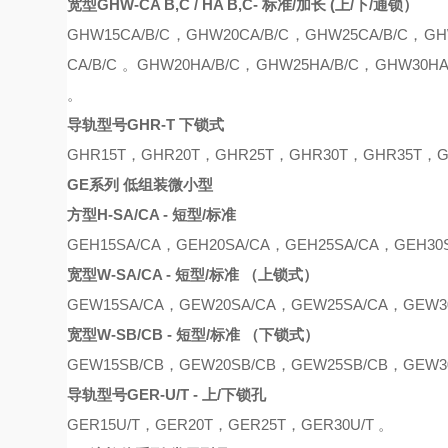
宽型
GHW-CA B,C / HA B,C- 标准/加长 (上/下/通锁）
GHW15CA
/B/C
，
GHW20CA
/B/C
，
GHW25CA
/B/C
，
GH
CA
/B/C 。
GHW20HA
/B/C
，
GHW25H
A/B/C，
GHW30H
。
导轨型号
GHR-T 下锁式
GHR15T，GHR20T，GHR25T，GHR30T，GHR35T，G
GE系列 低组装微小型
方型
H-SA/CA - 短型/标准
GEH15SA/CA
，
GEH20SA/CA
，
GEH25SA/CA
，
GEH30
宽型
W-SA/CA - 短型/标准 （上锁式）
GE
W
15SA/CA
，
GE
W
20SA/CA
，
GE
W
25SA/CA
，
GE
W
3
宽型
W-SB/CB - 短型/标准 （下锁式）
GE
W
15S
B
/C
B
，
GE
W
20S
B
/C
B
，
GE
W
25S
B
/C
B
，
GE
W
3
导轨型号
GER-U/T - 上/下锁孔
GER15U/T，GER20T，GER25T，GER30U/T 。