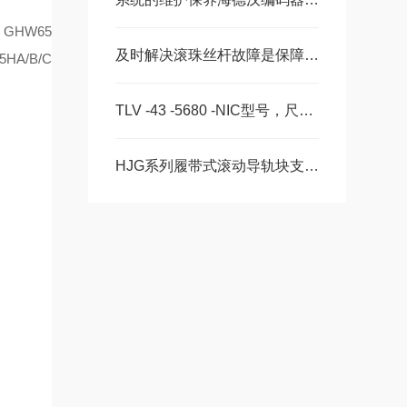
，
GHW65
及时解决滚珠丝杆故障是保障自动化产线稳定高效的关键
5HA
/B/C
TLV -43 -5680 -NIC型号，尺寸，长度CS -28 -100 -2RS -B -NIC 。
HJG系列履带式滚动导轨块支承型号HJG-K3040A、HJG-K3650A