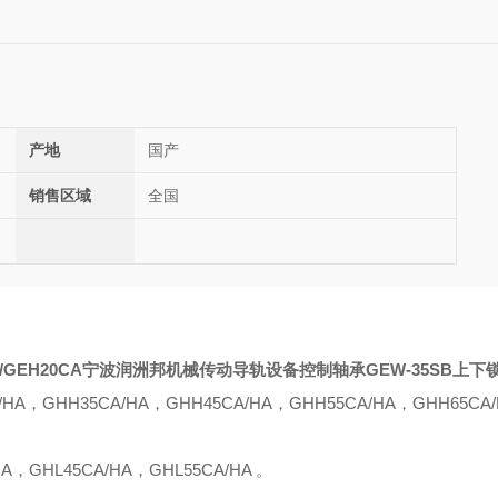
产地
国产
销售区域
全国
SA/GEH20CA宁波润洲邦机械传动导轨
设备控制轴承
GEW-35SB上下
/
HA
，
GHH35CA
/
HA
，
G
H
H45CA
/
HA
，
GHH55CA
/
HA
，
GHH65CA
/
HA
，
GH
L
45CA
/
HA
，
GH
L
55CA
/
HA
。