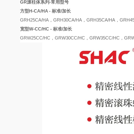
GR滚柱体系列-常用型号
方型
H-CA/HA - 标准/加长
G
R
H25CA
/
HA
，
G
R
H30CA
/
HA
，
G
R
H35CA
/
HA
，
G
R
H4
宽型
W-CC/HC - 标准/加长
G
R
W25C
C/
H
C，
G
R
W30C
C/
H
C
，
G
R
W35C
C/
H
C
，
G
R