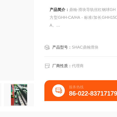
产品简介：
鼎翰-滑块导轨丝杠钢球GH，
方型GHH-CA/HA - 标准/加长GHH15
A。
GEH20SA/GEH20CA宁波润洲邦机
产品型号：
SHAC鼎翰滑块
厂商性质：
代理商
服务热线
86-022-8371717