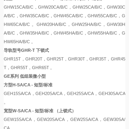
GHW15CA
/B/C
，
GHW20CA
/B/C
，
GHW25CA
/B/C
，
GHW30C
A
/B/C
，
GHW35CA
/B/C
，
GHW45CA
/B/C
，
GHW55CA
/B/C
，
G
HW65CA
/B/C 。
GHW20HA
/B/C
，
GHW25H
A/B/C，
GHW30H
A
/B/C
，
GHW35HA
/B/C
，
GHW45H
A/B/C，
GHW55HA
/B/C
，
G
HW65HA
/B/C 。
导轨型号
GHR-T 下锁式
GHR15T，GHR20T，GHR25T，GHR30T，GHR35T，GHR45
T，GHR55T，GHR65T 。
GE系列 低组装微小型
方型
H-SA/CA - 短型/标准
GEH15SA/CA
，
GEH20SA/CA
，
GEH25SA/CA
，
GEH30SA/CA
。
宽型
W-SA/CA - 短型/标准 （上锁式）
GE
W
15SA/CA
，
GE
W
20SA/CA
，
GE
W
25SA/CA
，
GE
W
30SA/
CA
。