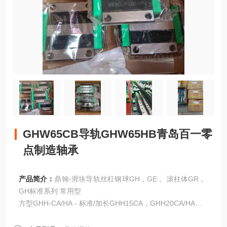
GHW65CB导轨GHW65HB青岛百一零
点制造轴承
产品简介：
鼎翰-滑块导轨丝杠钢球GH，GE 。滚柱体GR 。
GH标准系列 常用型
方型GHH-CA/HA - 标准/加长GHH15CA，GHH20CA/HA，G
HH25CA/HA，GHH30CA/HA。