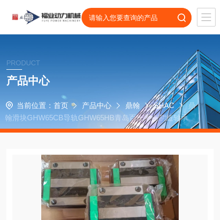
PRODUCT
产品中心
当前位置：
首页
产品中心
鼎翰
SHAC
鼎
翰滑块GHW65CB导轨GHW65HB青岛百一零点制造轴承