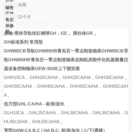
可定
全国
制
销售
区域
12个月
售后
保修
期
鼎翰
-滑块导轨丝杠
钢球GH，GE 。滚柱体GR 。
GH标准系列 常用型
GHW65CB导轨GHW65HB青岛百一零点制造轴承
GHW65CB导
轨GHW65HB青岛百一零点制造轴承
志刚机床附件
化机器测量仪
器
设备控制轴承
GEW-35SB上下锁安装
GHH15CA
，
GHH20CA
/
HA
，
GHH25CA
/
HA
，
GHH30CA
/
HA
，
GHH35CA
/
HA
，
G
H
H45CA
/
HA
，
GHH55CA
/
HA
，
GHH65CA
/
H
A
。
低方型
GHL-CA/HA - 标准/加长
G
L
H15CA
，
GH
L
25CA
/
HA
，
GH
L
30CA
/
HA
，
GH
L
35CA
/
HA
，
G
H
L
45CA
/
HA
，
GH
L
55CA
/
HA
。
宽型
GHW-CA B,C / HA B,C- 标准/加长 (上/下/通锁）