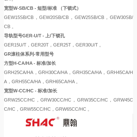
宽型
W-SB/CB - 短型/标准 （下锁式）
GE
W
15S
B
/C
B
，
GE
W
20S
B
/C
B
，
GE
W
25S
B
/C
B
，
GE
W
30S
B
/
C
B 。
导轨型号
GER-U/T - 上/下锁孔
GER15U/T，GER20T，GER25T，GER30U/T 。
GR滚柱体系列-常用型号
方型
H-CA/HA - 标准/加长
G
R
H25CA
/
HA
，
G
R
H30CA
/
HA
，
G
R
H35CA
/
HA
，
G
R
H45CA
/
H
A
，
G
R
H55CA
/
HA
，
G
R
H65CA
/
HA
。
宽型
W-CC/HC - 标准/加长
G
R
W25C
C/
H
C，
G
R
W30C
C/
H
C
，
G
R
W35C
C/
H
C
，
G
R
W45C
C/
H
C，
G
R
W55C
C/
H
C
，
G
R
W65C
C/
H
C 。