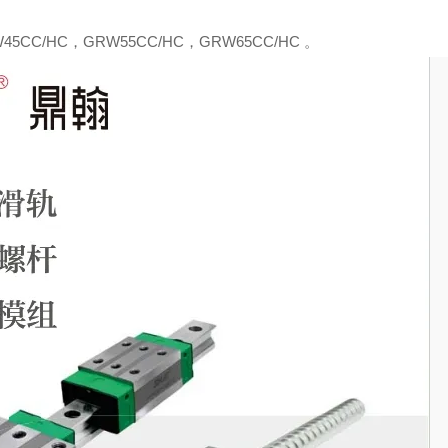
W45C
C/
H
C，
G
R
W55C
C/
H
C
，
G
R
W65C
C/
H
C 。