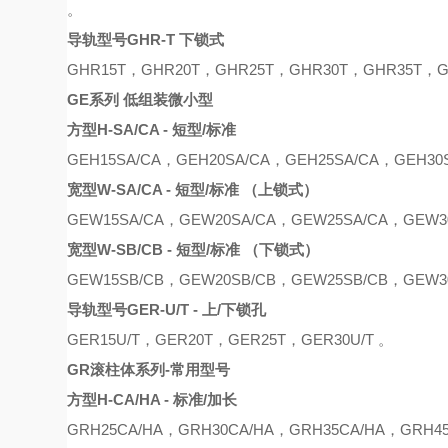
。
导轨型号
GHR-T 下锁式
GHR15T，GHR20T，GHR25T，GHR30T，GHR35T，G
GE系列 低组装微小型
方型
H-SA/CA - 短型/标准
GEH15SA/CA
，
GEH20SA/CA
，
GEH25SA/CA
，
GEH30
宽型
W-SA/CA - 短型/标准 （上锁式）
GE
W
15SA/CA
，
GE
W
20SA/CA
，
GE
W
25SA/CA
，
GE
W
3
宽型
W-SB/CB - 短型/标准 （下锁式）
GE
W
15S
B
/C
B
，
GE
W
20S
B
/C
B
，
GE
W
25S
B
/C
B
，
GE
W
3
导轨型号
GER-U/T - 上/下锁孔
GER15U/T，GER20T，GER25T，GER30U/T 。
GR滚柱体系列-常用型号
方型
H-CA/HA - 标准/加长
G
R
H25CA
/
HA
，
G
R
H30CA
/
HA
，
G
R
H35CA
/
HA
，
G
R
H4