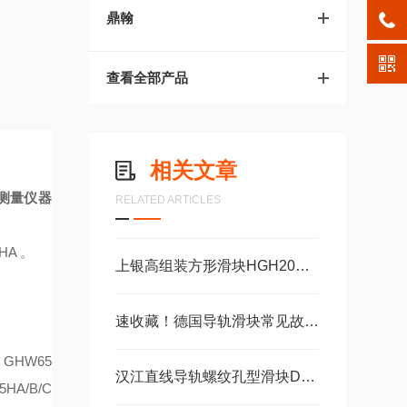
鼎翰
查看全部产品
相关文章
测量仪器
RELATED ARTICLES
HA
。
上银高组装方形滑块HGH20CA、HGH25CA
速收藏！德国导轨滑块常见故障的解决方法分享
，
GHW65
汉江直线导轨螺纹孔型滑块DA15AADA20AADA20AAL
5HA
/B/C