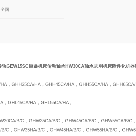
全国
C导轨GEW15SC巨鑫机床传动轴承
HW30CA轴承
志刚机床附件
化机器
/
HA
，
GHH35CA
/
HA
，
G
H
H45CA
/
HA
，
GHH55CA
/
HA
，
GHH65CA
/
HA
，
GH
L
45CA
/
HA
，
GH
L
55CA
/
HA
。
W30CA
/B/C
，
GHW35CA
/B/C
，
GHW45CA
/B/C
，
GHW55CA
/B/C
A
/B/C
，
GHW35HA
/B/C
，
GHW45H
A/B/C，
GHW55HA
/B/C
，
GHW6