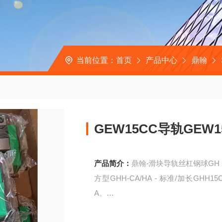
当前位置：
首页
产品中心
鼎翰
GEW15CC导轨GEW
产品简介：
鼎翰-滑块导轨丝杠钢球GH，
方型GHH-CA/HA - 标准/加长GHH15
A。
GEW15CC导轨GEW15SC巨鑫机床