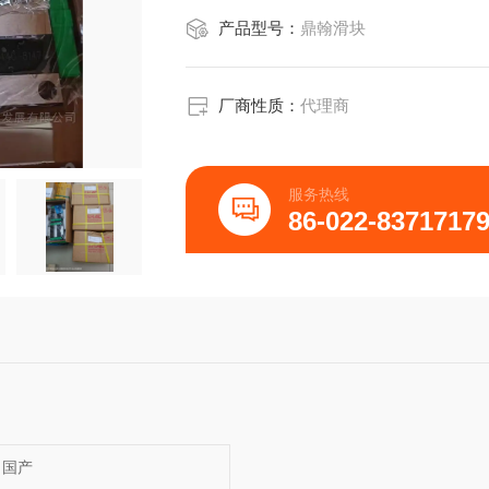
产品型号：
鼎翰滑块
厂商性质：
代理商
服务热线
86-022-8371717
国产