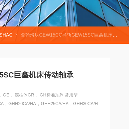
SHAC
鼎翰滑块GEW15CC导轨GEW15SC巨鑫机床传动轴承
15SC巨鑫机床传动轴承
GE 。滚柱体GR 。GH标准系列 常用型
CA，GHH20CA/HA，GHH25CA/HA，GHH30CA/H
传动轴承