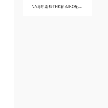
INA导轨滑块THK轴承IKO配件SBC线轨福业自动化选型