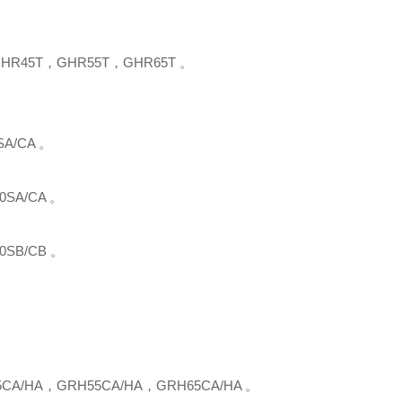
HR45T，GHR55T，GHR65T 。
SA/CA
。
0SA/CA
。
0S
B
/C
B 。
5CA
/
HA
，
G
R
H55CA
/
HA
，
G
R
H65CA
/
HA
。