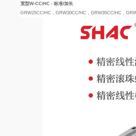
宽型
W-CC/HC - 标准/加长
G
R
W25C
C/
H
C，
G
R
W30C
C/
H
C
，
G
R
W35C
C/
H
C
，
G
R