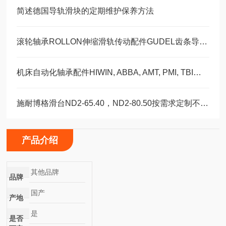
简述德国导轨滑块的定期维护保养方法
滚轮轴承ROLLON伸缩滑轨传动配件GUDEL齿条导轨福业选购
机床自动化轴承配件HIWIN, ABBA, AMT, PMI, TBI滑块导轨丝杠
施耐博格滑台ND2-65.40，ND2-80.50按需求定制不同模具
产品介绍
其他品牌
品牌
国产
产地
是
是否