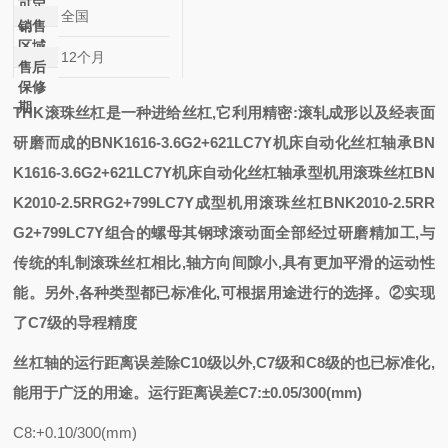
可定
全国
制
销售
区域
12个月
售后
保修
期
THK滚珠丝杠是一种进给丝杠,它利用精密:滚轧成形以及经表面
研磨而成的
BNK1616-3.6G2+621LC7Y机床自动化丝杠轴承
BN
K1616-3.6G2+621LC7Y机床自动化丝杠轴承
型机用滚珠丝杠BN
K2010-2.5RRG2+799LC7Y
成型机用滚珠丝杠BNK2010-2.5RR
G2+799LC7Y
组合的螺母其钢球滚动面全部经过研磨精加工
,与
传统的轧制滚珠丝杠相比,轴方向间隙小,具有更加平滑的运动性
能。另外,各种类型都已标准化,可根据用途进行的选择。②实现
了C7级的导程精度
丝杠轴的运行距离误差除
C10级以外,C7级和C8级的也已标准化,
能用于广泛的用途。运行距离误差C7:±0.05/300(mm)
C8:+0.10/300(mm)