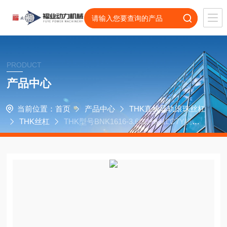
PRODUCT
产品中心
当前位置：
首页
产品中心
THK直线导轨滚珠丝杠
THK丝杠
THK型号BNK1616-3.6G2+621LC7Y机床
自动化丝杠轴承