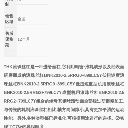
制
销售
全国
区域
售后
保修
12个月
期
THK滚珠丝杠是一种进给丝杠,它利用精密:滚轧成形以及经表面
研磨而成的
滚珠丝杠BNK2010-2.5RRG0+899LC5Y低扭矩度
滚
珠丝杠BNK2010-2.5RRG0+899LC5Y低扭矩度
型机用滚珠丝杠
BNK2010-2.5RRG2+799LC7Y
成型机用滚珠丝杠BNK2010-2.5
RRG2+799LC7Y
组合的螺母其钢球滚动面全部经过研磨精加工
,
与传统的轧制滚珠丝杠相比,轴方向间隙小,具有更加平滑的运动
性能。另外,各种类型都已标准化,可根据用途进行的选择。②实
现了C7级的导程精度