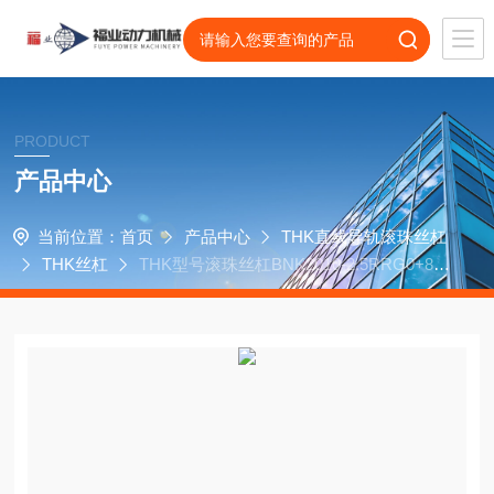
PRODUCT
产品中心
当前位置：
首页
产品中心
THK直线导轨滚珠丝杠
THK丝杠
THK型号滚珠丝杠BNK2010-2.5RRG0+89
9LC5Y低扭矩度