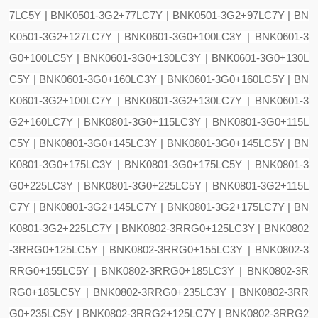
7LC5Y | BNK0501-3G2+77LC7Y | BNK0501-3G2+97LC7Y | BN
K0501-3G2+127LC7Y | BNK0601-3G0+100LC3Y | BNK0601-3
G0+100LC5Y | BNK0601-3G0+130LC3Y | BNK0601-3G0+130L
C5Y | BNK0601-3G0+160LC3Y | BNK0601-3G0+160LC5Y | BN
K0601-3G2+100LC7Y | BNK0601-3G2+130LC7Y | BNK0601-3
G2+160LC7Y | BNK0801-3G0+115LC3Y | BNK0801-3G0+115L
C5Y | BNK0801-3G0+145LC3Y | BNK0801-3G0+145LC5Y | BN
K0801-3G0+175LC3Y | BNK0801-3G0+175LC5Y | BNK0801-3
G0+225LC3Y | BNK0801-3G0+225LC5Y | BNK0801-3G2+115L
C7Y | BNK0801-3G2+145LC7Y | BNK0801-3G2+175LC7Y | BN
K0801-3G2+225LC7Y | BNK0802-3RRG0+125LC3Y | BNK0802
-3RRG0+125LC5Y | BNK0802-3RRG0+155LC3Y | BNK0802-3
RRG0+155LC5Y | BNK0802-3RRG0+185LC3Y | BNK0802-3R
RG0+185LC5Y | BNK0802-3RRG0+235LC3Y | BNK0802-3RR
G0+235LC5Y | BNK0802-3RRG2+125LC7Y | BNK0802-3RRG2