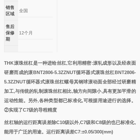
销售
全国
区域
售后
保修
12个月
期
THK滚珠丝杠是一种进给丝杠,它利用精密:滚轧成形以及经表面
研磨而成的
滚
BNT2806-5.3ZZNUT循环器式滚珠丝杠
BNT2806-
5.3ZZNUT循环器式滚珠丝杠
螺母其钢球滚动面全部经过研磨精
加工
,与传统的轧制滚珠丝杠相比,轴方向间隙小,具有更加平滑的
运动性能。另外,各种类型都已标准化,可根据用途进行的选择。
②实现了C7级的导程精度
丝杠轴的运行距离误差除
C10级以外,C7级和C8级的也已标准化,
能用于广泛的用途。运行距离误差C7:±0.05/300(mm)