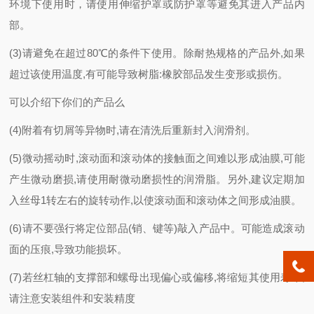
环境下使用时，请使用伸缩护罩或防护罩等避免其进入产品内
部。
(3)请避免在超过80℃的条件下使用。除耐热规格的产品外,如果
超过该使用温度,有可能导致树脂:橡胶部品发生变形或损伤。
可以介绍下你们的产品么
(4)附着有切屑等异物时,请在清洗后重新封入润滑剂。
(5)微动摇动时,滚动面和滚动体的接触面之间难以形成油膜,可能
产生微动磨损,请使用耐微动磨损性的润滑脂。另外,建议定期加
入丝母1转左右的旋转动作,以使滚动面和滚动体之间形成油膜。
(6)请不要强行将定位部品(销、键等)敲入产品中。可能造成滚动
面的压痕,导致功能损坏。
(7)若丝杠轴的支撑部和螺母出现偏心或偏移,将缩短其使用寿命,
请注意安装组件和安装精度