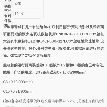
可定
全国
制
销售
区域
12个月
售后
保修
期
THK滚珠丝杠是一种进给丝杠,它利用精密:滚轧成形以及经表面
研磨而成的
滚
大连瓦机数控机床BNK0401-3G0+127LC3Y丝杠
大连瓦机数控机床BNK0401-3G0+127LC3Y丝杠
轴承
珠轴承
设
备参选型
性能。另外,各种类型都已标准化,可根据用途进行的选
择。②实现了C7级的导程精度
丝杠轴的运行距离误差除
C10级以外,C7级和C8级的也已标准化,
能用于广泛的用途。运行距离误差C7:±0.05/300(mm)
C8:+0.10/300(mm)
C10:+0.21/300(mm)
(丝杠轴各精度等级的制造长度请参照A15-25。)③丝杠轴钢球滚