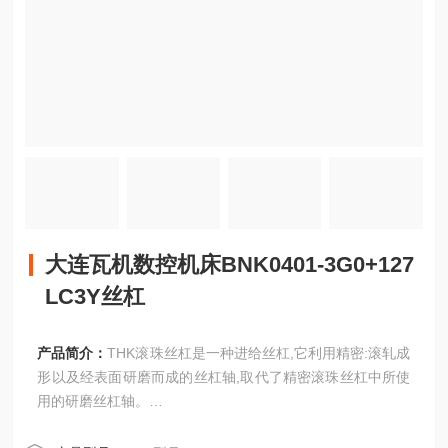
大连瓦机数控机床BNK0401-3G0+127
LC3Y丝杠
产品简介：
THK滚珠丝杠是一种进给丝杠,它利用精密:滚轧成
形以及经表面研磨而成的丝杠轴,取代了精密滚珠丝杠中所使
用的研磨丝杠轴。
大连瓦机数控机床BNK0401-3G0+127LC3Y丝杠