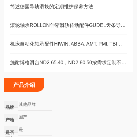
简述德国导轨滑块的定期维护保养方法
滚轮轴承ROLLON伸缩滑轨传动配件GUDEL齿条导轨福业选购
机床自动化轴承配件HIWIN, ABBA, AMT, PMI, TBI滑块导轨丝杠
施耐博格滑台ND2-65.40，ND2-80.50按需求定制不同模具
产品介绍
其他品牌
品牌
国产
产地
是
是否