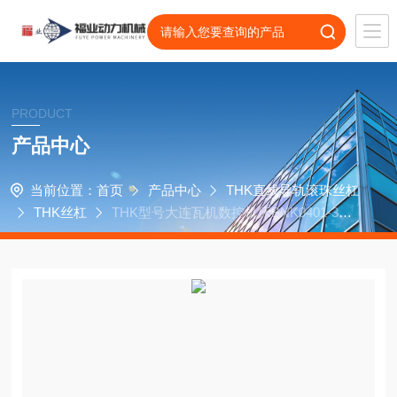
PRODUCT
产品中心
当前位置：
首页
产品中心
THK直线导轨滚珠丝杠
THK丝杠
THK型号大连瓦机数控机床BNK0401-3G0
+127LC3Y丝杠