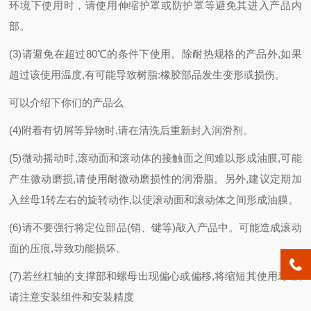
环境下使用时，请使用伸缩护罩或防护罩等避免其进入产品内
部。
(3)请避免在超过80℃的条件下使用。除耐热规格的产品外,如果
超过该使用温度,有可能导致树脂:橡胶部品发生变形或损伤。
可以介绍下你们的产品么
(4)附着有切屑等异物时,请在清洗后重新封入润滑剂。
(5)微动摇动时,滚动面和滚动体的接触面之间难以形成油膜,可能
产生微动磨损,请使用耐微动磨损性的润滑脂。另外,建议定期加
入丝母1转左右的旋转动作,以使滚动面和滚动体之间形成油膜。
(6)请不要强行将定位部品(销、键等)敲入产品中。可能造成滚动
面的压痕,导致功能损坏。
(7)若丝杠轴的支撑部和螺母出现偏心或偏移,将缩短其使用寿命,
请注意安装组件和安装精度