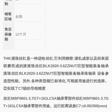
制
销售
全国
区域
售后
保修
12个月
期
THK滚珠丝杠是一种进给丝杠,它利用精密:滚轧成形以及经表面
研磨而成的
滚
滚珠丝杠BLK2020-3.6ZZNUT巨型智能装备轴承
滚珠丝杠BLK2020-3.6ZZNUT巨型智能装备轴承
珠轴承
设备参
选型
性能。另外,各种类型都已标准化,可根据用途进行的选择。
②实现了C7级的导程精度
丝杠MBF0601-3.7GT+161LC5A轴承零部件
丝杠MBF0601-3.7G
T+161LC5A轴承零部件
用途。运行距离误差C7:±0.05/300(mm)