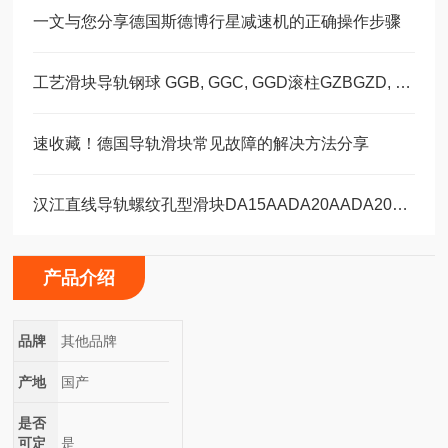
一文与您分享德国斯德博行星减速机的正确操作步骤
工艺滑块导轨钢球 GGB, GGC, GGD滚柱GZBGZD, GZV，GGBC/GZBC
速收藏！德国导轨滑块常见故障的解决方法分享
汉江直线导轨螺纹孔型滑块DA15AADA20AADA20AAL
产品介绍
品牌
其他品牌
产地
国产
是否
可定
是