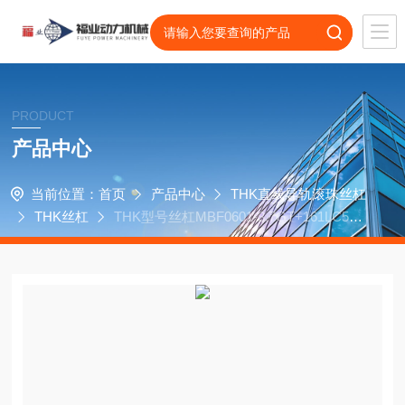
PRODUCT
产品中心
当前位置：
首页
产品中心
THK直线导轨滚珠丝杠
THK丝杠
THK型号丝杠MBF0601-3.7GT+161LC5A
轴承零部件