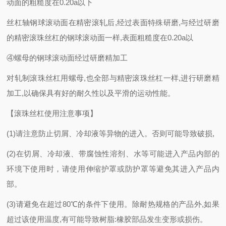
动面的粗糙度在0.20a以下
丝杠轴钢球滚动面在精密滚轧后
,经过表面特殊研磨,与经过研磨
的精密滚珠丝杠的钢球滚动面一样,表面粗糙度在0.20a以
④螺母的钢球滚动面经过研磨精加工
对轧制滚珠丝杠用螺母
,也全部与精密滚珠丝杠一样,进行研磨精
加工,以确保具有好的耐久性以及平滑的运动性能。
【滚珠丝杠使用注意事项】
(1)请注意防止切屑、冷却液等异物的进入。否则可能导致破损,
(2)在切屑、冷却液、带腐蚀性溶剂、水等可能进入产品内部的
环境下使用时，请使用伸缩护罩或防护罩等避免其进入产品内
部。
(3)请避免在超过80℃的条件下使用。除耐热规格的产品外,如果
超过该使用温度,有可能导致树脂:橡胶部品发生变形或损伤。