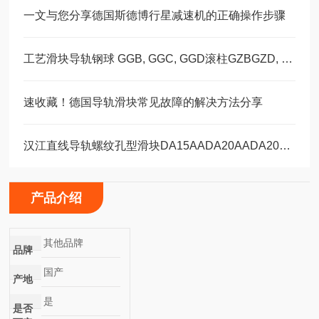
一文与您分享德国斯德博行星减速机的正确操作步骤
工艺滑块导轨钢球 GGB, GGC, GGD滚柱GZBGZD, GZV，GGBC/GZBC
速收藏！德国导轨滑块常见故障的解决方法分享
汉江直线导轨螺纹孔型滑块DA15AADA20AADA20AAL
产品介绍
其他品牌
品牌
国产
产地
是
是否