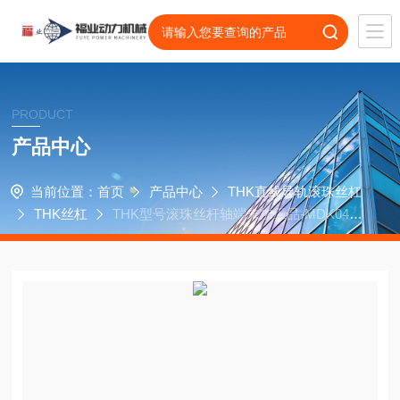
PRODUCT
产品中心
当前位置：
首页
产品中心
THK直线导轨滚珠丝杠
THK丝杠
THK型号滚珠丝杆轴端未加工品-MDK0401
-3GT+95C5A