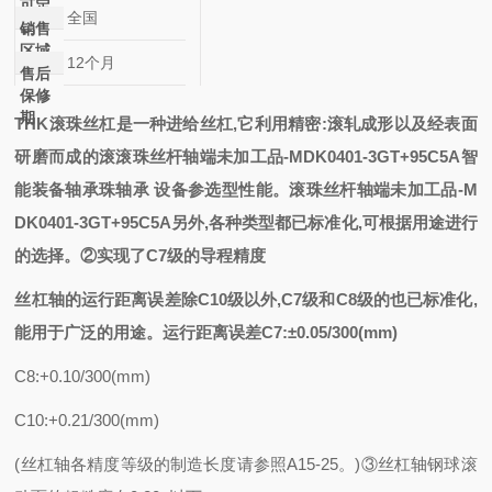
可定
全国
制
销售
区域
12个月
售后
保修
期
THK滚珠丝杠是一种进给丝杠,它利用精密:滚轧成形以及经表面
研磨而成的
滚
滚珠丝杆轴端未加工品-MDK0401-3GT+95C5A
智
能装备轴承
珠轴承
设备参选型
性能。
滚珠丝杆轴端未加工品-M
DK0401-3GT+95C5A
另外,各种类型都已标准化,可根据用途进行
的选择。②实现了C7级的导程精度
丝杠轴的运行距离误差除
C10级以外,C7级和C8级的也已标准化,
能用于广泛的用途。运行距离误差C7:±0.05/300(mm)
C8:+0.10/300(mm)
C10:+0.21/300(mm)
(丝杠轴各精度等级的制造长度请参照A15-25。)③丝杠轴钢球滚