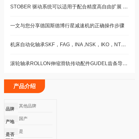
STOBER 驱动系统可以适用于配合精度高自由扩展 – 方案。 ‍
一文与您分享德国斯德博行星减速机的正确操作步骤
机床自动化轴承SKF，FAG，INA ,NSK，IKO，NTN选型订购福业
滚轮轴承ROLLON伸缩滑轨传动配件GUDEL齿条导轨福业选购
产品介绍
其他品牌
品牌
国产
产地
是
是否