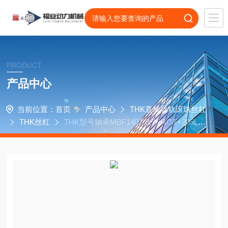
PRODUCT
产品中心
当前位置：
首页
产品中心
THK直线导轨滚珠丝杠
THK丝杠
THK型号轴承MBF1402-3.7RRGT+205LC5
A丝杠零部件