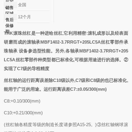
可定
全国
制
销售
区域
12个月
售后
保修
期
THK滚珠丝杠是一种进给丝杠,它利用精密:滚轧成形以及经表面
研磨而成的
滚
轴承MBF1402-3.7RRGT+205LC5A丝杠零部件
承
珠轴承
设备参选型
性能。另外,各
轴承MBF1402-3.7RRGT+205
LC5A丝杠零部件
种类型都已标准化,可根据用途进行的选择。②
实现了C7级的导程精度
丝杠轴的运行距离误差除
C10级以外,C7级和C8级的也已标准化,
能用于广泛的用途。运行距离误差C7:±0.05/300(mm)
C8:+0.10/300(mm)
C10:+0.21/300(mm)
(丝杠轴各精度等级的制造长度请参照A15-25。)③丝杠轴钢球滚