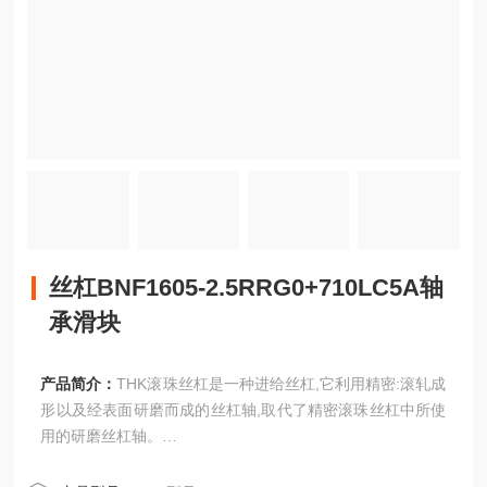
丝杠BNF1605-2.5RRG0+710LC5A轴
承滑块
产品简介：
THK滚珠丝杠是一种进给丝杠,它利用精密:滚轧成
形以及经表面研磨而成的丝杠轴,取代了精密滚珠丝杠中所使
用的研磨丝杠轴。
丝杠BNF1605-2.5RRG0+710LC5A轴承滑块