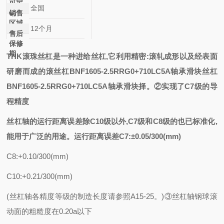
可定
全国
制
销售
区域
12个月
售后
保修
期
THK滚珠丝杠是一种进给丝杠,它利用精密:滚轧成形以及经表面
研磨而成的
滚
丝杠BNF1605-2.5RRG0+710LC5A轴承滑块
丝杠
BNF1605-2.5RRG0+710LC5A轴承滑块
择。②实现了C7级的导
程精度
丝杠轴的运行距离误差除
C10级以外,C7级和C8级的也已标准化,
能用于广泛的用途。运行距离误差C7:±0.05/300(mm)
C8:+0.10/300(mm)
C10:+0.21/300(mm)
(丝杠轴各精度等级的制造长度请参照A15-25。)③丝杠轴钢球滚
动面的粗糙度在0.20a以下