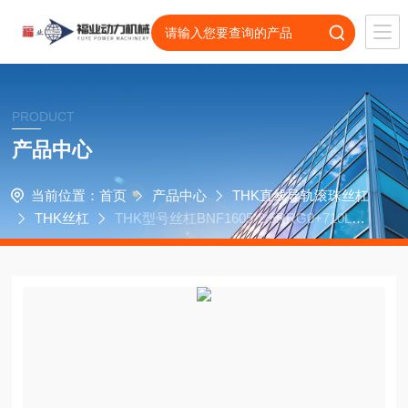
PRODUCT
产品中心
当前位置：
首页
产品中心
THK直线导轨滚珠丝杠
THK丝杠
THK型号丝杠BNF1605-2.5RRG0+710LC5
A轴承滑块