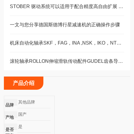
STOBER 驱动系统可以适用于配合精度高自由扩展 – 方案。 ‍
一文与您分享德国斯德博行星减速机的正确操作步骤
机床自动化轴承SKF，FAG，INA ,NSK，IKO，NTN选型订购福业
滚轮轴承ROLLON伸缩滑轨传动配件GUDEL齿条导轨福业选购
产品介绍
其他品牌
品牌
国产
产地
是
是否