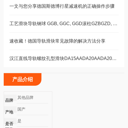
一文与您分享德国斯德博行星减速机的正确操作步骤
工艺滑块导轨钢球 GGB, GGC, GGD滚柱GZBGZD, GZV，GGBC/GZBC
速收藏！德国导轨滑块常见故障的解决方法分享
汉江直线导轨螺纹孔型滑块DA15AADA20AADA20AAL
产品介绍
其他品牌
品牌
国产
产地
是
是否