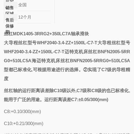
可定
全国
制
销售
区域
12个月
售后
保修
期
丝杠MDK1405-3RRG2+350LC7A轴承滑块
大导程丝杠型号WHF2040-3.4-ZZ+1500L-C7-T
大导程丝杠型号
WHF2040-3.4-ZZ+1500L-C7-T
迈特克机床丝杠BNFN2005-5RR
G0+510LC5A
海迈特克机床丝杠BNFN2005-5RRG0+510LC5A
型都已标准化,可根据用途进行的选择。②实现了C7级的导程精
度
丝杠轴的运行距离误差除
C10级以外,C7级和C8级的也已标准化,
能用于广泛的用途。运行距离误差C7:±0.05/300(mm)
C8:+0.10/300(mm)
C10:+0.21/300(mm)