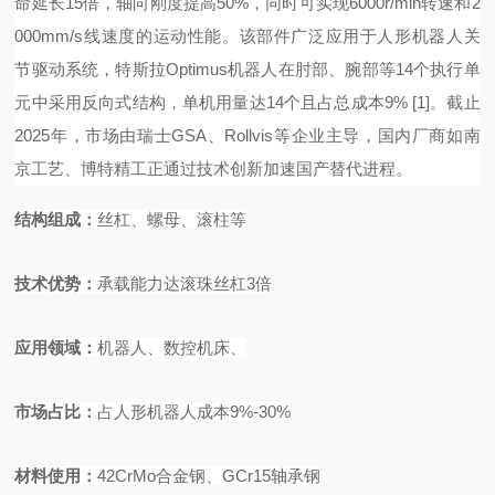
命延长15倍，轴向刚度提高50%，同时可实现6000r/min转速和2
000mm/s线速度的运动性能。该部件广泛应用于人形机器人关
节驱动系统，特斯拉Optimus机器人在肘部、腕部等14个执行单
元中采用反向式结构，单机用量达14个且占总成本9%
[1]
。截止
2025年，市场由瑞士GSA、Rollvis等企业主导，国内厂商如南
京工艺、博特精工正通过技术创新加速国产替代进程。
结构组成
：
丝杠、螺母、滚柱等
技术优势
：
承载能力达滚珠丝杠
3
倍
应用领域
：
机器人、数控机床、
市场占比
：
占人形机器人成本
9%-30%
材料使
用：
42CrMo
合金钢、
GCr15
轴承钢