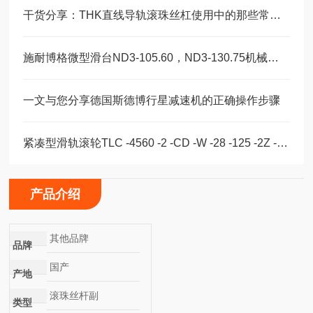
干货分享：THK直线导轨滚珠丝杠使用中的那些常见故障与解决技巧
施耐博格微型滑台ND3-105.60，ND3-130.75机械装配轴承
一文与您分享德国斯德博行星减速机的正确操作步骤
紧凑型滑轨滚轮TLC -4560 -2 -CD -W -28 -125 -2Z -B -NIC
产品介绍
其他品牌
品牌
国产
产地
滚珠丝杆副
类型