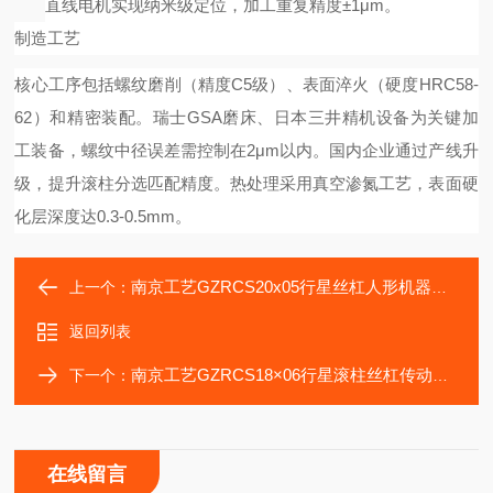
直线电机实现纳米级定位，加工重复精度±1μm。
制造工艺
核心工序包括螺纹磨削（精度
C5级）、表面淬火（硬度HRC58-
62）和精密装配。瑞士GSA磨床、日本三井精机设备为关键加
工装备，螺纹中径误差需控制在2μm以内。国内企业通过产线升
级，提升滚柱分选匹配精度。热处理采用真空渗氮工艺，表面硬
化层深度达0.3-0.5mm。
南京工艺GZRCS20x05行星丝杠人形机器人直线关节活动
上一个：
返回列表
南京工艺GZRCS18×06行星滚柱丝杠传动电缸3C组装测试
下一个：
在线留言