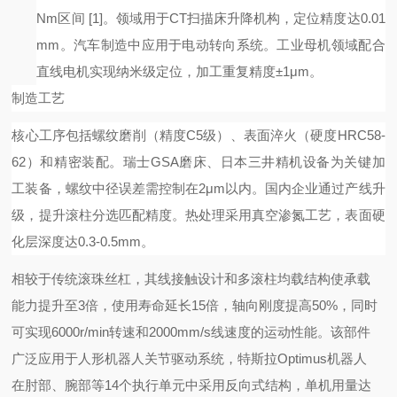
Nm区间
[1]
。领域用于
CT扫描床升降机构，定位精度达0.01
mm。汽车制造中应用于电动转向系统。工业母机领域配合
直线电机实现纳米级定位，加工重复精度±1μm。
制造工艺
核心工序包括螺纹磨削（精度
C5级）、表面淬火（硬度HRC58-
62）和精密装配。瑞士GSA磨床、日本三井精机设备为关键加
工装备，螺纹中径误差需控制在2μm以内。国内企业通过产线升
级，提升滚柱分选匹配精度。热处理采用真空渗氮工艺，表面硬
化层深度达0.3-0.5mm。
相较于传统滚珠丝杠，其线接触设计和多滚柱均载结构使承载
能力提升至
3倍，使用寿命延长15倍，轴向刚度提高50%，同时
可实现6000r/min转速和2000mm/s线速度的运动性能。该部件
广泛应用于人形机器人关节驱动系统，特斯拉Optimus机器人
在肘部、腕部等14个执行单元中采用反向式结构，单机用量达