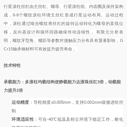
行星滚柱丝杠由主丝杠、螺母、行星滚柱组、内齿圈及保持架构
成，
6-8个螺纹滚柱环绕主丝杠形成行星运动布局。运动过程
中，滚柱通过啮合螺纹将丝杠的旋转运动转化为螺母的直线位
移，反向器设计和循环回路确保传动连续性
。有限元分析表
明，螺纹牙型角、螺距等参数对接触应力分布具有显著影响，
G
Cr15轴承钢材料可有效提升疲劳寿命
。
技术特性
承载能力
：多滚柱均载结构使静载能力达滚珠丝杠
3倍，动载能
力提升2倍
运动精度
：导程精度
±0.005mm，支持0.001mm级微进给控
制
环境适应性
：可在
-40℃低温及粉尘环境下稳定工作，耐化