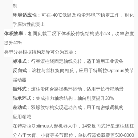
制
环境适应性
：可在
-40℃低温及粉尘环境下稳定工作，耐化
学腐蚀性能突出
体积效率
：相同负载工况下体积较传统结构减小
1/3，功率密度
提升40%
类型分类
根据结构差异可分为五类：
标准式
：行星滚柱绕固定轴线公转，适于通用工业设备
反向式
：滚柱与丝杠旋向相反，应用于特斯拉
Optimus关节
驱动器
循环式
：滚柱沿闭合路径循环运动，适用于长行程场景
轴承环式
：集成推力轴承结构，轴向刚度提升
30%
差动式
：双螺纹结构实现运动合成，用于精密微调机构
应用领域
在特斯拉
Optimus人形机器人中，14套反向式行星滚柱丝杠
分布于大臂、小臂等关节部位，单执行器负载覆盖500-8000