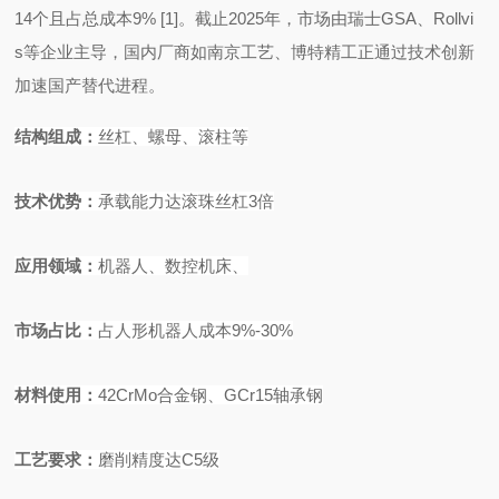
14个且占总成本9%
[1]
。截止
2025年，市场由瑞士GSA、Rollvi
s等企业主导，国内厂商如南京工艺、博特精工正通过技术创新
加速国产替代进程。
结构组成
：
丝杠、螺母、滚柱等
技术优势
：
承载能力达滚珠丝杠
3
倍
应用领域
：
机器人、数控机床、
市场占比
：
占人形机器人成本
9%-30%
材料使
用：
42CrMo
合金钢、
GCr15
轴承钢
工艺要求
：
磨削精度达
C5
级