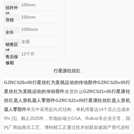
100mm
丝杆外
径
150mm
导程
1000mm
全长
全国
销售区
域
12个月
售后保
修期
行星滚柱丝杠
GZRCS25×05行星丝杠为直线运动的传动部件
GZRCS25×05行
星丝杠为直线运动的传动部件
速度的运
GZRCS21×05行星滚柱
丝杠是人形机器人零部件
GZRCS21×05行星滚柱丝杠是人形机
器人零部件
单元中采用反向式结构，单机用量达14个且占总成本
9%
[1]
。截止2025年，市场由瑞士GSA、Rollvis等企业主导，国
内厂商如南京工艺、博特精工正通过技术创新加速国产替代进程