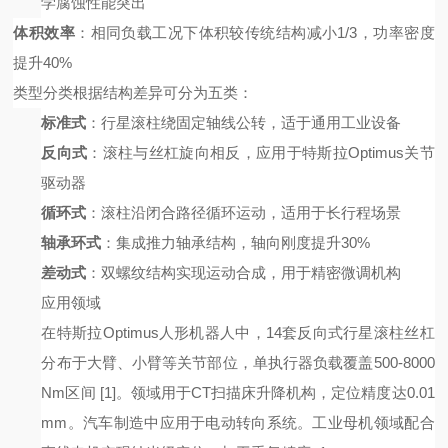
学腐蚀性能突出
体积效率
：相同负载工况下体积较传统结构减小
1/3，功率密度
提升40%
类型分类
根据结构差异可分为五类：
标准式
：行星滚柱绕固定轴线公转，适于通用工业设备
反向式
：滚柱与丝杠旋向相反，应用于特斯拉
Optimus关节
驱动器
循环式
：滚柱沿闭合路径循环运动，适用于长行程场景
轴承环式
：集成推力轴承结构，轴向刚度提升
30%
差动式
：双螺纹结构实现运动合成，用于精密微调机构
应用领域
在特斯拉
Optimus人形机器人中，14套反向式行星滚柱丝杠
分布于大臂、小臂等关节部位，单执行器负载覆盖500-8000
Nm区间
[1]
。领域用于
CT扫描床升降机构，定位精度达0.01
mm。汽车制造中应用于电动转向系统。工业母机领域配合