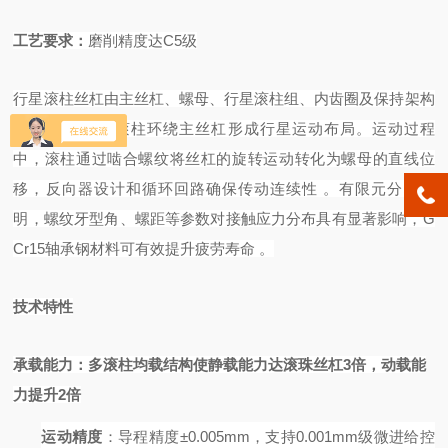
工艺要求
：
磨削精度达
C5
级
行星滚柱丝杠由主丝杠、螺母、行星滚柱组、内齿圈及保持架构
成，
6-8个螺纹滚柱环绕主丝杠形成行星运动布局。运动过程
中，滚柱通过啮合螺纹将丝杠的旋转运动转化为螺母的直线位
移，反向器设计和循环回路确保传动连续性
。有限元分析表
明，螺纹牙型角、螺距等参数对接触应力分布具有显著影响，
G
Cr15轴承钢材料可有效提升疲劳寿命
。
技术特性
承载能力
：多滚柱均载结构使静载能力达滚珠丝杠
3倍，动载能
力提升2倍
运动精度
：导程精度
±0.005mm，支持0.001mm级微进给控