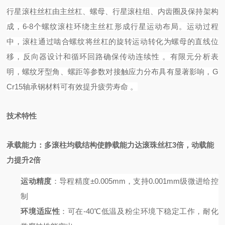
行星滚柱丝杠由主丝杠、螺母、行星滚柱组、内齿圈及保持架构
成，
6-8个螺纹滚柱环绕主丝杠形成行星运动布局。运动过程
中，滚柱通过啮合螺纹将丝杠的旋转运动转化为螺母的直线位
移，反向器设计和循环回路确保传动连续性
。有限元分析表
明，螺纹牙型角、螺距等参数对接触应力分布具有显著影响，
G
Cr15轴承钢材料可有效提升疲劳寿命
。
技术特性
承载能力
：多滚柱均载结构使静载能力达滚珠丝杠
3倍，动载能
力提升2倍
运动精度
：导程精度
±0.005mm，支持0.001mm级微进给控
制
环境适应性
：可在
-40℃低温及粉尘环境下稳定工作，耐化