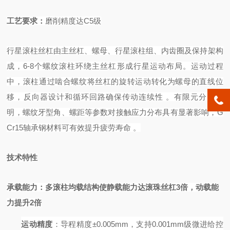
工艺要求
：
磨削精度达
C5
级
行星滚柱丝杠由主丝杠、螺母、行星滚柱组、内齿圈及保持架构
成，
6-8个螺纹滚柱环绕主丝杠形成行星运动布局。运动过程
中，滚柱通过啮合螺纹将丝杠的旋转运动转化为螺母的直线位
移，反向器设计和循环回路确保传动连续性
。有限元分析表
明，螺纹牙型角、螺距等参数对接触应力分布具有显著影响，
G
Cr15轴承钢材料可有效提升疲劳寿命
。
技术特性
承载能力
：多滚柱均载结构使静载能力达滚珠丝杠
3倍，动载能
力提升2倍
运动精度
：导程精度
±0.005mm，支持0.001mm级微进给控