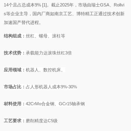
14个且占总成本9%
[1]
。截止
2025年，市场由瑞士GSA、Rollvi
s等企业主导，国内厂商如南京工艺、博特精工正通过技术创新
加速国产替代进程。
结构组成
：
丝杠、螺母、滚柱等
技术优势
：
承载能力达滚珠丝杠
3
倍
应用领域
：
机器人、数控机床、
市场占比
：
占人形机器人成本
9%-30%
材料使
用：
42CrMo
合金钢、
GCr15
轴承钢
工艺要求
：
磨削精度达
C5
级