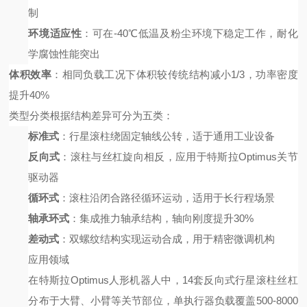
制
环境适应性
：可在
-40℃低温及粉尘环境下稳定工作，耐化
学腐蚀性能突出
体积效率
：相同负载工况下体积较传统结构减小
1/3，功率密度
提升40%
类型分类
根据结构差异可分为五类：
标准式
：行星滚柱绕固定轴线公转，适于通用工业设备
反向式
：滚柱与丝杠旋向相反，应用于特斯拉
Optimus关节
驱动器
循环式
：滚柱沿闭合路径循环运动，适用于长行程场景
轴承环式
：集成推力轴承结构，轴向刚度提升
30%
差动式
：双螺纹结构实现运动合成，用于精密微调机构
应用领域
在特斯拉
Optimus人形机器人中，14套反向式行星滚柱丝杠
分布于大臂、小臂等关节部位，单执行器负载覆盖500-8000