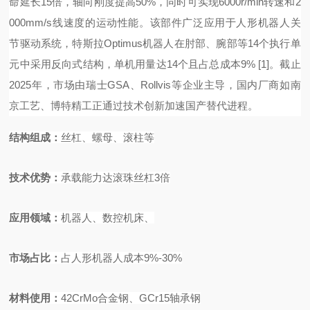
命延长15倍，轴向刚度提高50%，同时可实现6000r/min转速和2
000mm/s线速度的运动性能。该部件广泛应用于人形机器人关
节驱动系统，特斯拉Optimus机器人在肘部、腕部等14个执行单
元中采用反向式结构，单机用量达14个且占总成本9%
[1]
。截止
2025年，市场由瑞士GSA、Rollvis等企业主导，国内厂商如南
京工艺、博特精工正通过技术创新加速国产替代进程。
结构组成
：
丝杠、螺母、滚柱等
技术优势
：
承载能力达滚珠丝杠
3
倍
应用领域
：
机器人、数控机床、
市场占比
：
占人形机器人成本
9%-30%
材料使
用：
42CrMo
合金钢、
GCr15
轴承钢