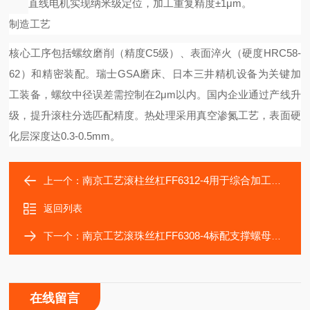
直线电机实现纳米级定位，加工重复精度±1μm。
制造工艺
核心工序包括螺纹磨削（精度
C5级）、表面淬火（硬度HRC58-
62）和精密装配。瑞士GSA磨床、日本三井精机设备为关键加
工装备，螺纹中径误差需控制在2μm以内。国内企业通过产线升
级，提升滚柱分选匹配精度。热处理采用真空渗氮工艺，表面硬
化层深度达0.3-0.5mm。
南京工艺滚柱丝杠FF6312-4用于综合加工中心机轴承
上一个：
返回列表
南京工艺滚珠丝杠FF6308-4标配支撑螺母座，锁紧螺母
下一个：
在线留言