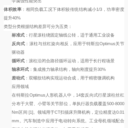
学腐蚀性能突出
体积效率
：相同负载工况下体积较传统结构减小
1/3，功率密度
提升40%
类型分类
根据结构差异可分为五类：
标准式
：行星滚柱绕固定轴线公转，适于通用工业设备
反向式
：滚柱与丝杠旋向相反，应用于特斯拉
Optimus关节
驱动器
循环式
：滚柱沿闭合路径循环运动，适用于长行程场景
轴承环式
：集成推力轴承结构，轴向刚度提升
30%
差动式
：双螺纹结构实现运动合成，用于精密微调机构
应用领域
在特斯拉
Optimus人形机器人中，14套反向式行星滚柱丝杠
分布于大臂、小臂等关节部位，单执行器负载覆盖500-8000
Nm区间
[1]
。领域用于
CT扫描床升降机构，定位精度达0.01
mm。汽车制造中应用于电动转向系统。工业母机领域配合