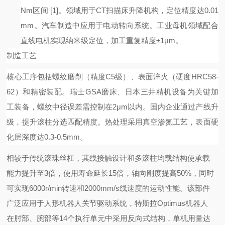
Nm区间
[1]
。领域用于
CT扫描床升降机构，定位精度达0.01
mm。汽车制造中应用于电动转向系统。工业母机领域配合
直线电机实现纳米级定位，加工重复精度±1μm。
制造工艺
核心工序包括螺纹磨削（精度
C5级）、表面淬火（硬度HRC58-
62）和精密装配。瑞士GSA磨床、日本三井精机设备为关键加
工装备，螺纹中径误差需控制在2μm以内。国内企业通过产线升
级，提升滚柱分选匹配精度。热处理采用真空渗氮工艺，表面硬
化层深度达0.3-0.5mm。
相较于传统滚珠丝杠，其线接触设计和多滚柱均载结构使承载
能力提升至
3倍，使用寿命延长15倍，轴向刚度提高50%，同时
可实现6000r/min转速和2000mm/s线速度的运动性能。该部件
广泛应用于人形机器人关节驱动系统，特斯拉Optimus机器人
在肘部、腕部等14个执行单元中采用反向式结构，单机用量达