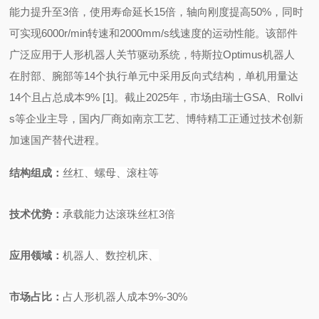
能力提升至
3倍，使用寿命延长15倍，轴向刚度提高50%，同时
可实现6000r/min转速和2000mm/s线速度的运动性能。该部件
广泛应用于人形机器人关节驱动系统，特斯拉Optimus机器人
在肘部、腕部等14个执行单元中采用反向式结构，单机用量达
14个且占总成本9%
[1]
。截止
2025年，市场由瑞士GSA、Rollvi
s等企业主导，国内厂商如南京工艺、博特精工正通过技术创新
加速国产替代进程。
结构组成
：
丝杠、螺母、滚柱等
技术优势
：
承载能力达滚珠丝杠
3
倍
应用领域
：
机器人、数控机床、
市场占比
：
占人形机器人成本
9%-30%