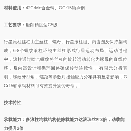
材料使
用：
42CrMo
合金钢、
GCr15
轴承钢
工艺要求
：
磨削精度达
C5
级
行星滚柱丝杠由主丝杠、螺母、行星滚柱组、内齿圈及保持架构
成，
6-8个螺纹滚柱环绕主丝杠形成行星运动布局。运动过程
中，滚柱通过啮合螺纹将丝杠的旋转运动转化为螺母的直线位
移，反向器设计和循环回路确保传动连续性
。有限元分析表
明，螺纹牙型角、螺距等参数对接触应力分布具有显著影响，
G
Cr15轴承钢材料可有效提升疲劳寿命
。
技术特性
承载能力
：多滚柱均载结构使静载能力达滚珠丝杠
3倍，动载能
力提升2倍