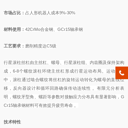
市场占比
：
占人形机器人成本
9%-30%
材料使
用：
42CrMo
合金钢、
GCr15
轴承钢
工艺要求
：
磨削精度达
C5
级
行星滚柱丝杠由主丝杠、螺母、行星滚柱组、内齿圈及保持架构
成，
6-8个螺纹滚柱环绕主丝杠形成行星运动布局。运动过程
中，滚柱通过啮合螺纹将丝杠的旋转运动转化为螺母的直线位
移，反向器设计和循环回路确保传动连续性
。有限元分析表
明，螺纹牙型角、螺距等参数对接触应力分布具有显著影响，
G
Cr15轴承钢材料可有效提升疲劳寿命
。
技术特性