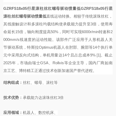
GZRFS18x05行星滚柱丝杠螺母驱动惯量低
GZRFS18x05行星
滚柱丝杠螺母驱动惯量低
直线运动转换。相较于传统滚珠丝杠，
其线接触设计和多滚柱均载结构使承载能力提升至
3倍，使用寿
命延长15倍，轴向刚度提高50%，同时可实现6000r/min转速和2
000mm/s线速度的运动性能。该部件广泛应用于人形机器人关
节驱动系统，特斯拉Optimus机器人在肘部、腕部等14个执行单
元中采用反向式结构，单机用量达14个且占总成本9%
[1]
。截止
2025年，市场由瑞士GSA、Rollvis等企业主导，国内厂商如南
京工艺、博特精工正通过技术创新加速国产替代进程。
结构组成
：
丝杠、螺母、滚柱等
技术优势
：
承载能力达滚珠丝杠
3
倍
应用领域
：
机器人、数控机床、