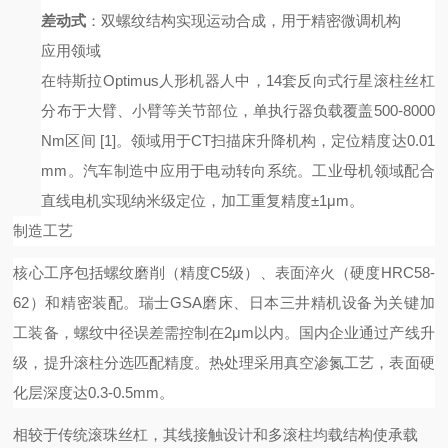
差动式
：双螺纹结构实现运动合成，用于精密微调机构
应用领域
在特斯拉
Optimus人形机器人中，14套反向式行星滚柱丝杠
分布于大臂、小臂等关节部位，单执行器负载覆盖500-8000
Nm区间
[1]
。领域用于
CT扫描床升降机构，定位精度达0.01
mm。汽车制造中应用于电动转向系统。工业母机领域配合
直线电机实现纳米级定位，加工重复精度±1μm。
制造工艺
核心工序包括螺纹磨削（精度
C5级）、表面淬火（硬度HRC58-
62）和精密装配。瑞士GSA磨床、日本三井精机设备为关键加
工装备，螺纹中径误差需控制在2μm以内。国内企业通过产线升
级，提升滚柱分选匹配精度。热处理采用真空渗氮工艺，表面硬
化层深度达0.3-0.5mm。
相较于传统滚珠丝杠，其线接触设计和多滚柱均载结构使承载