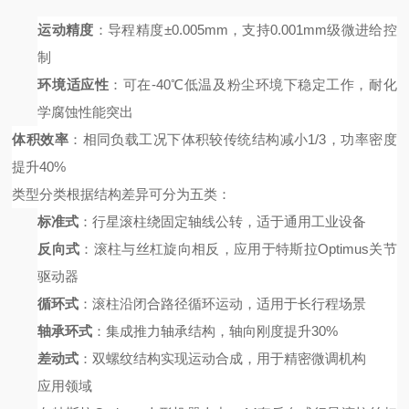
运动精度
：导程精度
±0.005mm，支持0.001mm级微进给控
制
环境适应性
：可在
-40℃低温及粉尘环境下稳定工作，耐化
学腐蚀性能突出
体积效率
：相同负载工况下体积较传统结构减小
1/3，功率密度
提升40%
类型分类
根据结构差异可分为五类：
标准式
：行星滚柱绕固定轴线公转，适于通用工业设备
反向式
：滚柱与丝杠旋向相反，应用于特斯拉
Optimus关节
驱动器
循环式
：滚柱沿闭合路径循环运动，适用于长行程场景
轴承环式
：集成推力轴承结构，轴向刚度提升
30%
差动式
：双螺纹结构实现运动合成，用于精密微调机构
应用领域