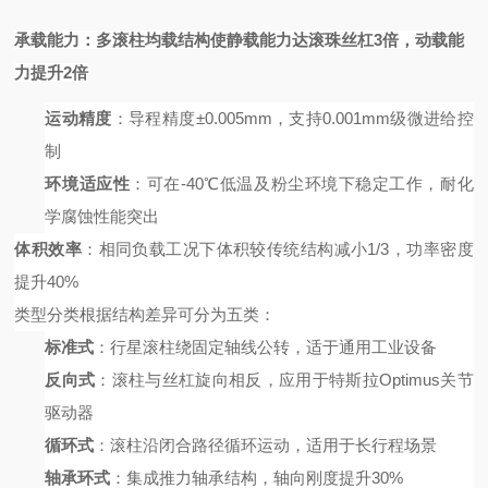
承载能力
：多滚柱均载结构使静载能力达滚珠丝杠
3倍，动载能
力提升2倍
运动精度
：导程精度
±0.005mm，支持0.001mm级微进给控
制
环境适应性
：可在
-40℃低温及粉尘环境下稳定工作，耐化
学腐蚀性能突出
体积效率
：相同负载工况下体积较传统结构减小
1/3，功率密度
提升40%
类型分类
根据结构差异可分为五类：
标准式
：行星滚柱绕固定轴线公转，适于通用工业设备
反向式
：滚柱与丝杠旋向相反，应用于特斯拉
Optimus关节
驱动器
循环式
：滚柱沿闭合路径循环运动，适用于长行程场景
轴承环式
：集成推力轴承结构，轴向刚度提升
30%