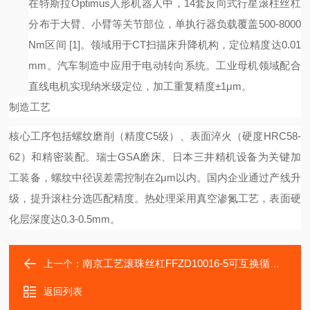
在特斯拉
Optimus人形机器人中，14套反向式行星滚柱丝杠
分布于大臂、小臂等关节部位，单执行器负载覆盖500-8000
Nm区间
[1]
。领域用于
CT扫描床升降机构，定位精度达0.01
mm。汽车制造中应用于电动转向系统。工业母机领域配合
直线电机实现纳米级定位，加工重复精度±1μm。
制造工艺
核心工序包括螺纹磨削（精度
C5级）、表面淬火（硬度HRC58-
62）和精密装配。瑞士GSA磨床、日本三井精机设备为关键加
工装备，螺纹中径误差需控制在2μm以内。国内企业通过产线升
级，提升滚柱分选匹配精度。热处理采用真空渗氮工艺，表面硬
化层深度达0.3-0.5mm。
南京工艺滚珠丝杠FFZD10016-5可互换循环器式DK、DKN
上一个：
返回列表