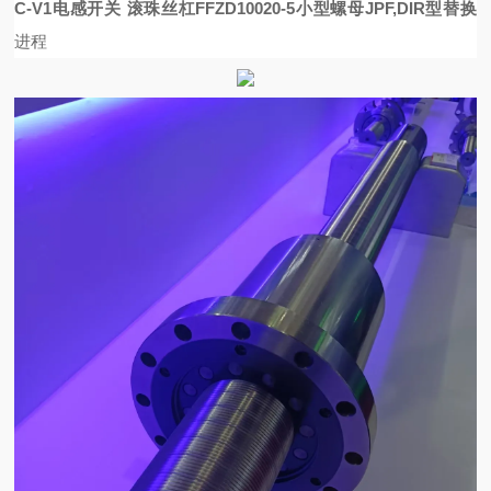
C-V1电感开关
滚珠丝杠FFZD10020-5小型螺母JPF,DIR型替换
进程