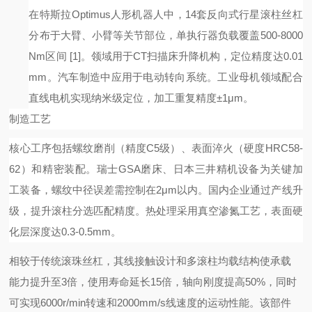
在特斯拉
Optimus人形机器人中，14套反向式行星滚柱丝杠
分布于大臂、小臂等关节部位，单执行器负载覆盖500-8000
Nm区间
[1]
。领域用于
CT扫描床升降机构，定位精度达0.01
mm。汽车制造中应用于电动转向系统。工业母机领域配合
直线电机实现纳米级定位，加工重复精度±1μm。
制造工艺
核心工序包括螺纹磨削（精度
C5级）、表面淬火（硬度HRC58-
62）和精密装配。瑞士GSA磨床、日本三井精机设备为关键加
工装备，螺纹中径误差需控制在2μm以内。国内企业通过产线升
级，提升滚柱分选匹配精度。热处理采用真空渗氮工艺，表面硬
化层深度达0.3-0.5mm。
相较于传统滚珠丝杠，其线接触设计和多滚柱均载结构使承载
能力提升至
3倍，使用寿命延长15倍，轴向刚度提高50%，同时
可实现6000r/min转速和2000mm/s线速度的运动性能。该部件