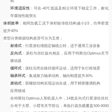
制
环境适应性
：可在
-40℃低温及粉尘环境下稳定工作，耐化
学腐蚀性能突出
体积效率
：相同负载工况下体积较传统结构减小
1/3，功率密度
提升40%
类型分类
根据结构差异可分为五类：
标准式
：行星滚柱绕固定轴线公转，适于通用工业设备
反向式
：滚柱与丝杠旋向相反，应用于特斯拉
Optimus关节
驱动器
循环式
：滚柱沿闭合路径循环运动，适用于长行程场景
轴承环式
：集成推力轴承结构，轴向刚度提升
30%
差动式
：双螺纹结构实现运动合成，用于精密微调机构
应用领域
在特斯拉
Optimus人形机器人中，14套反向式行星滚柱丝杠
分布于大臂、小臂等关节部位，单执行器负载覆盖500-8000