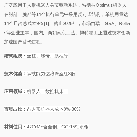
广泛应用于人形机器人关节驱动系统，特斯拉Optimus机器人
在肘部、腕部等14个执行单元中采用反向式结构，单机用量达
14个且占总成本9%
[1]
。截止
2025年，市场由瑞士GSA、Rollvi
s等企业主导，国内厂商如南京工艺、博特精工正通过技术创新
加速国产替代进程。
结构组成
：
丝杠、螺母、滚柱等
技术优势
：
承载能力达滚珠丝杠
3
倍
应用领域
：
机器人、数控机床、
市场占比
：
占人形机器人成本
9%-30%
材料使
用：
42CrMo
合金钢、
GCr15
轴承钢