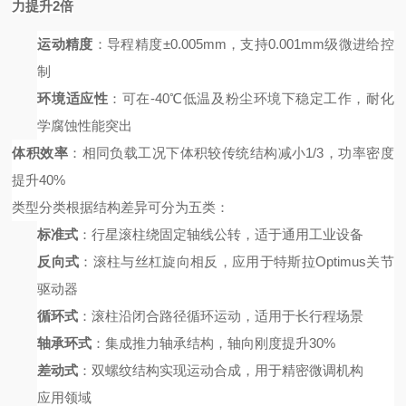
力提升2倍
运动精度
：导程精度
±0.005mm，支持0.001mm级微进给控
制
环境适应性
：可在
-40℃低温及粉尘环境下稳定工作，耐化
学腐蚀性能突出
体积效率
：相同负载工况下体积较传统结构减小
1/3，功率密度
提升40%
类型分类
根据结构差异可分为五类：
标准式
：行星滚柱绕固定轴线公转，适于通用工业设备
反向式
：滚柱与丝杠旋向相反，应用于特斯拉
Optimus关节
驱动器
循环式
：滚柱沿闭合路径循环运动，适用于长行程场景
轴承环式
：集成推力轴承结构，轴向刚度提升
30%
差动式
：双螺纹结构实现运动合成，用于精密微调机构
应用领域