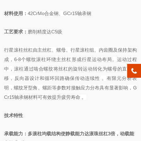
材料使
用：
42CrMo
合金钢、
GCr15
轴承钢
工艺要求
：
磨削精度达
C5
级
行星滚柱丝杠由主丝杠、螺母、行星滚柱组、内齿圈及保持架构
成，
6-8个螺纹滚柱环绕主丝杠形成行星运动布局。运动过程
中，滚柱通过啮合螺纹将丝杠的旋转运动转化为螺母的直线位
移，反向器设计和循环回路确保传动连续性
。有限元分析表
明，螺纹牙型角、螺距等参数对接触应力分布具有显著影响，
G
Cr15轴承钢材料可有效提升疲劳寿命
。
技术特性
承载能力
：多滚柱均载结构使静载能力达滚珠丝杠
3倍，动载能