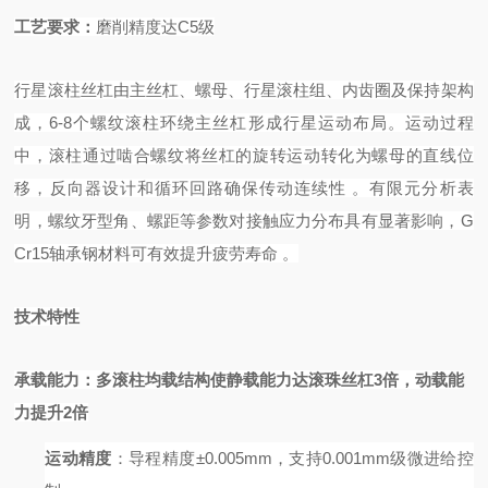
工艺要求
：
磨削精度达
C5
级
行星滚柱丝杠由主丝杠、螺母、行星滚柱组、内齿圈及保持架构
成，
6-8个螺纹滚柱环绕主丝杠形成行星运动布局。运动过程
中，滚柱通过啮合螺纹将丝杠的旋转运动转化为螺母的直线位
移，反向器设计和循环回路确保传动连续性
。有限元分析表
明，螺纹牙型角、螺距等参数对接触应力分布具有显著影响，
G
Cr15轴承钢材料可有效提升疲劳寿命
。
技术特性
承载能力
：多滚柱均载结构使静载能力达滚珠丝杠
3倍，动载能
力提升2倍
运动精度
：导程精度
±0.005mm，支持0.001mm级微进给控