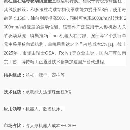
滚柱丝杠螺母驱动惯量低
直线运动转换。相较于传统滚珠丝杠，
其线接触设计和多滚柱均载结构使承载能力提升至
3倍，使用寿
命延长15倍，轴向刚度提高50%，同时可实现6000r/min转速和2
000mm/s线速度的运动性能。该部件广泛应用于人形机器人关
节驱动系统，特斯拉Optimus机器人在肘部、腕部等14个执行单
元中采用反向式结构，单机用量达14个且占总成本9%
[1]
。截止
2025年，市场由瑞士GSA、Rollvis等企业主导，国内厂商如南
京工艺、博特精工正通过技术创新加速国产替代进程。
结构组成
：
丝杠、螺母、滚柱等
技术优势
：
承载能力达滚珠丝杠
3
倍
应用领域
：
机器人、数控机床、
市场占比
：
占人形机器人成本
9%-30%