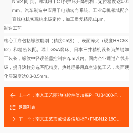
Nm区间
[1]
。领域用于
CT扫描床升降机构，定位精度达0.01
mm。汽车制造中应用于电动转向系统。工业母机领域配合
直线电机实现纳米级定位，加工重复精度±1μm。
制造工艺
核心工序包括螺纹磨削（精度
C5级）、表面淬火（硬度HRC58-
62）和精密装配。瑞士GSA磨床、日本三井精机设备为关键加
工装备，螺纹中径误差需控制在2μm以内。国内企业通过产线升
级，提升滚柱分选匹配精度。热处理采用真空渗氮工艺，表面硬
化层深度达0.3-0.5mm。
南京工艺丽驰电控件倍加福P+FUB4000-F42-E6-V15声波
上一个：
返回列表
南京工艺震虎设备倍加福P+FNBN12-18GM50-E2-V1机械
下一个：